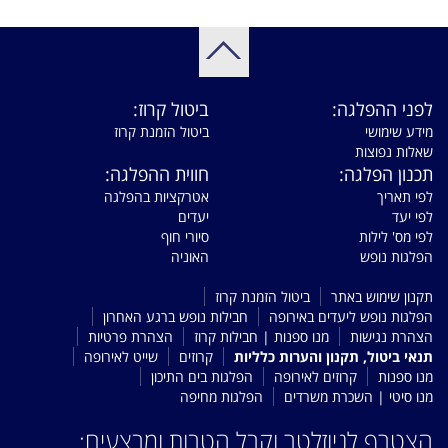
לפני ההפלגה:
ביטול קרוז:
מידע שימושי
ביטול הזמנת קרוז
שאלות נפוצות
תכנון הפלגה:
חווית ההפלגה:
לפי תאריך
אטרקציות בהפלגה
לפי יעד
יעדים
לפי מס' לילות
סיורי חוף
הפלגות נופש
האוניה
תקנון שימוש באתר
ביטול הזמנת קרוז
הפלגות נופש ליעדים באירופה
חבילות נופש ברגע האחרון
הצהרת נגישות
מנו ספנות | חבילות קרוז
הצהרת פרטיות
תנאי ביטול, תקנון והערות כלליות
קרוזים
שייט לאירופה
מנו ספנות
קרוזים לאירופה
הפלגות בים התיכון
מנו סיטי | השכרת משרדים
הפלגות מחיפה
הצטרף לניוזלטר וקבל הטבות ומבצעים: