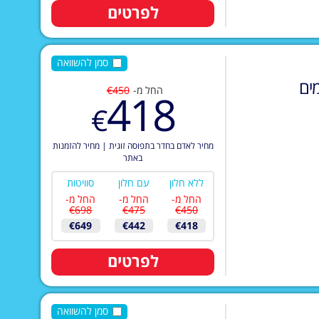
לפרטים
סמן להשוואה
ים
החל מ-
€450
418
€
מחיר לאדם בחדר בתפוסה זוגית
|
מחיר להזמנות
באתר
ללא חלון
עם חלון
סוויטות
החל מ-
החל מ-
החל מ-
€698
€475
€450
€649
€442
€418
לפרטים
סמן להשוואה