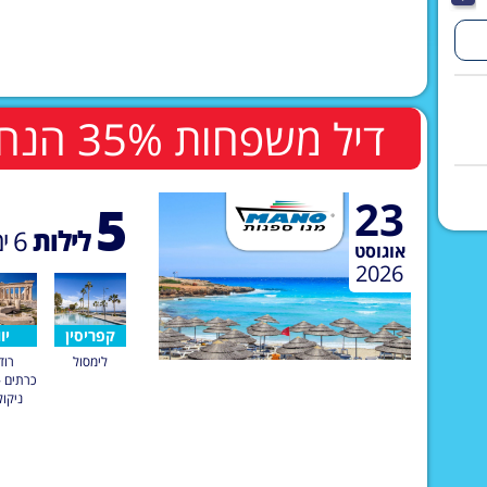
דיל משפחות 35% הנחה לשלישי ורביעי בחדר
23
5
לילות
6
ימ
אוגוסט
2026
קפריסין
יוו
לימסול
רוד
כרתים -
ניקול