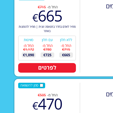
ים
החל מ-
€715
665
€
מחיר לאדם בחדר בתפוסה זוגית
|
מחיר להזמנות
באתר
ללא חלון
עם חלון
סוויטות
החל מ-
החל מ-
החל מ-
€1,172
€780
€715
€1,090
€725
€665
לפרטים
סמן להשוואה
ים
החל מ-
€505
470
€