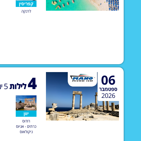
קפריסין
לרנקה
06
4
לילות
5
ימ
ספטמבר
2026
יוון
רודוס
כרתים - אגיוס
ניקולאוס