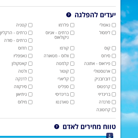
יעדים להפלגה
נאפולי
פלרמו
קטניה
לימסול
כרתים - אגיוס
כרתים - הרקליון
ניקולאוס
כרתים - סודה
קוס
קורפו
רודוס
סירוס
וולוס - מטאורה
נאפפּליו
פיראוס - אתונה
קלמטה
קאטקולון
ארגוסטולי
קוטור
ולטה
דוברובניק
קליארי
לרנקה
קרפטוס
ספליט
סירקוזה
ברינדיזי
ברינדיסי
גיתיאון
סרנדה
טארנטו
מילוס
קרוטונה
טווח מחירים לאדם