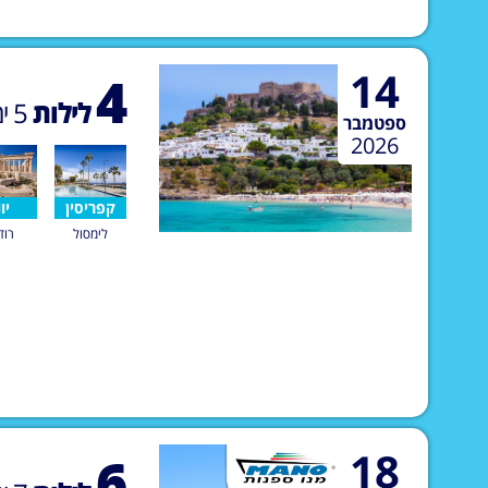
14
4
לילות
5
ימ
ספטמבר
2026
קפריסין
יוו
לימסול
רוד
18
6