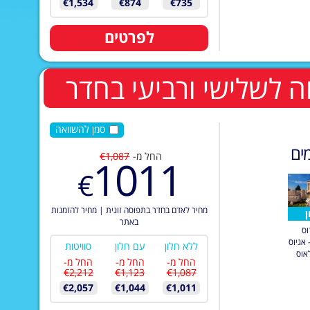
€1,534
€874
€735
לפרטים
סמן להשוואה
ים
החל מ-
€1,087
1011
€
מחיר לאדם בחדר בתפוסה זוגית
|
מחיר להזמנות
ן
באתר
וס
 אגיוס
ללא חלון
עם חלון
סוויטות
אוס
החל מ-
החל מ-
החל מ-
€2,212
€1,123
€1,087
€2,057
€1,044
€1,011