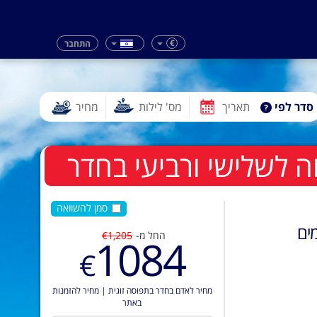
€
התחבר
סדר לפי
תאריך
מס' לילות
מחיר
סמן להשוואה
ים
החל מ-
€1,205
1084
€
מחיר לאדם בחדר בתפוסה זוגית
|
מחיר להזמנות
באתר