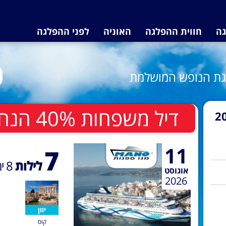
גה
חווית ההפלגה
האוניה
לפני ההפלגה
לגת הנופש המושלמת
דיל משפחות 40% הנחה לשלישי ורביעי בחדר
2
11
7
לילות
8
ימ
אוגוסט
2026
יוון
קוס