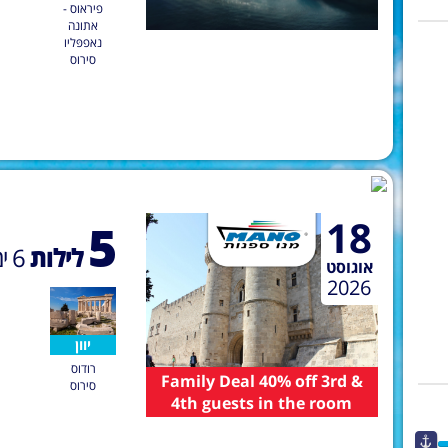
פיראוס -
אתונה
נאפפּליו
סירוס
18
5
לילות
6
ימ
אוגוסט
2026
יוון
רודוס
Family Deal 40% off 3rd &
סירוס
4th guests in the room