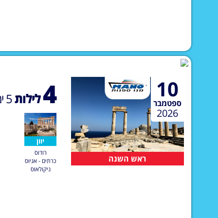
10
4
לילות
5
ימ
ספטמבר
2026
יוון
רודוס
ראש השנה
כרתים - אגיוס
ניקולאוס