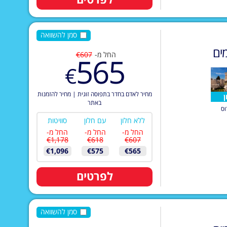
סמן להשוואה
ים
החל מ-
€607
565
€
מחיר לאדם בחדר בתפוסה זוגית
|
מחיר להזמנות
ן
באתר
וס
ללא חלון
עם חלון
סוויטות
החל מ-
החל מ-
החל מ-
€1,178
€618
€607
€1,096
€575
€565
לפרטים
סמן להשוואה