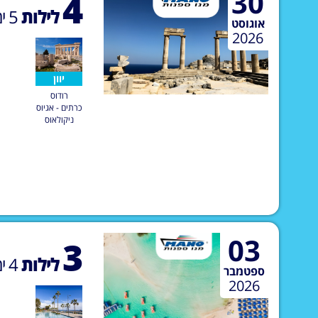
30
4
לילות
5
ימ
אוגוסט
2026
יוון
רודוס
כרתים - אגיוס
ניקולאוס
03
3
לילות
4
ימ
ספטמבר
2026