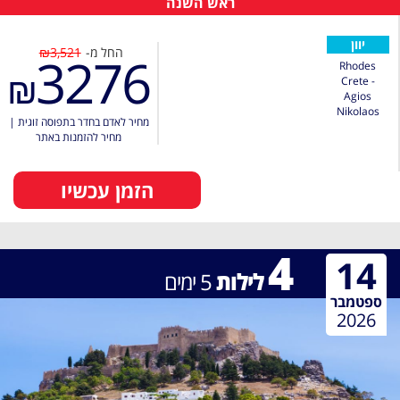
ראש השנה
יוון
החל מ-
₪3,521
3276
Rhodes
₪
Crete -
Agios
Nikolaos
מחיר לאדם בחדר בתפוסה זוגית
|
מחיר להזמנות באתר
הזמן עכשיו
4
14
לילות
5
ימים
ספטמבר
2026