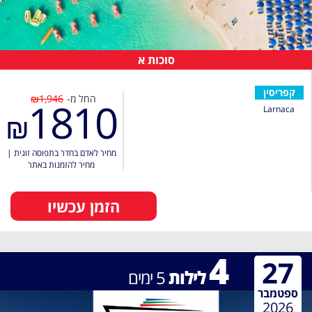
סוכות א
קפריסין
החל מ-
₪1,946
1810
Larnaca
₪
מחיר לאדם בחדר בתפוסה זוגית
|
מחיר להזמנות באתר
הזמן עכשיו
4
27
לילות
5
ימים
ספטמבר
2026