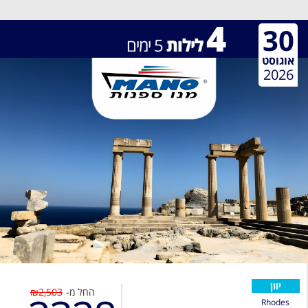
4
30
לילות
5
ימים
אוגוסט
2026
יוון
החל מ-
₪2,503
Rhodes