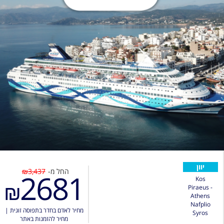
יוון
החל מ-
₪3,437
2681
Kos
₪
Piraeus -
Athens
Nafplio
מחיר לאדם בחדר בתפוסה זוגית
|
Syros
מחיר להזמנות באתר