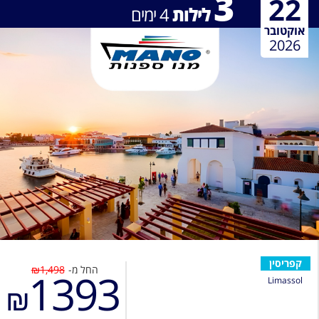
3
22
לילות
4
ימים
אוקטובר
2026
קפריסין
החל מ-
₪1,498
1393
Limassol
₪