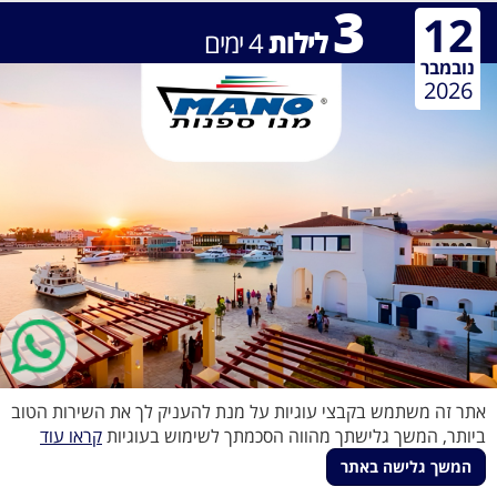
3
12
לילות
4
ימים
נובמבר
2026
אתר זה משתמש בקבצי עוגיות על מנת להעניק לך את השירות הטוב
קפריסין
ביותר, המשך גלישתך מהווה הסכמתך לשימוש בעוגיות
קראו עוד
החל מ-
₪1,393
1295
Limassol
המשך גלישה באתר
₪