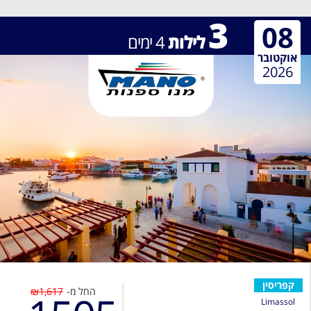
3
08
לילות
4
ימים
אוקטובר
2026
קפריסין
החל מ-
₪1,617
Limassol