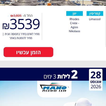
קפריסין
יוון
החל מ-
₪3,805
3539
Rhodes
Limassol
₪
Crete -
Agios
Nikolaos
מחיר לאדם בחדר בתפוסה זוגית
|
מחיר להזמנות באתר
הזמן עכשיו
2
28
לילות
3
ימים
אוגוסט
2026