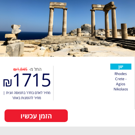
יוון
החל מ-
₪1,845
1715
Rhodes
₪
Crete -
Agios
Nikolaos
מחיר לאדם בחדר בתפוסה זוגית
|
מחיר להזמנות באתר
הזמן עכשיו