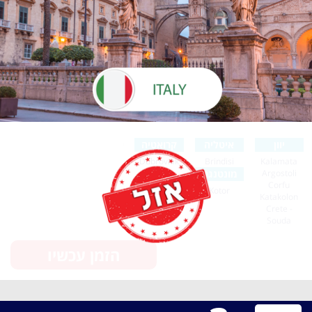
יוון
איטליה
קרואטיה
Dubrovnik
Brindisi
Kalamata
Argostoli
מונטנגרו
Corfu
Kotor
Katakolon
Crete -
Souda
הזמן עכשיו