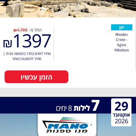
יוון
החל מ-
₪1,705
1397
Rhodes
₪
Crete -
Agios
Nikolaos
מחיר לאדם בחדר בתפוסה זוגית
|
מחיר להזמנות באתר
הזמן עכשיו
7
29
לילות
8
ימים
אוקטובר
2026