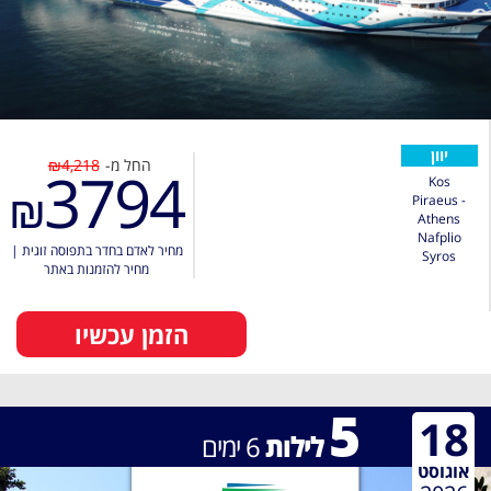
יוון
החל מ-
₪4,218
3794
Kos
₪
Piraeus -
Athens
Nafplio
מחיר לאדם בחדר בתפוסה זוגית
|
Syros
מחיר להזמנות באתר
הזמן עכשיו
5
18
לילות
6
ימים
אוגוסט