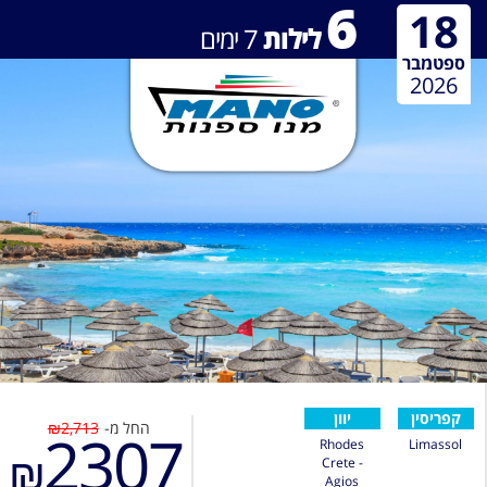
6
18
לילות
7
ימים
ספטמבר
2026
קפריסין
יוון
החל מ-
₪2,713
2307
Rhodes
Limassol
₪
Crete -
Agios