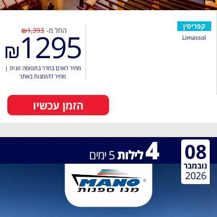
קפריסין
החל מ-
₪1,393
1295
Limassol
₪
מחיר לאדם בחדר בתפוסה זוגית
|
מחיר להזמנות באתר
הזמן עכשיו
4
08
לילות
5
ימים
נובמבר
2026