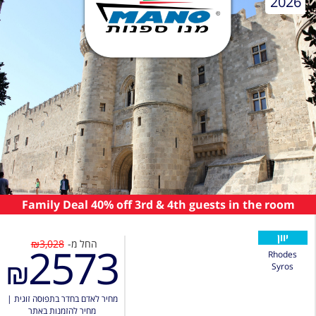
2026
Family Deal 40% off 3rd & 4th guests in the room
יוון
החל מ-
₪3,028
2573
Rhodes
₪
Syros
מחיר לאדם בחדר בתפוסה זוגית
|
מחיר להזמנות באתר