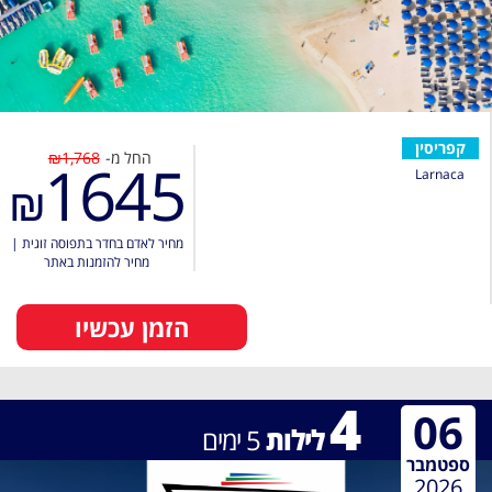
קפריסין
החל מ-
₪1,768
1645
Larnaca
₪
מחיר לאדם בחדר בתפוסה זוגית
|
מחיר להזמנות באתר
הזמן עכשיו
4
06
לילות
5
ימים
ספטמבר
2026