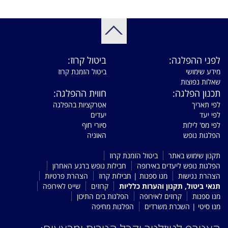
לפני ההפלגה:
ביטול קרוז:
מידע שימושי
ביטול הזמנת קרוז
שאלות נפוצות
תכנון הפלגה:
חווית ההפלגה:
לפי תאריך
אטרקציות בהפלגה
לפי יעד
יעדים
לפי מס' לילות
סיורי חוף
הפלגות נופש
האוניה
תקנון שימוש באתר
ביטול הזמנת קרוז
הפלגות נופש ליעדים באירופה
חבילות נופש ברגע האחרון
הצהרת נגישות
מנו ספנות | חבילות קרוז
הצהרת פרטיות
תנאי ביטול, תקנון והערות כלליות
קרוזים
שייט לאירופה
מנו ספנות
קרוזים לאירופה
הפלגות בים התיכון
מנו סיטי | השכרת משרדים
הפלגות מחיפה