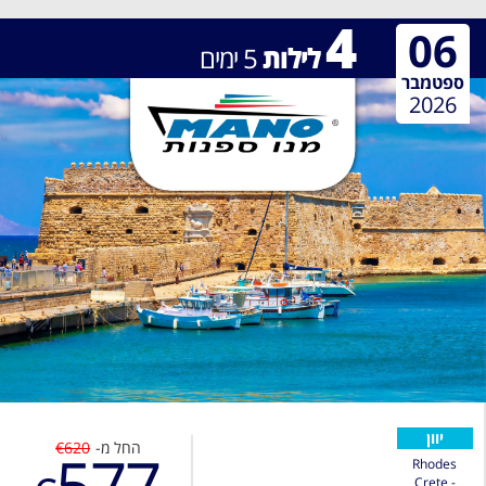
4
06
לילות
5
ימים
ספטמבר
2026
יוון
החל מ-
€620
577
Rhodes
Crete -