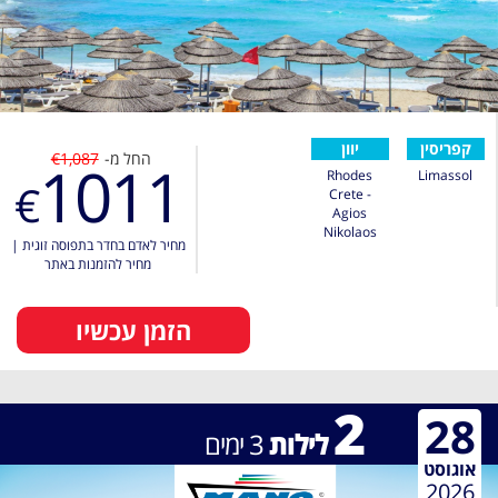
קפריסין
יוון
החל מ-
€1,087
1011
Rhodes
Limassol
€
Crete -
Agios
Nikolaos
מחיר לאדם בחדר בתפוסה זוגית
|
מחיר להזמנות באתר
הזמן עכשיו
2
28
לילות
3
ימים
אוגוסט
2026