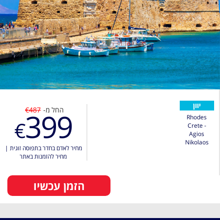
יוון
החל מ-
€487
399
Rhodes
€
Crete -
Agios
Nikolaos
מחיר לאדם בחדר בתפוסה זוגית
|
מחיר להזמנות באתר
הזמן עכשיו