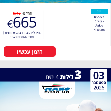
יוון
החל מ-
€715
665
Rhodes
€
Crete -
Agios
Nikolaos
מחיר לאדם בחדר בתפוסה זוגית
|
מחיר להזמנות באתר
הזמן עכשיו
3
03
לילות
4
ימים
ספטמבר
2026