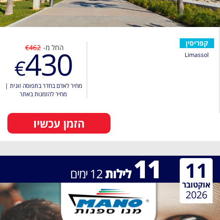
קפריסין
החל מ-
€462
430
Limassol
€
מחיר לאדם בחדר בתפוסה זוגית
|
מחיר להזמנות באתר
הזמן עכשיו
11
11
לילות
12
ימים
אוקטובר
2026