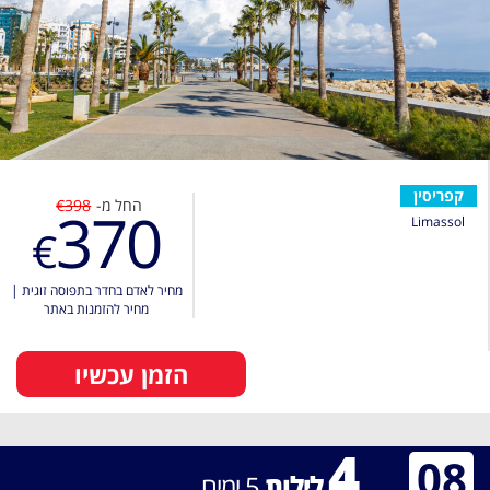
קפריסין
החל מ-
€398
370
Limassol
€
מחיר לאדם בחדר בתפוסה זוגית
|
מחיר להזמנות באתר
הזמן עכשיו
4
08
לילות
5
ימים