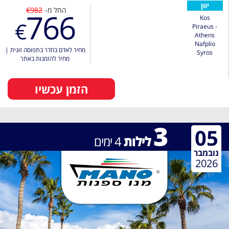
יוון
החל מ-
€982
766
Kos
€
Piraeus -
Athens
Nafplio
מחיר לאדם בחדר בתפוסה זוגית
|
Syros
מחיר להזמנות באתר
הזמן עכשיו
3
05
לילות
4
ימים
נובמבר
2026