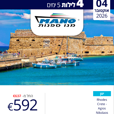
4
04
לילות
5
ימים
אוקטובר
2026
יוון
החל מ-
€637
592
Rhodes
€
Crete -
Agios
Nikolaos