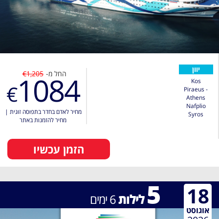
יוון
החל מ-
€1,205
1084
Kos
€
Piraeus -
Athens
Nafplio
מחיר לאדם בחדר בתפוסה זוגית
|
Syros
מחיר להזמנות באתר
הזמן עכשיו
5
18
לילות
6
ימים
אוגוסט