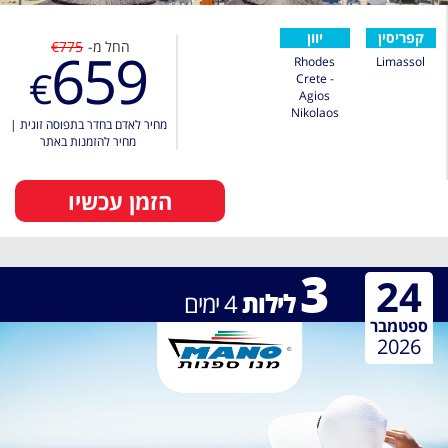
קפריסין
יוון
החל מ-
€775
659
Rhodes
Limassol
€
Crete -
Agios
Nikolaos
מחיר לאדם בחדר בתפוסה זוגית
|
מחיר להזמנות באתר
הזמן עכשיו
3
24
לילות
4
ימים
ספטמבר
2026