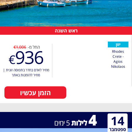
ראש השנה
יוון
החל מ-
€1,006
936
Rhodes
€
Crete -
Agios
Nikolaos
מחיר לאדם בחדר בתפוסה זוגית
|
מחיר להזמנות באתר
הזמן עכשיו
4
14
לילות
5
ימים
ספטמבר