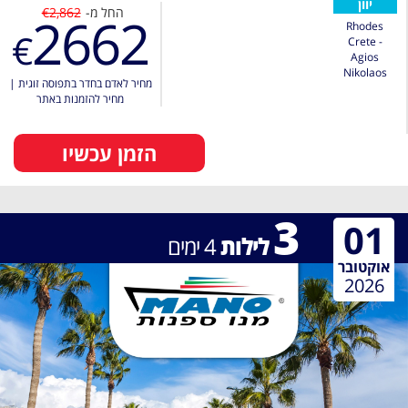
יוון
החל מ-
€2,862
2662
Rhodes
€
Crete -
Agios
Nikolaos
מחיר לאדם בחדר בתפוסה זוגית
|
מחיר להזמנות באתר
הזמן עכשיו
3
01
לילות
4
ימים
אוקטובר
2026