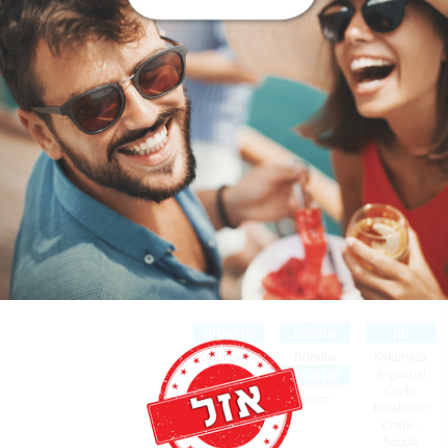
יוון
איטליה
קרואטיה
Dubrovnik
Brindisi
Kalamata
Argostoli
מונטנגרו
Corfu
Kotor
Katakolon
Crete -
Souda