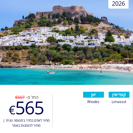
2026
קפריסין
יוון
החל מ-
€607
565
Rhodes
Limassol
€
מחיר לאדם בחדר בתפוסה זוגית
|
מחיר להזמנות באתר