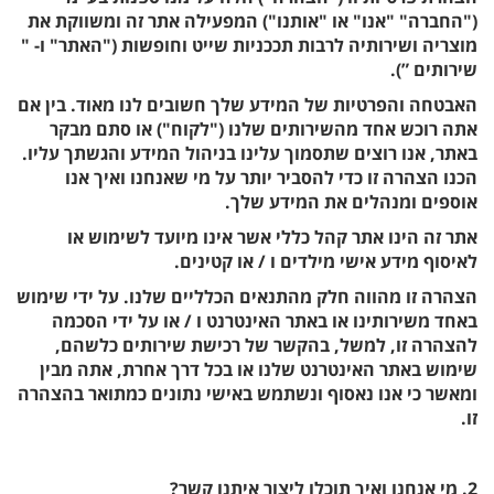
("החברה" "אנו" או "אותנו") המפעילה אתר זה ומשווקת את
מוצריה ושירותיה לרבות תככניות שייט וחופשות ("האתר" ו- "
שירותים ”).
האבטחה והפרטיות של המידע שלך חשובים לנו מאוד. בין אם
אתה רוכש אחד מהשירותים שלנו ("לקוח") או סתם מבקר
באתר, אנו רוצים שתסמוך עלינו בניהול המידע והגשתך עליו.
הכנו הצהרה זו כדי להסביר יותר על מי שאנחנו ואיך אנו
אוספים ומנהלים את המידע שלך.
אתר זה הינו אתר קהל כללי אשר אינו מיועד לשימוש או
לאיסוף מידע אישי מילדים ו / או קטינים.
הצהרה זו מהווה חלק מהתנאים הכלליים שלנו. על ידי שימוש
באחד משירותינו או באתר האינטרנט ו / או על ידי הסכמה
להצהרה זו, למשל, בהקשר של רכישת שירותים כלשהם,
שימוש באתר האינטרנט שלנו או בכל דרך אחרת, אתה מבין
ומאשר כי אנו נאסוף ונשתמש באישי נתונים כמתואר בהצהרה
זו.
2. מי אנחנו ואיך תוכלו ליצור איתנו קשר?