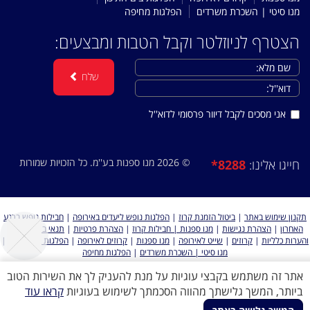
מנו סיטי | השכרת משרדים
הפלגות מחיפה
הצטרף לניוזלטר וקבל הטבות ומבצעים:
שלח
אני מסכים לקבל דיוור פרסומי לדוא''ל
© 2026 מנו ספנות בע''מ. כל הזכויות שמורות
*8288
חייגו אלינו:
תקנון שימוש באתר
|
ביטול הזמנת קרוז
|
הפלגות נופש ליעדים באירופה
|
חבילות נופש ברגע
האחרון
|
הצהרת נגישות
|
מנו ספנות | חבילות קרוז
|
הצהרת פרטיות
|
תנאי ביטול, תקנון
והערות כלליות
|
קרוזים
|
שייט לאירופה
|
מנו ספנות
|
קרוזים לאירופה
|
הפלגות בים התיכון
|
מנו סיטי | השכרת משרדים
|
הפלגות מחיפה
אתר זה משתמש בקבצי עוגיות על מנת להעניק לך את השירות הטוב
ביותר, המשך גלישתך מהווה הסכמתך לשימוש בעוגיות
קראו עוד
כל הזכויות שמורות למנו ספנות 2026 ©