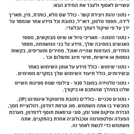
עשויים לאסוף ולעבד את המידע הבא:
• נתוני זהות ויצירת קשר - כולל שם מלא, כותרת, מין, תאריך
לידה, מספר טלפון, דוא"ל, כתובת וכל מידע אחר שנמסר על
ידך על פי שיקול דעתך הבלעדי.
• נתוני הזמנה - תאריכי טיול או שיוט מבוקשים, מספר
האנשים במסיבה שלך, מידע על בני המשפחה, מספר
החדרים, העדפות שהייה ואוכל, מחירים ותעריפים, בקשות
נוספות או אישיות, פרטי חיוב ותשלום וכו' .
• נתוני שימוש - כולל מידע על אופן השימוש באתר
ובשירותים, כולל תיעוד השימוש שלך במקרים מסוימים.
• נתוני טלוויזיה במעגל סגור - צילומי שטח ספינות השייט
שלנו במהלך שהותכם או ביקורך.
• נתונים טכניים - כוללים כתובת פרוטוקול אינטרנט (IP),
המכשיר בו אתה משתמש, סוג וגרסת דפדפן, רזולוציית מסך,
הגדרת ומיקום אזור זמן, סוגי וגרסאות תוסף לדפדפן, מערכת
הפעלה ופלטפורמה וטכנולוגיה אחרת בהתקנים. אתה
משתמש כדי לגשת לאתר זה.