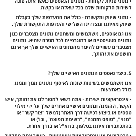
• נתוני פניות לקוחות - נתונים הנאספים כאשר אתה פונה
לשירות הלקוחות שלנו בכל שאלה או בקשה.
• נתוני שיווק ותקשורת - כולל את ההעדפות שלך בקבלת
שיווק מאיתנו ומצדדינו השלישי והעדפות התקשורת שלך.
אנו גם אוספים, משתמשים ומשתפים נתונים מצטברים כגון
נתונים סטטיסטיים או דמוגרפיים לכל מטרה שהיא. נתונים
מצטברים עשויים להיגזר מהנתונים האישיים שלך אך אינם
חושפים את זהותך.
5. כיצד נאספים הנתונים האישיים שלך?
אנו משתמשים בשיטות שונות לאיסוף נתונים ממך וממנו,
כולל באמצעות:
• אינטראקציות ישירות - אתה רשאי למסור לנו את זהותך, איש
הקשר, ההזמנה ונתונים אישיים אחרים שלך על ידי מילוי
טפסים או ביצוע רכישה דרך האתר (למשל "צור קשר" או
"מנוי", "טופס הזמנה", "רשימת תפוצה", וכו') או
בהתכתבויות איתנו בטלפון, בדוא"ל או בדרך אחרת.
• טכנולוגיות או אינטראקציות אוטומטיות - כאשר אתה מתקשר