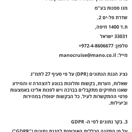
מנו ספנות בע"מ
שדרת פל-ים 2,
ת.ד 1400 חיפה,
33031 ישראל
טלפון: 972-4-8606677+
מייל: manocruise@mano.co.il
נציג הגנת הנתונים (DPR) על פי סעיף 27 לתמ"ג
שאלות, הערות, בקשות ותלונות בנוגע להצהרה זו והמידע
שאנו מחזיקים מתקבלים בברכה ויש לפנות אלינו באמצעות
פרטי ההתקשרות לעיל. כל הבקשות יטופלו במהירות
וביעילות.
3. בקר נתונים לפי ה- GDPR
על פי התקנה הכללית האירופית להגנת נתונים ("GDPR"),