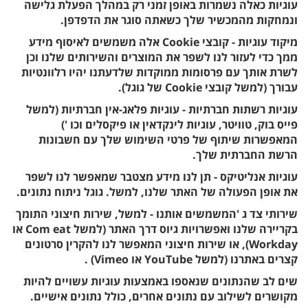
עוגיות כאלה נשמרות באופן זמני רק במהלך הפעלת גלישה
ונמחקות מהמכשיר שלך כשאתה סוגר את הדפדפן.
מיקוד עוגיות - קובצי Cookie אלה משמשים לאיסוף מידע
ממך כדי לעזור לנו לשפר את המוצרים והשירותים שלנו וכן
לשרת אותך עם פרסומות ממוקדות שלדעתנו יהיו רלוונטיות
עבורך (למשל קובצי Cookie של גוגל).
עוגיות רשתות חברתיות - עוגיות פלאג-אין חברתיות (למשל
פייס בוק, טוויטר, עוגיות לינקדאין או פיקסלים וכו ')
המאפשרות שיתוף של פרטי השימוש שלך עם חשבונות
הרשת החברתית שלך.
עוגיות אנליטיקס - תן לנו מידע מצטבר שמאפשר לנו לשפר
את אופן הפעולה של האתר שלנו, למשל. גוגל ניתוח נתונים.
שירותי צד ג 'המשמשים אותנו - למשל, שירות חיצוני התומך
בקריירה שלנו ואפשרויות גיוס דרך האתר (למשל Com eat או
Workday), או שירות חיצוני המאפשר לנו להקרין סרטונים
קצרים באתרנו (למשל YouTube או Vimeo) .
שים לב שהנתונים שנאספו באמצעות עוגיות עשויים להיות
מקושרים לשילוב עם נתונים אחרים, כולל נתונים אישיים.