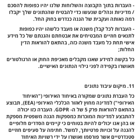
- העברות בתוך הקבוצה והשלוחות שלנו יהיו כפופות להסכם
/ מדיניות ונהלים שנעשו כדי להבטיח שהנתונים שלך יקבלו
רמה נאותה ועקבית של הגנה כנדרש בחוק החל.
- העברות לכל קבלן משנה או מעבד כלשהו יהיו כפופות
לתנאים חוזיים המבטיחים את אבטחתם והגנתם של כל מידע
אישי תחת כל מעבד משנה כזה, בהתאם להוראות הדין
החלות;
כל בקשה למידע שאנו מקבלים מאכיפת החוק או הרגולטורים
תאושרו בקפידה לפני גילוי הנתונים האישיים.
11. מיקום עיבוד נתונים
כל העברת נתונים שמקורה באיחוד האירופי ("האיחוד
האירופי") למדינה מחוץ לאזור הכלכלי האירופי (EEA), תבוצע
בהתאם להוראות פרק 5 של ה- GDPR. העברה כזו יכולה
להתבצע למדינות המוכרות כמספקות הגנה משפטית מספקת
או בהן אנו יכולים להיות בטוחים כי קיימים הסדרים חלופיים
להגנה על זכויות פרטיותך, למשל. חתימה על סעיפים חוזיים
סטנדרטיים אשר פורסמו ואושרו על ידי רשויות האיחוד