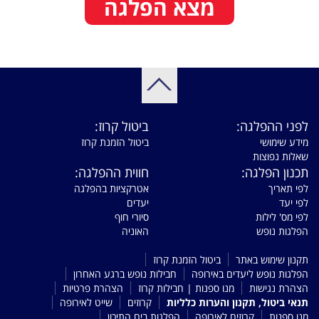
מצא הפלגה
לפני ההפלגה:
ביטול קרוז:
מידע שימושי
ביטול הזמנת קרוז
שאלות נפוצות
תכנון הפלגה:
חווית ההפלגה:
לפי תאריך
אטרקציות בהפלגה
לפי יעד
יעדים
לפי מס' לילות
סיורי חוף
הפלגות נופש
האוניה
תקנון שימוש באתר
ביטול הזמנת קרוז
הפלגות נופש ליעדים באירופה
חבילות נופש ברגע האחרון
הצהרת נגישות
מנו ספנות | חבילות קרוז
הצהרת פרטיות
תנאי ביטול, תקנון והערות כלליות
קרוזים
שייט לאירופה
מנו ספנות
קרוזים לאירופה
הפלגות בים התיכון