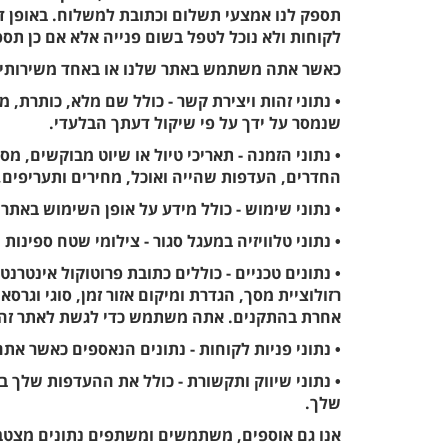
תספק לנו אמצעי תשלום וכתובת למשלוח. באופן דו
לקוחות ולא נוכל לטפל בשום פנייה אלא אם כן תס
כאשר אתה משתמש באתר שלנו או באחד משירותינו 
• נתוני זהות ויצירת קשר - כולל שם מלא, כותרת, מ
שנמסר על ידך על פי שיקול דעתך הבלעדי.
• נתוני הזמנה - תאריכי טיול או שיוט מבוקשים,
החדרים, העדפות שהייה ואוכל, מחירים ותעריפים, ב
• נתוני שימוש - כולל מידע על אופן השימוש באתר
• נתוני טלוויזיה במעגל סגור - צילומי שטח ספינו
רזולוציית מסך, הגדרת ומיקום אזור זמן, סוגי וגר
אחרת בהתקנים. אתה משתמש כדי לגשת לאתר זה.
• נתוני פניות לקוחות - נתונים הנאספים כאשר א
• נתוני שיווק ותקשורת - כולל את ההעדפות שלך 
שלך.
אנו גם אוספים, משתמשים ומשתפים נתונים מצטברי