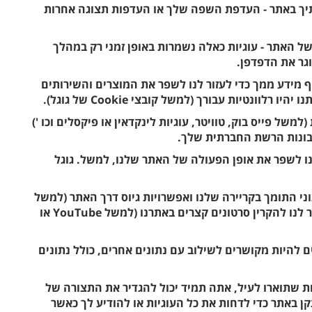
ותיך באתר - העדפת השפה שלך או העדפות תצוגה אחרות
ל האתר - עוגיות כאלה נשמרות באופן זמני רק במהלך
ר את הדפדפן.
C אלה משמשים לאיסוף מידע ממך כדי לעזור לנו לשפר את המוצרים והשירותים
ונטיות עבורך (למשל קובצי Cookie של גוגל).
למשל פייס בוק, טוויטר, עוגיות לינקדאין או פיקסלים וכו ')
ונות הרשת החברתית שלך.
נו לשפר את אופן הפעולה של האתר שלנו, למשל. גוגל
ני התומך בקריירה שלנו ואפשרויות גיוס דרך האתר (למשל
Com eat או Workday), או שירות חיצוני המאפשר לנו להקרין סרטונים קצרים באתרנו (למשל YouTube או
 להיות מקושרים לשילוב עם נתונים אחרים, כולל נתונים
יות שתוארו לעיל, אתה תמיד יכול להגדיר את התצורה של
באתר כדי לדחות את כל העוגיות או להודיע ​​לך כאשר