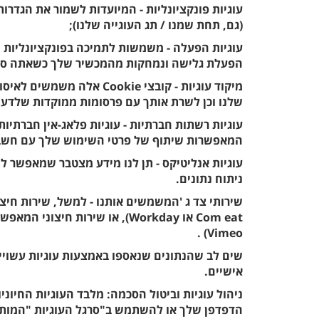
עוגיות פונקציונליות - המיועדות לשמור את הגדר
(גם, תחת שמנו / תג העוגייה שלנו);
עוגיות הפעלה - משמשות לתמיכה בפונקציונליות ש
הפעלת גלישה ונמחקות מהמכשיר שלך כשאתה סוג
מיקוד עוגיות - קובצי ookie
שלנו וכן לשרת אותך עם פרסומות ממוקדות שלדעתנו יהיו רלו
עוגיות רשתות חברתיות - עוגיות פלאג-אין חברתיות (
המאפשרות שיתוף של פרטי השימוש שלך עם חשב
עוגיות אנליטיקס - תן לנו מידע מצטבר שמאפשר ל
ניתוח נתונים.
שירותי צד ג 'המשמשים אותנו - למשל, שירות חיצו
Vimeo) .
שים לב שהנתונים שנאספו באמצעות עוגיות עשויים
אישיים.
ניהול עוגיות וביטול הסכמה: מלבד העוגיות החיונ
הדפדפן שלך או להשתמש ב"סרגל העוגיות "המותקן 