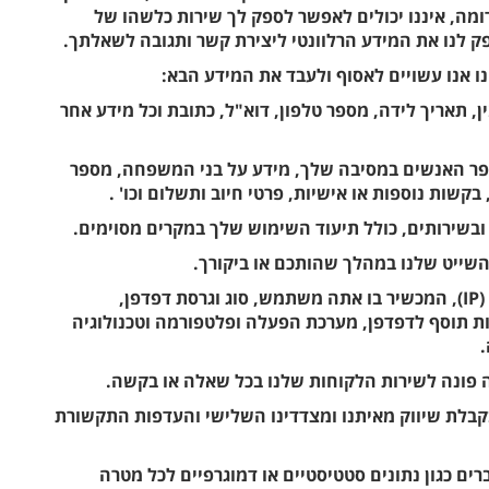
מה, איננו יכולים לאפשר לספק לך שירות כלשהו של
פק לנו את המידע הרלוונטי ליצירת קשר ותגובה לשאלתך.
אנו עשויים לאסוף ולעבד את המידע הבא:
ין, תאריך לידה, מספר טלפון, דוא"ל, כתובת וכל מידע אחר
 מספר האנשים במסיבה שלך, מידע על בני המשפחה, מספר
קשות נוספות או אישיות, פרטי חיוב ותשלום וכו' .
 ובשירותים, כולל תיעוד השימוש שלך במקרים מסוימים.
ת השייט שלנו במהלך שהותכם או ביקורך.
• נתונים טכניים - כוללים כתובת פרוטוקול אינטרנט (IP), המכשיר בו אתה משתמש, סוג וגרסת דפדפן,
סאות תוסף לדפדפן, מערכת הפעלה ופלטפורמה וטכנולוגיה
תה פונה לשירות הלקוחות שלנו בכל שאלה או בקשה.
בקבלת שיווק מאיתנו ומצדדינו השלישי והעדפות התקשורת
ם כגון נתונים סטטיסטיים או דמוגרפיים לכל מטרה