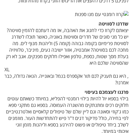
לפניכם 5 דרכים להעצים את הריגוש הזוגי בקרוז מהחלומות.
שדרגו לסוויטה
יצאתם לקרוז כדי לחגוג את האהבה, אז מה דעתכם להזמין סוויטה?
יש כל מני סוגים של חדרים וסוויטות באוניה, כאשר תוכלו לשדרג
לסוויטת פרימיום בקומה גבוהה (קומה 5) וליהנות מנוף לים. מה
מחכה לכם בסוויטה? אמבטיה, אזור ישיבה נעים, מיניבר, טלוויזיה
בעלת מסך שטוח, כספת, טלפון ואפילו חלוקים מפנקים. אגב לא רק
שהסוויטה שלכם היא
XL
, היא גם תעניק לכם תור אקספרס בנמל ובאונייה. הנאה גדולה, כבר
אמרנו?
פרגנו לעצמכם בעיסוי
בילוי בספא יול להיות בילוי רומנטי להפליא, במיוחד כשאתם עוטים
חלוקים רכים ומתנתקים מהשגרה העמוסה. בספא גם מתקני ספא
כמו ג'קוזי וסאונה וגם ליין שלם של טיפולים קלאסיים ואלטרנטיביים
לפי בחירה, כולל פדיקור דגים ד"ר פיש להתחדשות העור. מוזמנים
לשלב ביחד טיפולים או פשוט להירגע בספא וליהנות מזמן זוגי
איכותי במיוחד.