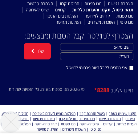
הצהרת נגישות
מנו ספנות | חבילות קרוז
הצהרת פרטיות
תנאי ביטול, תקנון והערות כלליות
קרוזים
שייט לאירופה
מנו ספנות
קרוזים לאירופה
הפלגות בים התיכון
מנו סיטי | השכרת משרדים
הפלגות מחיפה
הצטרף לניוזלטר וקבל הטבות ומבצעים:
שלח
אני מסכים לקבל דיוור פרסומי לדוא''ל
© 2026 מנו ספנות בע''מ. כל הזכויות שמורות
*8288
חייגו אלינו:
תקנון שימוש באתר
|
ביטול הזמנת קרוז
|
הפלגות נופש ליעדים באירופה
|
חבילות נופש ברגע
האחרון
|
הצהרת נגישות
|
מנו ספנות | חבילות קרוז
|
הצהרת פרטיות
|
תנאי ביטול, תקנון
והערות כלליות
|
קרוזים
|
שייט לאירופה
|
מנו ספנות
|
קרוזים לאירופה
|
הפלגות בים התיכון
|
מנו סיטי | השכרת משרדים
|
הפלגות מחיפה