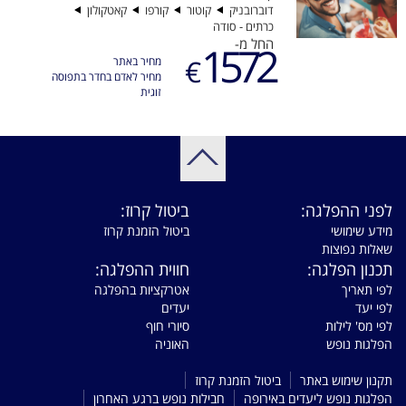
דוברובניק
קוטור
קורפו
קאטקולון
כרתים - סודה
החל מ-
1572
€
מחיר באתר
מחיר לאדם בחדר בתפוסה
זוגית
לפני ההפלגה:
ביטול קרוז:
מידע שימושי
ביטול הזמנת קרוז
שאלות נפוצות
תכנון הפלגה:
חווית ההפלגה:
לפי תאריך
אטרקציות בהפלגה
לפי יעד
יעדים
לפי מס' לילות
סיורי חוף
הפלגות נופש
האוניה
תקנון שימוש באתר
ביטול הזמנת קרוז
הפלגות נופש ליעדים באירופה
חבילות נופש ברגע האחרון