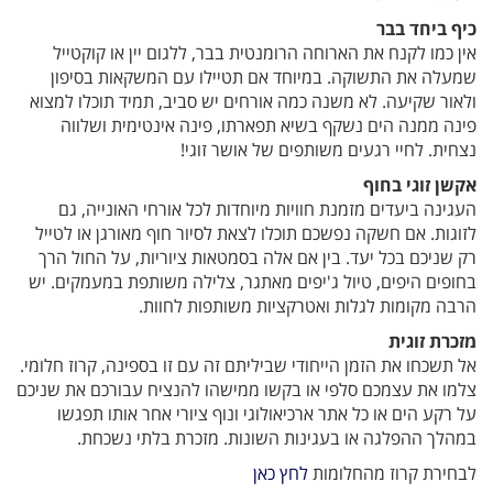
כיף ביחד בבר
אין כמו לקנח את הארוחה הרומנטית בבר, ללגום יין או קוקטייל
שמעלה את התשוקה. במיוחד אם תטיילו עם המשקאות בסיפון
ולאור שקיעה. לא משנה כמה אורחים יש סביב, תמיד תוכלו למצוא
פינה ממנה הים נשקף בשיא תפארתו, פינה אינטימית ושלווה
נצחית. לחיי רגעים משותפים של אושר זוגי!
אקשן זוגי בחוף
העגינה ביעדים מזמנת חוויות מיוחדות לכל אורחי האונייה, גם
לזוגות. אם חשקה נפשכם תוכלו לצאת לסיור חוף מאורגן או לטייל
רק שניכם בכל יעד. בין אם אלה בסמטאות ציוריות, על החול הרך
בחופים היפים, טיול ג'יפים מאתגר, צלילה משותפת במעמקים. יש
הרבה מקומות לגלות ואטרקציות משותפות לחוות.
מזכרת זוגית
אל תשכחו את הזמן הייחודי שביליתם זה עם זו בספינה, קרוז חלומי.
צלמו את עצמכם סלפי או בקשו ממישהו להנציח עבורכם את שניכם
על רקע הים או כל אתר ארכיאולוגי ונוף ציורי אחר אותו תפגשו
במהלך ההפלגה או בעגינות השונות. מזכרת בלתי נשכחת.
לבחירת קרוז מהחלומות
לחץ כאן