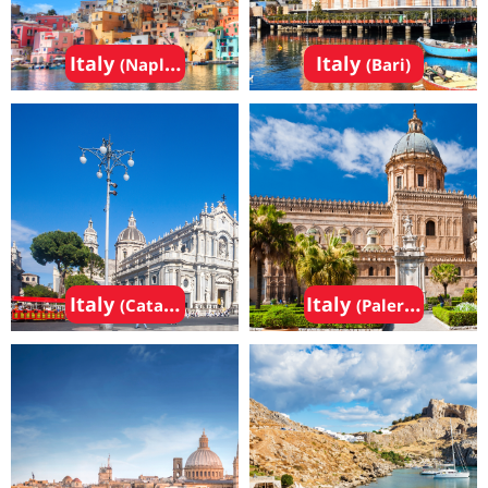
Italy
Italy
(Naples)
(Bari)
Italy
Italy
(Catania)
(Palermo)