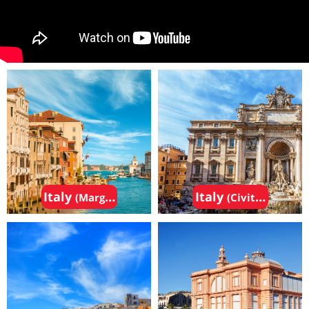
Italy
Italy
(Marghera ( near Venice))
(Civitavecchia 