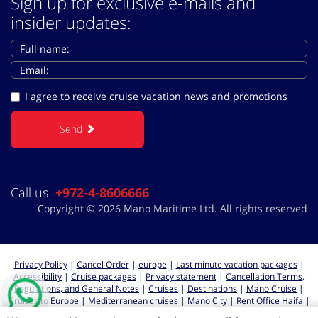
Sign up for exclusive e-mails and
insider updates:
I agree to receive cruise vacation news and promotions
Send
Call us
+972-4-8606666
Copyright © 2026 Mano Maritime Ltd. All rights reserved
Privacy Policy
|
Cancel Order
|
europe
|
Last minute vacation packages
|
Accessibility
|
Cruise packages
|
Privacy statement
|
Cancellation Terms,
Regulations, and General Notes
|
Cruises
|
Destinations
|
Mano Cruise
|
Cruises to Europe
|
Mediterranean cruises
|
Mano City | Rent Office Haifa
|
Cruises from Haifa