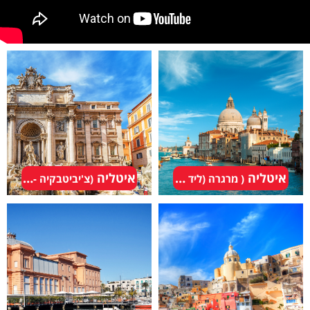
איטליה
איטליה
( מרגרה (ליד ונציה))
(צ'יביטבקיה - רומא)