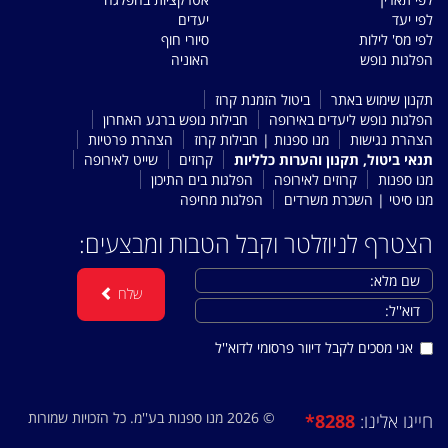
לפי יעד
יעדים
לפי מס' לילות
סיורי חוף
הפלגות נופש
האוניה
תקנון שימוש באתר
ביטול הזמנת קרוז
הפלגות נופש ליעדים באירופה
חבילות נופש ברגע האחרון
הצהרת נגישות
מנו ספנות | חבילות קרוז
הצהרת פרטיות
תנאי ביטול, תקנון והערות כלליות
קרוזים
שייט לאירופה
מנו ספנות
קרוזים לאירופה
הפלגות בים התיכון
מנו סיטי | השכרת משרדים
הפלגות מחיפה
הצטרף לניוזלטר וקבל הטבות ומבצעים:
שלח
אני מסכים לקבל דיוור פרסומי לדוא''ל
© 2026 מנו ספנות בע''מ. כל הזכויות שמורות
*8288
חייגו אלינו: