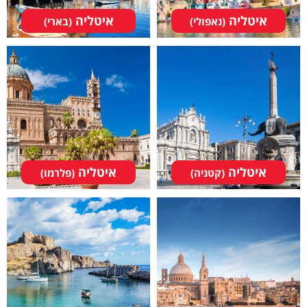
איטליה
איטליה
(נאפולי)
(בארי)
איטליה
איטליה
(קטניה)
(פלרמו)