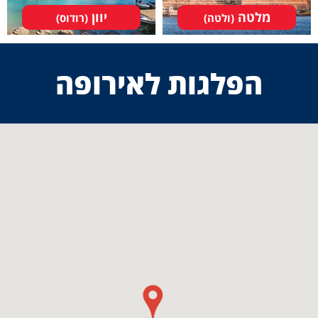
מלטה
יוון
(ולטה)
(רודוס)
הפלגות לאירופה