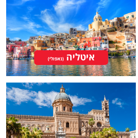
איטליה
(נאפולי)