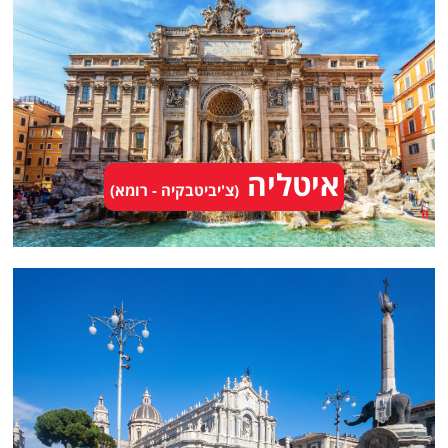
איטליה
(צ'יביטבקיה - רומא)