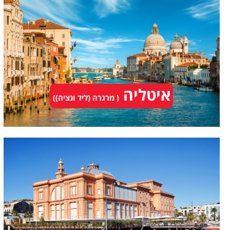
איטליה
( מרגרה (ליד ונציה))