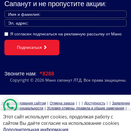
Сапанут и не пропустите акции:
Я согласен подписаться на рекламную рассылку от Мано
Подписаться
Звоните нам:
*8288
Copyright © 2026 Мано сапанут ЛТД. Все права защищены.
Устав пользования сайтом
|
Oтмена заказа
|
|
|
Доступность
|
|
Заявление
о конфиденциальности
|
Условия отмены, правила и общие замечания
|
קרוזים לאירופה
|
|
|
קרוזים
|
|
|
Этот сайт использует cookies, продолжая работу с
сайтом Вы даёте согласие на использование cookies
Дополнительная информация
כל הזכויות שמורות למנו ספנות 2026 ©