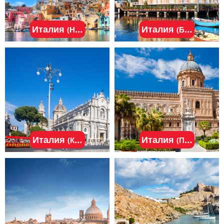
Италия
Италия
(Неаполь)
(Бари)
Италия
Италия
(Катания)
(Палермо)