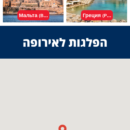
Мальта
Греция
(Валетта)
(Родос)
הפלגות לאירופה