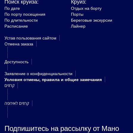
Поиск круиза:
Круиз:
По дате
Отдых на борту
По порту посещения
Порты
По длительности
Береговые экскурсии
Расписание
Лайнер
Устав пользования сайтом
Oтмена заказа
Доступность
Заявление о конфиденциальности
Условия отмены, правила и общие замечания
קרוזים
קרוזים לאירופה
Подпишитесь на рассылку от Мано