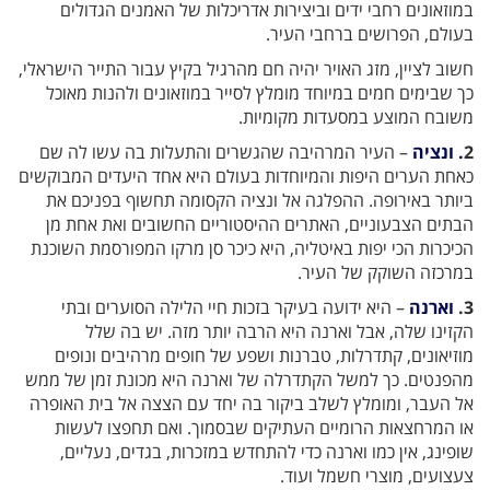
במוזאונים רחבי ידים וביצירות אדריכלות של האמנים הגדולים
בעולם, הפרושים ברחבי העיר.
חשוב לציין, מזג האויר יהיה חם מהרגיל בקיץ עבור התייר הישראלי,
כך שבימים חמים במיוחד מומלץ לסייר במוזאונים ולהנות מאוכל
משובח המוצע במסעדות מקומיות.
2
. ונציה
– העיר המרהיבה שהגשרים והתעלות בה עשו לה שם
כאחת הערים היפות והמיוחדות בעולם היא אחד היעדים המבוקשים
ביותר באירופה. ההפלגה אל ונציה הקסומה תחשוף בפניכם את
הבתים הצבעוניים, האתרים ההיסטוריים החשובים ואת אחת מן
הכיכרות הכי יפות באיטליה, היא כיכר סן מרקו המפורסמת השוכנת
במרכזה השוקק של העיר.
3.
וארנה
– היא ידועה בעיקר בזכות חיי הלילה הסוערים ובתי
הקזינו שלה, אבל וארנה היא הרבה יותר מזה. יש בה שלל
מוזיאונים, קתדרלות, טברנות ושפע של חופים מרהיבים ונופים
מהפנטים. כך למשל הקתדרלה של וארנה היא מכונת זמן של ממש
אל העבר, ומומלץ לשלב ביקור בה יחד עם הצצה אל בית האופרה
או המרחצאות הרומיים העתיקים שבסמוך. ואם תחפצו לעשות
שופינג, אין כמו וארנה כדי להתחדש במזכרות, בגדים, נעליים,
צעצועים, מוצרי חשמל ועוד.