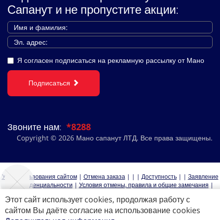
Сапанут и не пропустите акции:
Я согласен подписаться на рекламную рассылку от Мано
Подписаться
Звоните нам:
*8288
Copyright © 2026 Мано сапанут ЛТД. Все права защищены.
Устав пользования сайтом
|
Oтмена заказа
|
|
|
Доступность
|
|
Заявление
о конфиденциальности
|
Условия отмены, правила и общие замечания
|
|
|
|
קרוזים
|
|
|
קרוזים לאירופה
Этот сайт использует cookies, продолжая работу с
сайтом Вы даёте согласие на использование cookies