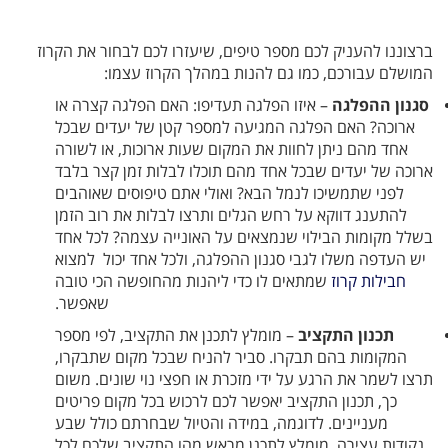
ברצוננו להעניק לכם מספר טיפים, שיעזרו לכם לבחור את הקרוז
המושלם עבורכם, כמו גם להנות במהלך הקרוז עצמו:
סגנון ההפלגה
– איזו הפלגה תעדיפו: האם הפלגה קצרה או
ארוכה? האם הפלגה המגיעה למספר קטן של יעדים שבכל
אחד מהם ניתן לחוות את המקום שעות ארוכות, או לשורה
ארוכה של יעדים שבכל אחד מהם תוכלו לבלות זמן קצר בלבד
לפני שתמשיכו לנמל הבא? ואולי אתם טיפוסים שאוהבים
להתענג דווקא על רחש הגלים ותרצו לבלות את רוב הזמן
בשלל מקומות הבילוי שנמצאים על האונייה עצמה? לכל אחד
יש העדפה משלו לגבי סגנון ההפלגה, ולכל אחד יכול למצוא
חבילות קרוז
שמתאים לו כדי ליהנות מהחופשה הכי טובה
שאפשר.
תכנון התקציב
– מומלץ לתכנן את התקציב, לפי מספר
המקומות בהם תבקרו. סביר להניח שבכל מקום שתבקרו,
תרצו לשמר את הרגע על ידי מזכרת או חפצי נוי שונים. משום
כך, תכנון התקציב יאפשר לכם לרכוש בכל מקום פריטים
מעניינים. לדוגמה, במידה והטיול שבחרתם כולל שבע
נקודות עצירה, מומלץ לתכנן מראש מהו התקציב שלכם לכל