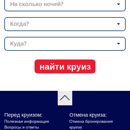
На сколько ночей?
Когда?
Куда?
найти круиз
Перед круизом:
Отмена круиза:
Полезная информация
Отмена бронирования
Вопросы и ответы
круиза