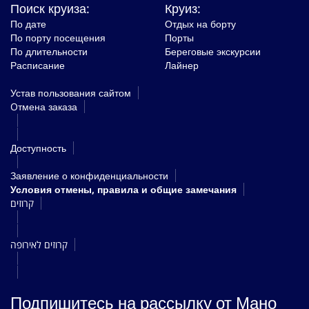
Поиск круиза:
Круиз:
По дате
Отдых на борту
По порту посещения
Порты
По длительности
Береговые экскурсии
Расписание
Лайнер
Устав пользования сайтом
Oтмена заказа
Доступность
Заявление о конфиденциальности
Условия отмены, правила и общие замечания
קרוזים
קרוזים לאירופה
Подпишитесь на рассылку от Мано