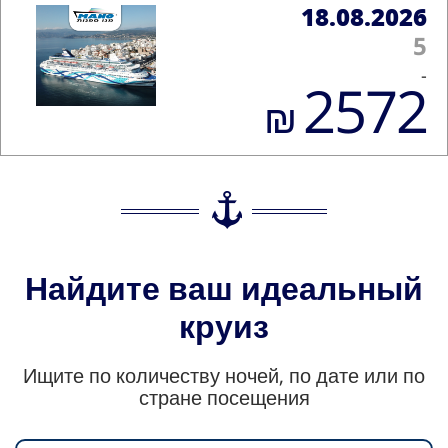
18.08.2026
5
-
2572
₪
Найдите ваш идеальный
круиз
Ищите по количеству ночей, по дате или по
стране посещения