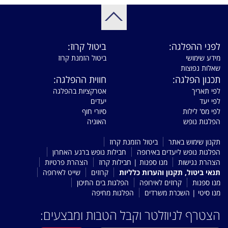
לפני ההפלגה:
ביטול קרוז:
מידע שימושי
ביטול הזמנת קרוז
שאלות נפוצות
תכנון הפלגה:
חווית ההפלגה:
לפי תאריך
אטרקציות בהפלגה
לפי יעד
יעדים
לפי מס' לילות
סיורי חוף
הפלגות נופש
האוניה
תקנון שימוש באתר
ביטול הזמנת קרוז
הפלגות נופש ליעדים באירופה
חבילות נופש ברגע האחרון
הצהרת נגישות
מנו ספנות | חבילות קרוז
הצהרת פרטיות
תנאי ביטול, תקנון והערות כלליות
קרוזים
שייט לאירופה
מנו ספנות
קרוזים לאירופה
הפלגות בים התיכון
מנו סיטי | השכרת משרדים
הפלגות מחיפה
הצטרף לניוזלטר וקבל הטבות ומבצעים: