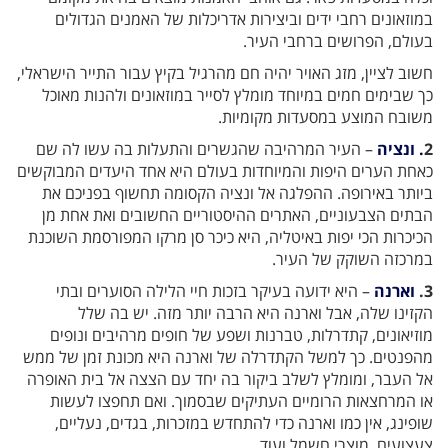
במוזאונים רחבי ידים וביצירות אדריכלות של האמנים הגדולים
בעולם, הפרושים ברחבי העיר.
חשוב לציין, מזג האויר יהיה חם מהרגיל בקיץ עבור התייר הישראלי,
כך שבימים חמים במיוחד מומלץ לסייר במוזאונים ולהנות מאוכל
משובח המוצע במסעדות מקומיות.
2
. ונציה
– העיר המרהיבה שהגשרים והתעלות בה עשו לה שם
כאחת הערים היפות והמיוחדות בעולם היא אחד היעדים המבוקשים
ביותר באירופה. ההפלגה אל ונציה הקסומה תחשוף בפניכם את
הבתים הצבעוניים, האתרים ההיסטוריים החשובים ואת אחת מן
הכיכרות הכי יפות באיטליה, היא כיכר סן מרקו המפורסמת השוכנת
במרכזה השוקק של העיר.
3.
וארנה
– היא ידועה בעיקר בזכות חיי הלילה הסוערים ובתי
הקזינו שלה, אבל וארנה היא הרבה יותר מזה. יש בה שלל
מוזיאונים, קתדרלות, טברנות ושפע של חופים מרהיבים ונופים
מהפנטים. כך למשל הקתדרלה של וארנה היא מכונת זמן של ממש
אל העבר, ומומלץ לשלב ביקור בה יחד עם הצצה אל בית האופרה
או המרחצאות הרומיים העתיקים שבסמוך. ואם תחפצו לעשות
שופינג, אין כמו וארנה כדי להתחדש במזכרות, בגדים, נעליים,
צעצועים, מוצרי חשמל ועוד.