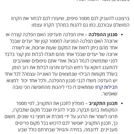
ברצוננו להעניק לכם מספר טיפים, שיעזרו לכם לבחור את הקרוז
המושלם עבורכם, כמו גם להנות במהלך הקרוז עצמו:
סגנון ההפלגה
– איזו הפלגה תעדיפו: האם הפלגה קצרה או
ארוכה? האם הפלגה המגיעה למספר קטן של יעדים שבכל
אחד מהם ניתן לחוות את המקום שעות ארוכות, או לשורה
ארוכה של יעדים שבכל אחד מהם תוכלו לבלות זמן קצר בלבד
לפני שתמשיכו לנמל הבא? ואולי אתם טיפוסים שאוהבים
להתענג דווקא על רחש הגלים ותרצו לבלות את רוב הזמן
בשלל מקומות הבילוי שנמצאים על האונייה עצמה? לכל אחד
יש העדפה משלו לגבי סגנון ההפלגה, ולכל אחד יכול למצוא
חבילות קרוז
שמתאים לו כדי ליהנות מהחופשה הכי טובה
שאפשר.
תכנון התקציב
– מומלץ לתכנן את התקציב, לפי מספר
המקומות בהם תבקרו. סביר להניח שבכל מקום שתבקרו,
תרצו לשמר את הרגע על ידי מזכרת או חפצי נוי שונים. משום
כך, תכנון התקציב יאפשר לכם לרכוש בכל מקום פריטים
מעניינים. לדוגמה, במידה והטיול שבחרתם כולל שבע