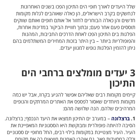
שלל היעדים לאורך חופי הים התיכון הפכו בשנים האחרונות
לנחשקים בקרב הישראלים, הן כאלה שאוהבים לגלות מקומות
חדשים והן כאלה הבוחרים לחזור אל אותם חופים ואותם שווקים
תוססים פעם אחר פעם; ובתוך חוויית הביקור במדינות אחרות,
הפלגות בים התיכון הפכו לאחת הדרכים החביבות, המהנות
והפופולריות ביותר – בין היתר בזכות המחירים המשתלמים בהם
ניתן להזמין הפלגות נופש למגוון יעדים.
3 יעדים מומלצים ברחבי הים
התיכון
קיימים מקומות רבים שאליהם אפשר להגיע בקרוז, אבל יש כמה
מקומות מיוחדים שאסור לפספס את האתרים המרתקים והנופים
המרהיבים שלהם. הנה שלושה מהם:
1.
ברצלונה
– במערב ים התיכון תמצאו את היעד הנכסף; ברצלונה.
הסיבה להיותה פופולרית ומבוקשת היא הססגוניות המאפיינת את
העיר. העיר מצטיינת במקומות בילוי רבים, החל מחופי ים ססגוניים
וכלה במסעדות פאר. גם אוהבי האמנות מוצאים בה את מקומם