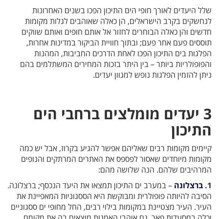
שלל היעדים לאורך חופי הים התיכון הפכו בשנים האחרונות
לנחשקים בקרב הישראלים, הן כאלה שאוהבים לגלות מקומות
חדשים והן כאלה הבוחרים לחזור אל אותם חופים ואותם שווקים
תוססים פעם אחר פעם; ובתוך חוויית הביקור במדינות אחרות,
הפלגות בים התיכון הפכו לאחת הדרכים החביבות, המהנות
והפופולריות ביותר – בין היתר בזכות המחירים המשתלמים בהם
ניתן להזמין הפלגות נופש למגוון יעדים.
3 יעדים מומלצים ברחבי הים
התיכון
קיימים מקומות רבים שאליהם אפשר להגיע בקרוז, אבל יש כמה
מקומות מיוחדים שאסור לפספס את האתרים המרתקים והנופים
המרהיבים שלהם. הנה שלושה מהם:
1.
ברצלונה
– במערב ים התיכון תמצאו את היעד הנכסף; ברצלונה.
הסיבה להיותה פופולרית ומבוקשת היא הססגוניות המאפיינת את
העיר. העיר מצטיינת במקומות בילוי רבים, החל מחופי ים ססגוניים
וכלה במסעדות פאר. גם אוהבי האמנות מוצאים בה את מקומם