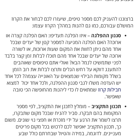
ברצוננו להעניק לכם מספר טיפים, שיעזרו לכם לבחור את הקרוז
המושלם עבורכם, כמו גם להנות במהלך הקרוז עצמו:
סגנון ההפלגה
– איזו הפלגה תעדיפו: האם הפלגה קצרה או
ארוכה? האם הפלגה המגיעה למספר קטן של יעדים שבכל
אחד מהם ניתן לחוות את המקום שעות ארוכות, או לשורה
ארוכה של יעדים שבכל אחד מהם תוכלו לבלות זמן קצר בלבד
לפני שתמשיכו לנמל הבא? ואולי אתם טיפוסים שאוהבים
להתענג דווקא על רחש הגלים ותרצו לבלות את רוב הזמן
בשלל מקומות הבילוי שנמצאים על האונייה עצמה? לכל אחד
יש העדפה משלו לגבי סגנון ההפלגה, ולכל אחד יכול למצוא
חבילות קרוז
שמתאים לו כדי ליהנות מהחופשה הכי טובה
שאפשר.
תכנון התקציב
– מומלץ לתכנן את התקציב, לפי מספר
המקומות בהם תבקרו. סביר להניח שבכל מקום שתבקרו,
תרצו לשמר את הרגע על ידי מזכרת או חפצי נוי שונים. משום
כך, תכנון התקציב יאפשר לכם לרכוש בכל מקום פריטים
מעניינים. לדוגמה, במידה והטיול שבחרתם כולל שבע