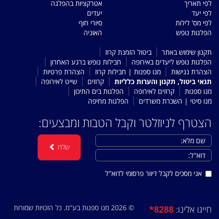
לפי תאריך
אטרקציות בהפלגה
לפי יעד
יעדים
לפי מס' לילות
סיורי חוף
הפלגות נופש
האוניה
תקנון שימוש באתר
ביטול הזמנת קרוז
הפלגות נופש ליעדים באירופה
חבילות נופש ברגע האחרון
הצהרת נגישות
מנו ספנות | חבילות קרוז
הצהרת פרטיות
תנאי ביטול, תקנון והערות כלליות
קרוזים
שייט לאירופה
מנו ספנות
קרוזים לאירופה
הפלגות בים התיכון
מנו סיטי | השכרת משרדים
הפלגות מחיפה
הצטרף לניוזלטר וקבל הטבות ומבצעים:
שלח
אני מסכים לקבל דיוור פרסומי לדוא''ל
© 2026 מנו ספנות בע''מ. כל הזכויות שמורות
*8288
חייגו אלינו: