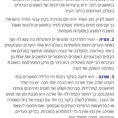
במוזאונים רחבי ידים וביצירות אדריכלות של האמנים הגדולים
בעולם, הפרושים ברחבי העיר.
חשוב לציין, מזג האויר יהיה חם מהרגיל בקיץ עבור התייר הישראלי,
כך שבימים חמים במיוחד מומלץ לסייר במוזאונים ולהנות מאוכל
משובח המוצע במסעדות מקומיות.
2
. ונציה
– העיר המרהיבה שהגשרים והתעלות בה עשו לה שם
כאחת הערים היפות והמיוחדות בעולם היא אחד היעדים המבוקשים
ביותר באירופה. ההפלגה אל ונציה הקסומה תחשוף בפניכם את
הבתים הצבעוניים, האתרים ההיסטוריים החשובים ואת אחת מן
הכיכרות הכי יפות באיטליה, היא כיכר סן מרקו המפורסמת השוכנת
במרכזה השוקק של העיר.
3.
וארנה
– היא ידועה בעיקר בזכות חיי הלילה הסוערים ובתי
הקזינו שלה, אבל וארנה היא הרבה יותר מזה. יש בה שלל
מוזיאונים, קתדרלות, טברנות ושפע של חופים מרהיבים ונופים
מהפנטים. כך למשל הקתדרלה של וארנה היא מכונת זמן של ממש
אל העבר, ומומלץ לשלב ביקור בה יחד עם הצצה אל בית האופרה
או המרחצאות הרומיים העתיקים שבסמוך. ואם תחפצו לעשות
שופינג, אין כמו וארנה כדי להתחדש במזכרות, בגדים, נעליים,
צעצועים, מוצרי חשמל ועוד.