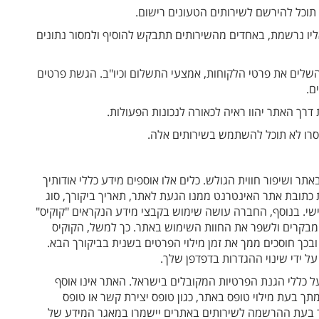
וכל להירשם לשירותים הטעונים רישום.
יו נרשמת, באחדים מהשירותים תתבקש להוסיף ולמסור נתונים
שלים את פרטי הלקוחות, אמצעי התשלום וכיו"ב. הגשת פרטים
ם.
ך האתר יהוו ראיה לכאורה לנכונות הפעולות.
וסרו לא תוכל להשתמש בשירותים אלה.
ר ושיפור חווית הגולש. כלים אלו אוספים מידע כללי אודותיך
ת כתובת אתר האינטרנט ממנו הגעת לאתר, תאריך ביקורך, סוג
אישי. בנוסף, החברה עושה שימוש בקבצי מידע הנקראים "קוקיס"
פות המבקרים ולשפר את החוות השימוש באתר. כך למשל, הקוקיס
ך חוסכים ממך את זמן מילוי הפרטים בשנית בביקורך הבא.
על ידי שינוי ההגדרות בדפדפן שלך.
ל כללי הגנת הפרטיות המקובלים בישראל. האתר אינו אוסף
תך בעת מילוי טופס באתר, כגון טופס יצירת קשר או טופס
ר בעת ההרשמה לשירותים באתרים יישמרו במאגר המידע של