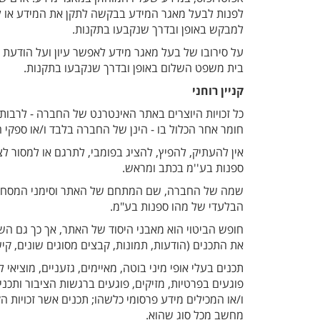
לפנות לבעל מאגר המידע בבקשה לתקן את המידע או למ
למבקש באופן ובדרך שנקבעו בתקנות.
על סירובו של בעל מאגר מידע לאפשר עיון ועל הודעת 
בית משפט השלום באופן ובדרך שנקבעו בתקנות.
קניין רוחני
כל זכויות היוצרים באתר האינטרנט של החברה - לרבות ב
חומר אחר הכלול בו - הינן של החברה בלבד ו/או ספקי הת
אין להעתיק, להפיץ, להציג בפומבי, לתרגם או למסור
ספנות בע''מ בכתב ומראש.
שמה של החברה, שם המתחם של האתר וסימני המסחר (
הבלעדי של מהו ספנות בע"מ.
חופש הביטוי הוא מאבני היסוד של האתר, אך כך גם הש
את התכנים (הודעות, תמונות, קבצים מסוגים שונים, קי
תכנים בעלי אופי מיני בוטה, מאיימים, גזעניים, מוציאי 
פוגעים בפרטיות, מזיקים, פוגעים ברגשות הציבור ותכנ
ו/או המכילים מידע פרסומי כלשהו; תכנים אשר זכויות הקנ
מחשב מכל סוג שהוא.