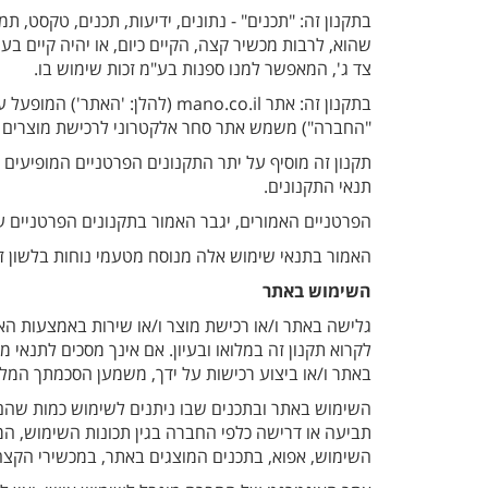
בתקנון זה: "תכנים" - נתונים, ידיעות, תכנים, טקסט, תמ
שהוא, לרבות מכשיר קצה, הקיים כיום, או יהיה קיים בע
צד ג', המאפשר למנו ספנות בע"מ זכות שימוש בו.
בתקנון זה: אתר mano.co.il (להלן
"החברה") משמש אתר סחר אלקטרוני לרכישת מוצרים ו/א
תקנון זה מוסיף על יתר התקנונים הפרטניים המופיעים 
תנאי התקנונים.
הפרטניים האמורים, יגבר האמור בתקנונים הפרטניים על
האמור בתנאי שימוש אלה מנוסח מטעמי נוחות בלשון זכ
השימוש באתר
גלישה באתר ו/או רכישת מוצר ו/או שירות באמצעות האת
לקרוא תקנון זה במלואו ובעיון. אם אינך מסכים לתנאי
באתר ו/או ביצוע רכישות על ידך, משמען הסכמתך המלא
תביעה או דרישה כלפי החברה בגין תכונות השימוש, ה
השימוש, אפוא, בתכנים המוצגים באתר, במכשירי הקצה