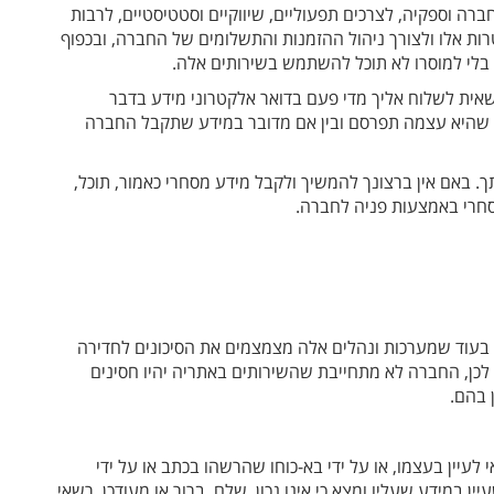
 וספקיה, לצרכים תפעוליים, שיווקיים וסטטיסטיים, לרבות
רות אלו ולצורך ניהול ההזמנות והתשלומים של החברה, ובכפוף
ם בלי למוסרו לא תוכל להשתמש בשירותים אלה.
ית לשלוח אליך מדי פעם בדואר אלקטרוני מידע בדבר
מידע שהיא עצמה תפרסם ובין אם מדובר במידע שתקבל החברה
 באם אין ברצונך להמשיך ולקבל מידע מסחרי כאמור, תוכל,
חרי באמצעות פניה לחברה.
עוד שמערכות ונהלים אלה מצמצמים את הסיכונים לחדירה
לכן, החברה לא מתחייבת שהשירותים באתריה יהיו חסינים
 בהם.
טיות, התשמ"א-1981, כל אדם זכאי לעיין בעצמו, או על ידי בא-כוחו שהרשהו בכתב או על ידי
ן במידע שעליו ומצא כי אינו נכון, שלם, ברור או מעודכן, רשאי