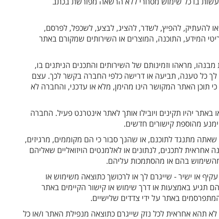
לעשות בו כל שימוש מסחרי ללא הרשאה מפורשת בכתב
ו להעתיק, להפיץ, לשדר, להציג, לבצע, לשכפל, לפרסם,
פריטי המידע, התוכנה, המוצרים או השירותים שמקורם באתר
נהו, מראהו וזמינותם של השירותים והתכנים הניתנים בו,
א לך כל טענה, תביעה או דרישה כלפי החברה בקשר לכך. עצם
 תוכן האתר המקושר הינו מהימן, מלא או עדכני, והחברה לא
 באתר יהיו תקינים ויובילו אותך לאתר אינטרנט פעיל. החברה
ימנע מהוספת קישורים חדשים.
שאתה מתנגד לתוכנם, או שהנך סבור כי הם מקוממים, מרגיזים,
נה אחראית לתכנים, לנתונים או לאלמנטים הויזואליים שאליהם
 מהשימוש בהם או מהסתמכות עליהם.
עקיף או ישיר - שייגרם לך או לרכושך כתוצאה משימוש או
 תגיע באמצעות או דרך שימוש או קישור הקיימים באתר
המתפרסמים באתר על ידי צדדים שלישיים.
א תהא אחראית לכל נזק שייגרם כתוצאה מנפילת האתר ו/או כל