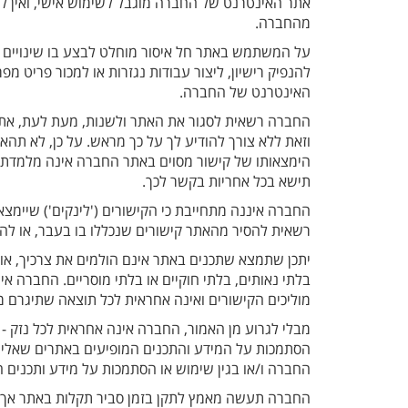
אתר האינטרנט של החברה מוגבל לשימוש אישי, ואין 
מהחברה.
על המשתמש באתר חל איסור מוחלט לבצע בו שינויים א
להנפיק רישיון, ליצור עבודות נגזרות או למכור פריט מ
האינטרנט של החברה.
החברה רשאית לסגור את האתר ולשנות, מעת לעת, את מב
וזאת ללא צורך להודיע לך על כך מראש. על כן, לא תה
הימצאותו של קישור מסוים באתר החברה אינה מלמדת כי
תישא בכל אחריות בקשר לכך.
החברה איננה מתחייבת כי הקישורים ('לינקים') שיימצאו
רשאית להסיר מהאתר קישורים שנכללו בו בעבר, או לה
יתכן שתמצא שתכנים באתר אינם הולמים את צרכיך, או 
בלתי נאותים, בלתי חוקיים או בלתי מוסריים. החברה אי
מוליכים הקישורים ואינה אחראית לכל תוצאה שתיגרם
מבלי לגרוע מן האמור, החברה אינה אחראית לכל נזק - 
הסתמכות על המידע והתכנים המופיעים באתרים שאליהם
החברה ו/או בגין שימוש או הסתמכות על מידע ותכנים 
החברה תעשה מאמץ לתקן בזמן סביר תקלות באתר אך ל