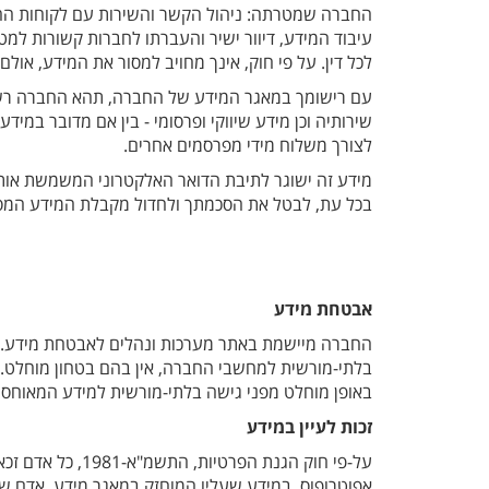
החברה שמטרתה: ניהול הקשר והשירות עם לקוחות החברה
עיבוד המידע, דיוור ישיר והעברתו לחברות קשורות למט
לכל דין. על פי חוק, אינך מחויב למסור את המידע, אול
עם רישומך במאגר המידע של החברה, תהא החברה רשא
שירותיה וכן מידע שיווקי ופרסומי - בין אם מדובר ב
לצורך משלוח מידי מפרסמים אחרים.
מידע זה ישוגר לתיבת הדואר האלקטרוני המשמשת אותך.
בכל עת, לבטל את הסכמתך ולחדול מקבלת המידע המס
אבטחת מידע
החברה מיישמת באתר מערכות ונהלים לאבטחת מידע. ב
בלתי-מורשית למחשבי החברה, אין בהם בטחון מוחלט. 
באופן מוחלט מפני גישה בלתי-מורשית למידע המאוחסן
זכות לעיין במידע
על-פי חוק הגנת הפר
אפוטרופוס, במידע שעליו המוחזק במאגר מידע. אדם שעיי