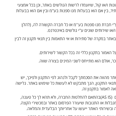
ונות ו/או קול, שיועמדו לרשות הגולשים באתר, וכן בכל אמצעי
תיד, בין אם הוא בבעלות מנו ספנות בע"מ ובין אם הוא בבעלות
: 'האתר') המופעל ע"י חברת מנו ספנות בע''מ או כל חברה הקשורה לה, (להלן:
ו שירותים שונים ע"י גולשים באינטרנט.
באתר במקרה של סתירות או אי התאמות בין תנאי תקנון זה לבין
 האמור בתקנון כללי זה בכל הקשור לשירותים.
ר, אולם הוא מתייחס לשני המינים בצורה שווה.
ר מהווה את הסכמתך לקבל ולנהוג לפי התקנון ולפיכך, יש
 מתנאי התקנון, הנך מתבקש לא לעשות כל שימוש באתר. גלישה
ה לאמור בתקנון זה.
השימוש באתר ובתכנים שבו ניתנים לשימוש כמות שהם (AS IS)בהתאם להחלטות החברה, ולא תהא לך כל טענה,
מגבלות או התגובות שיעורר הפרסום באתר ובמכשירי הקצה.
 ובשירותי האתר ייעשו על אחריותך הבלעדית והמלאה.