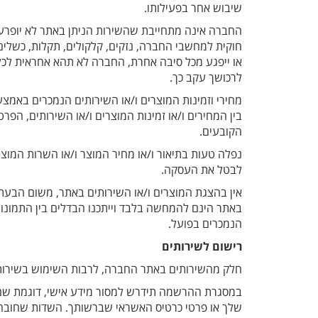
שיבוש אחר בפעילותו.
החברה אינה מתחייבת שהשירות הניתן באתר לא יופרע, י
חוקית למחשבי החברה, נזקים, קלקולים, תקלות, כשלים
או ייפגע מכל סיבה אחרת, החברה לא תהא אחראית לכל נז
לרכושך עקב כך.
מחירי וזמינות המוצרים ו/או השירותים הנמכרים באמ
בין המחירים ו/או זמינות המוצרים ו/או השירותים, ה
הקובעים.
נפלה טעות בתיאור ו/או מחיר המוצר ו/או השרות המוצ
לבטל את העסקה.
אין בהצגת המוצרים ו/או השירותים באתר, משום הבעת 
באתר הינם להמחשה בלבד וייתכנו הבדלים בין התמונות ה
הנמכרים בפועל.
רישום לשירותים
חלק מהשירותים באתר החברה, לרבות השימוש בשירות
במסגרת ההרשמה תידרש למסור מידע אישי, דוגמת שם, 
שלך או פרטי כרטיס האשראי שברשותך. השדות שחובה 