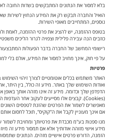
בלא למסור את הנתונים המתבקשים בשדות החובה לא ת
הואיל והחברה תבקש רק את המידע הנחוץ לשירות שאל
נוספים, המתחייבים מאופי השירות.
בטופס ההזמנה, יש להציג את פרטי ההזמנה, לאמת ולה
כוזבים הנה עבירה פלילית וצפויה לגרור הליכים משפטיי
רישומי המחשב של החברה בדבר הפעולות המתבצעות דר
על פי חוק, אינך מחויב למסור את המידע, אולם בלי למ
פרטיות
האתר משתמש בכלים אוטומטיים לצורך זיהוי השימוש באת
ואודות השימוש שלך באתר. מידע זה כולל, בין היתר, א
הדפדפן שלך וכדומה. מידע זה אינו מזהה אותך באופן 
(Cookies). קבצים אלו מסייעים לעקוב אחר העד
מאפשרים לשמור את הפרטים שהזנת לטפסים השונים ובכ
אם אינך מעוניין לקבל את ה"קוקיס", תוכל לחסום אותם 
מנו ספנות בע"מ מכבדת את פרטיותך ומחויבת לשמור ע
מידע אישי מזוהה אודותיך אלא אם תמסור מידע זה מיוזמ
הזמנה, הדורש פרטים אישיים מזהים. הנתונים שתמסו