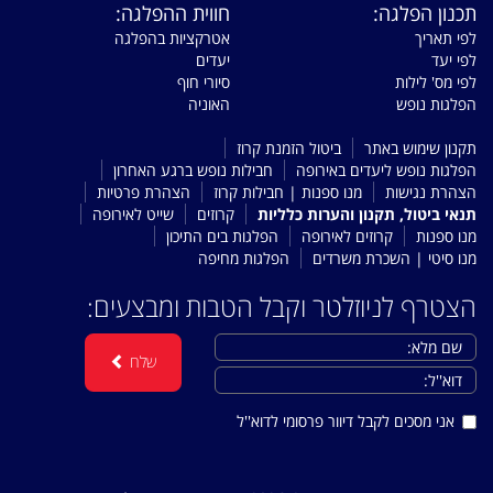
תכנון הפלגה:
חווית ההפלגה:
לפי תאריך
אטרקציות בהפלגה
לפי יעד
יעדים
לפי מס' לילות
סיורי חוף
הפלגות נופש
האוניה
תקנון שימוש באתר
ביטול הזמנת קרוז
הפלגות נופש ליעדים באירופה
חבילות נופש ברגע האחרון
הצהרת נגישות
מנו ספנות | חבילות קרוז
הצהרת פרטיות
תנאי ביטול, תקנון והערות כלליות
קרוזים
שייט לאירופה
מנו ספנות
קרוזים לאירופה
הפלגות בים התיכון
מנו סיטי | השכרת משרדים
הפלגות מחיפה
הצטרף לניוזלטר וקבל הטבות ומבצעים:
שלח
אני מסכים לקבל דיוור פרסומי לדוא''ל