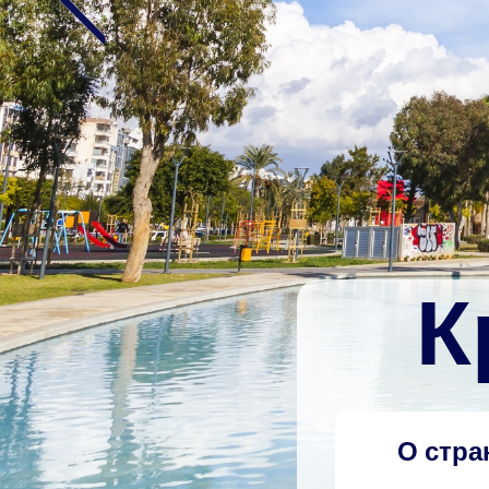
К
О стра