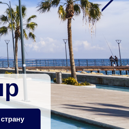
пр
 страну