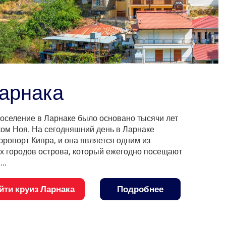
Ларнака
 поселение в Ларнаке было основано тысячи лет
ком Ноя. На сегодняшний день в Ларнаке
эропорт Кипра, и она является одним из
х городов острова, который ежегодно посещают
..
йти круиз Ларнака
Подробнее