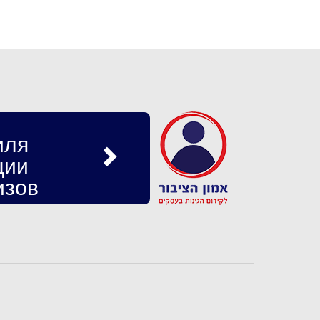
иля
ции
изов