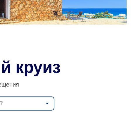
й круиз
сещения
?