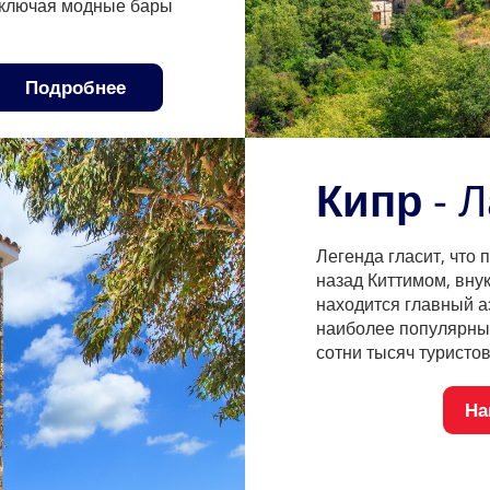
включая модные бары
Подробнее
Кипр
- 
Легенда гласит, что
назад Киттимом, вну
находится главный а
наиболее популярны
сотни тысяч туристов.
На