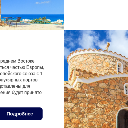
 Среднем Востоке
аться частью Европы,
опейского союза с 1
опулярных портов
дставлены для
ения будет принято
Подробнее