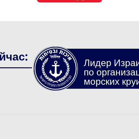
йчас:
Лидер Изра
по организа
морских кру