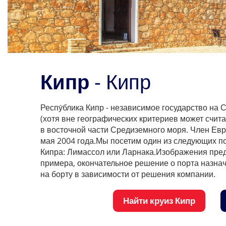
Кипр
- Кипр
Респу́блика Кипр - независимое государство на
(хотя вне географических критериев может счит
в восточной части Средиземного моря. Член Евр
мая 2004 года.Мы посетим один из следующих п
Кипра: Лимассол или Ларнака.Изображения пре
примера, окончательное решение о порта назнач
на борту в зависимости от решения компании.
Найти круиз Кипр