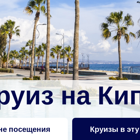
руиз на Ки
не посещения
Круизы в эту