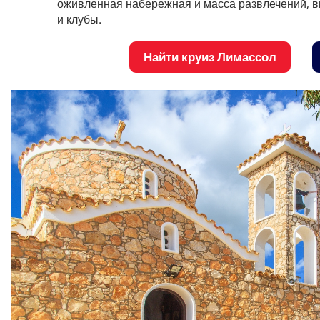
оживленная набережная и масса развлечений, 
и клубы.
Найти круиз Лимассол