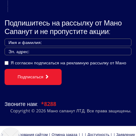
Подпишитесь на рассылку от Мано
Сапанут и не пропустите акции:
Я согласен подписаться на рекламную рассылку от Мано
Подписаться
Звоните нам:
*8288
Copyright © 2026 Мано сапанут ЛТД. Все права защищены.
Устав пользования сайтом
|
Oтмена заказа
|
|
|
Доступность
|
|
Заявление