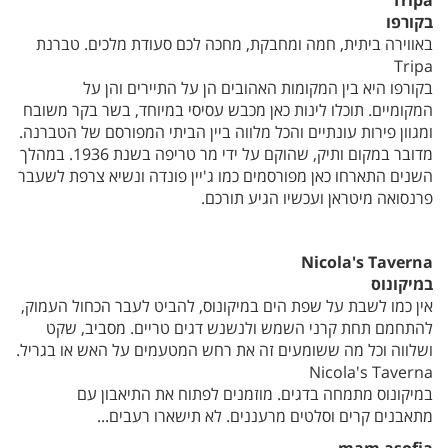
Tripa
בקורפו
באווירה ביתית, חמה ומחבקת, מחכה לכם סעודת מלכים. טברנת
Tripa
בקורפו היא בין המקומות האהובים הן על התיירים והן על
המקומיים. תוכלו לינות כאן מכבש עסיסי במיוחד, בשר בקר משובח
ומגוון פירות עונתיים והכל מלווה ביין הביתי המפורסם של הטברנה.
מדובר במקום ותיק, שהוקם על ידי מר טריפה בשנת 1936. במהלך
השנים התארחו כאן מפורסמים כמו ג'יין פונדה ונשיא צרפת לשעבר
פרנסואה מיטראן ועכשיו הגיע תורכם.
Nicola's Taverna
במיקונוס
אין כמו לשבת על שפת הים במיקונוס, להביט לעבר הכחול העמוק,
להתחמם תחת קרני השמש ולנשנש דגים טריים. מסביב, שקט
ושלווה וכל מה ששומעים זה את רחש המטעמים על האש או בגריל.
Nicola's Taverna
במיקונוס מתמחה בדגים. מוזמנים לפתוח את התיאבון עם
מתאבנים קרים וסלטים מרעננים. לא תישארו רעבים...