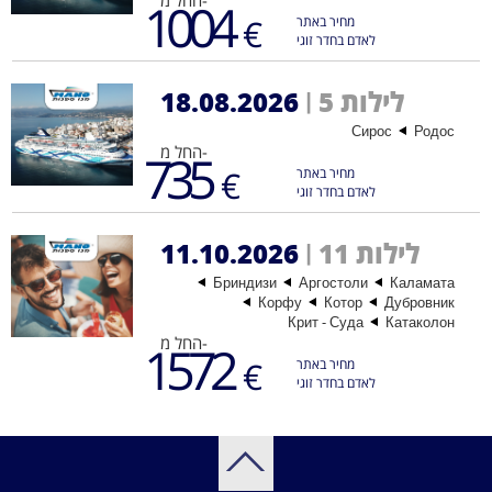
החל מ-
1004
€
מחיר באתר
לאדם בחדר זוגי
5 לילות
18.08.2026
|
Сирос
Родос
החל מ-
735
€
מחיר באתר
לאדם בחדר זוגי
11 לילות
11.10.2026
|
Бриндизи
Аргостоли
Каламата
Корфу
Котор
Дубровник
Крит - Суда
Катаколон
החל מ-
1572
€
מחיר באתר
לאדם בחדר זוגי