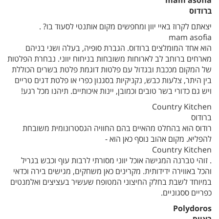
mam asofia
ברודוס
יצאתם לקרוז באיי יוון ומחפשים מקום אותנטי לסעוד בו? .
mam asofia
הוא אחד המומלצים ברודוס. הגברת סופיה, בעלה ושני בניהם
מארחים ברוחב לב לארוחות משובחות בניחוח יווני. נבחרת הפלטות
של המקום מככבת ובגדול עם פלטות דוגמת פלטת בשרים הכוללת
בין היתר, צלעות כבש, נקניקיות בסגנון כפרי או פלטת דגים טריים
ויש גם כדורי בשר טובים וכמובן, יינות איכותיים. תיהנו מכל רגע!
Country Kitchen
ברודוס
רודוס הוא בהחלט מהאיים בהם החוויה הגסטרונומית משובחת
להפליא. מקום אהוב נוסף כאן הוא -
Country Kitchen
. זוהי טברנה המגישה אוכל יווני מסורתי לרבות עוף וכבש בגריל
והכל באווירה ידידותית. מקרינים כאן משחקים, מגישים בירה וכדאי
במיוחד לשבת בחלק החיצוני המטופח שעשיר בעציצים ואלמנטים
כפריים ססגוניים.
Polydoros