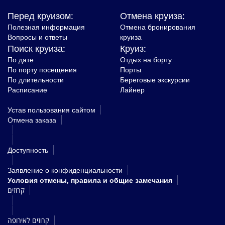
Перед круизом:
Отмена круиза:
Полезная информация
Отмена бронирования
Вопросы и ответы
круиза
Поиск круиза:
Круиз:
По дате
Отдых на борту
По порту посещения
Порты
По длительности
Береговые экскурсии
Расписание
Лайнер
Устав пользования сайтом
Oтмена заказа
Доступность
Заявление о конфиденциальности
Условия отмены, правила и общие замечания
קרוזים
קרוזים לאירופה