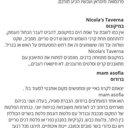
פרנסואה מיטראן ועכשיו הגיע תורכם.
Nicola's Taverna
במיקונוס
אין כמו לשבת על שפת הים במיקונוס, להביט לעבר הכחול העמוק,
להתחמם תחת קרני השמש ולנשנש דגים טריים. מסביב, שקט
ושלווה וכל מה ששומעים זה את רחש המטעמים על האש או בגריל.
Nicola's Taverna
במיקונוס מתמחה בדגים. מוזמנים לפתוח את התיאבון עם
מתאבנים קרים וסלטים מרעננים. לא תישארו רעבים...
mam asofia
ברודוס
יצאתם לקרוז באיי יוון ומחפשים מקום אותנטי לסעוד בו? .
mam asofia
הוא אחד המומלצים ברודוס. הגברת סופיה, בעלה ושני בניהם
מארחים ברוחב לב לארוחות משובחות בניחוח יווני. נבחרת הפלטות
של המקום מככבת ובגדול עם פלטות דוגמת פלטת בשרים הכוללת
בין היתר, צלעות כבש, נקניקיות בסגנון כפרי או פלטת דגים טריים
ויש גם כדורי בשר טובים וכמובן, יינות איכותיים. תיהנו מכל רגע!