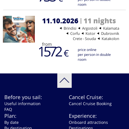
room
11.10.2026
11 nights
|
Brindisi
Argostoli
Kalamata
Corfu
Kotor
Dubrovnik
Crete - Souda
Katakolon
from
1572
€
price online
per person in double
room
Before you sail:
Cancel Cruise:
Useful information
Cancel Cruise Booking
FAQ
Plan:
Experience:
By date
Onboard attractions
By destination
Destinations