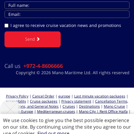
I agree to receive cruise vacation news and promotions
Send
Call us
+972-4-8606666
Copyright © 2026 Mano Maritime Ltd. All rights reserved
Privacy Policy
|
Cancel Order
|
europe
|
Last minute vacation packages
|
Accessibility
|
Cruise packages
|
Privacy statement
|
Cancellation Terms,
Regulations, and General Notes
|
Cruises
|
Destinations
|
Mano Cruise
|
Cruises to Europe
|
Mediterranean cruises
|
Mano City | Rent Office Haifa
|
Cruises from Haifa
We use cookies to give you the best possible experience
on our site. By continuing using the site you agree to our
use of cookies.
Find out more
All rights reserved for Mano Maritime LTD 2026 ©