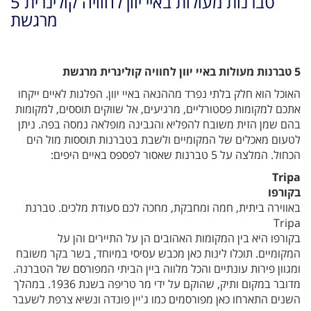
5 טברנות מעולות באיי יוון לחוויה קולינרית
מרגשת
5 טברנות מעולות באיי יוון לחוויה קולינרית מרגשת
האוכל הוא חלק בלתי נפרד מההנאה באיי יוון. הפלגות לאיים ייקחו
אתכם למקומות פסטורליים, מרגיעים, אל שווקים תוססים, למקומות
בהם שמן הזית משובח להפליא והגבינה מופלאה נמסה בפה. ניתן
לטעום מאכלים של המקומיים ולשבת בטברנות תוססות מול הים
הכחול. המלצה על 5 טברנות שאסור לפספס באיים היפים:
Tripa
בקורפו
באווירה ביתית, חמה ומחבקת, מחכה לכם סעודת מלכים. טברנת
Tripa
בקורפו היא בין המקומות האהובים הן על התיירים והן על
המקומיים. תוכלו לינות כאן מכבש עסיסי במיוחד, בשר בקר משובח
ומגוון פירות עונתיים והכל מלווה ביין הביתי המפורסם של הטברנה.
מדובר במקום ותיק, שהוקם על ידי מר טריפה בשנת 1936. במהלך
השנים התארחו כאן מפורסמים כמו ג'יין פונדה ונשיא צרפת לשעבר