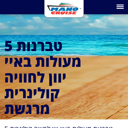
Toggle na
5 טברנות
מעולות באיי
יוון לחוויה
קולינרית
מרגשת