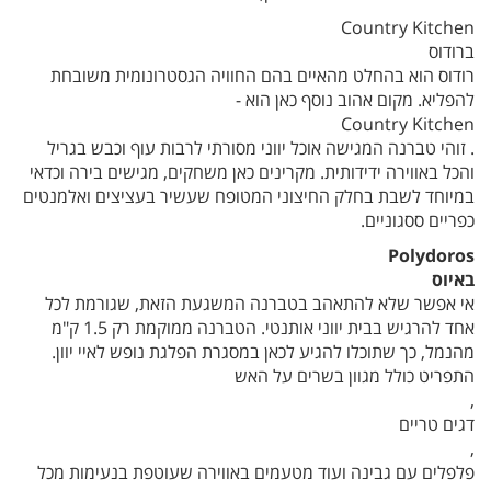
Country Kitchen
ברודוס
רודוס הוא בהחלט מהאיים בהם החוויה הגסטרונומית משובחת
להפליא. מקום אהוב נוסף כאן הוא -
Country Kitchen
. זוהי טברנה המגישה אוכל יווני מסורתי לרבות עוף וכבש בגריל
והכל באווירה ידידותית. מקרינים כאן משחקים, מגישים בירה וכדאי
במיוחד לשבת בחלק החיצוני המטופח שעשיר בעציצים ואלמנטים
כפריים ססגוניים.
Polydoros
באיוס
אי אפשר שלא להתאהב בטברנה המשגעת הזאת, שגורמת לכל
אחד להרגיש בבית יווני אותנטי. הטברנה ממוקמת רק 1.5 ק"מ
מהנמל, כך שתוכלו להגיע לכאן במסגרת הפלגת נופש לאיי יוון.
התפריט כולל מגוון בשרים על האש
,
דגים טריים
,
פלפלים עם גבינה ועוד מטעמים באווירה שעוטפת בנעימות מכל