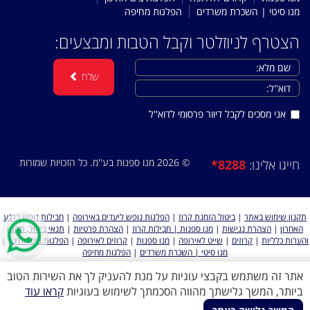
מנו סיטי | השכרת משרדים
הפלגות מחיפה
הצטרף לניוזלטר וקבל הטבות ומבצעים:
שלח
אני מסכים לקבל דיוור פרסומי לדוא''ל
© 2026 מנו ספנות בע''מ. כל הזכויות שמורות
*8288
חייגו אלינו:
תקנון שימוש באתר
|
ביטול הזמנת קרוז
|
הפלגות נופש ליעדים באירופה
|
חבילות נופש ברגע
האחרון
|
הצהרת נגישות
|
מנו ספנות | חבילות קרוז
|
הצהרת פרטיות
|
תנאי ביטול, תקנון
והערות כלליות
|
קרוזים
|
שייט לאירופה
|
מנו ספנות
|
קרוזים לאירופה
|
הפלגות בים התיכון
|
מנו סיטי | השכרת משרדים
|
הפלגות מחיפה
אתר זה משתמש בקבצי עוגיות על מנת להעניק לך את השירות הטוב
ביותר, המשך גלישתך מהווה הסכמתך לשימוש בעוגיות
קראו עוד
כל הזכויות שמורות למנו ספנות 2026 ©