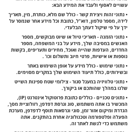
עשויים לאסוף ולעבד את המידע הבא:
• נתוני זהות ויצירת קשר - כולל שם מלא, כותרת, מין, תאריך
לידה, מספר טלפון, דוא"ל, כתובת וכל מידע אחר שנמסר על
ידך על פי שיקול דעתך הבלעדי.
• נתוני הזמנה - תאריכי טיול או שיוט מבוקשים, מספר
האנשים במסיבה שלך, מידע על בני המשפחה, מספר
החדרים, העדפות שהייה ואוכל, מחירים ותעריפים, בקשות
נוספות או אישיות, פרטי חיוב ותשלום וכו' .
• נתוני שימוש - כולל מידע על אופן השימוש באתר
ובשירותים, כולל תיעוד השימוש שלך במקרים מסוימים.
• נתוני טלוויזיה במעגל סגור - צילומי שטח ספינות השייט
שלנו במהלך שהותכם או ביקורך.
• נתונים טכניים - כוללים כתובת פרוטוקול אינטרנט (IP),
המכשיר בו אתה משתמש, סוג וגרסת דפדפן, רזולוציית מסך,
הגדרת ומיקום אזור זמן, סוגי וגרסאות תוסף לדפדפן, מערכת
הפעלה ופלטפורמה וטכנולוגיה אחרת בהתקנים. אתה
משתמש כדי לגשת לאתר זה.