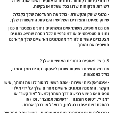
• נתוני פניות לקוחות - נתונים הנאספים כאשר אתה פונה
לשירות הלקוחות שלנו בכל שאלה או בקשה.
• נתוני שיווק ותקשורת - כולל את ההעדפות שלך בקבלת
שיווק מאיתנו ומצדדינו השלישי והעדפות התקשורת שלך.
אנו גם אוספים, משתמשים ומשתפים נתונים מצטברים כגון
נתונים סטטיסטיים או דמוגרפיים לכל מטרה שהיא. נתונים
מצטברים עשויים להיגזר מהנתונים האישיים שלך אך אינם
חושפים את זהותך.
5. כיצד נאספים הנתונים האישיים שלך?
אנו משתמשים בשיטות שונות לאיסוף נתונים ממך וממנו,
כולל באמצעות:
• אינטראקציות ישירות - אתה רשאי למסור לנו את זהותך, איש
הקשר, ההזמנה ונתונים אישיים אחרים שלך על ידי מילוי
טפסים או ביצוע רכישה דרך האתר (למשל "צור קשר" או
"מנוי", "טופס הזמנה", "רשימת תפוצה", וכו') או
בהתכתבויות איתנו בטלפון, בדוא"ל או בדרך אחרת.
• טכנולוגיות או אינטראקציות אוטומטיות - כאשר אתה מתקשר