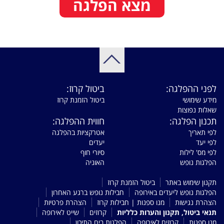
מצא הפלגה
לפני ההפלגה:
ביטול קרוז:
מידע שימושי
ביטול הזמנת קרוז
שאלות נפוצות
תכנון הפלגה:
חווית ההפלגה:
לפי תאריך
אטרקציות בהפלגה
לפי יעד
יעדים
לפי מס' לילות
סיורי חוף
הפלגות נופש
האוניה
תקנון שימוש באתר
ביטול הזמנת קרוז
הפלגות נופש ליעדים באירופה
חבילות נופש ברגע האחרון
הצהרת נגישות
מנו ספנות | חבילות קרוז
הצהרת פרטיות
תנאי ביטול, תקנון והערות כלליות
קרוזים
שייט לאירופה
מנו ספנות
קרוזים לאירופה
הפלגות בים התיכון