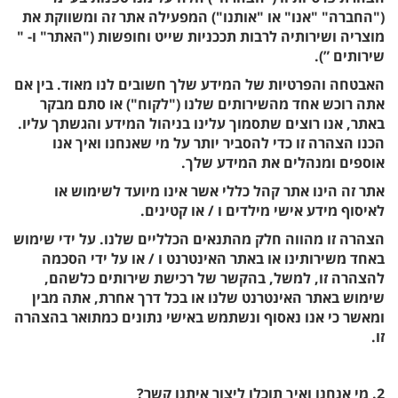
("החברה" "אנו" או "אותנו") המפעילה אתר זה ומשווקת את
מוצריה ושירותיה לרבות תככניות שייט וחופשות ("האתר" ו- "
שירותים ”).
האבטחה והפרטיות של המידע שלך חשובים לנו מאוד. בין אם
אתה רוכש אחד מהשירותים שלנו ("לקוח") או סתם מבקר
באתר, אנו רוצים שתסמוך עלינו בניהול המידע והגשתך עליו.
הכנו הצהרה זו כדי להסביר יותר על מי שאנחנו ואיך אנו
אוספים ומנהלים את המידע שלך.
אתר זה הינו אתר קהל כללי אשר אינו מיועד לשימוש או
לאיסוף מידע אישי מילדים ו / או קטינים.
הצהרה זו מהווה חלק מהתנאים הכלליים שלנו. על ידי שימוש
באחד משירותינו או באתר האינטרנט ו / או על ידי הסכמה
להצהרה זו, למשל, בהקשר של רכישת שירותים כלשהם,
שימוש באתר האינטרנט שלנו או בכל דרך אחרת, אתה מבין
ומאשר כי אנו נאסוף ונשתמש באישי נתונים כמתואר בהצהרה
זו.
2. מי אנחנו ואיך תוכלו ליצור איתנו קשר?