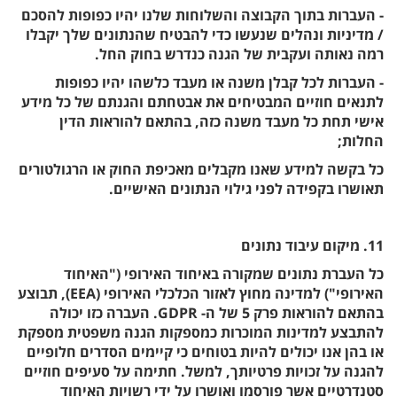
- העברות בתוך הקבוצה והשלוחות שלנו יהיו כפופות להסכם
/ מדיניות ונהלים שנעשו כדי להבטיח שהנתונים שלך יקבלו
רמה נאותה ועקבית של הגנה כנדרש בחוק החל.
- העברות לכל קבלן משנה או מעבד כלשהו יהיו כפופות
לתנאים חוזיים המבטיחים את אבטחתם והגנתם של כל מידע
אישי תחת כל מעבד משנה כזה, בהתאם להוראות הדין
החלות;
כל בקשה למידע שאנו מקבלים מאכיפת החוק או הרגולטורים
תאושרו בקפידה לפני גילוי הנתונים האישיים.
11. מיקום עיבוד נתונים
כל העברת נתונים שמקורה באיחוד האירופי ("האיחוד
האירופי") למדינה מחוץ לאזור הכלכלי האירופי (EEA), תבוצע
בהתאם להוראות פרק 5 של ה- GDPR. העברה כזו יכולה
להתבצע למדינות המוכרות כמספקות הגנה משפטית מספקת
או בהן אנו יכולים להיות בטוחים כי קיימים הסדרים חלופיים
להגנה על זכויות פרטיותך, למשל. חתימה על סעיפים חוזיים
סטנדרטיים אשר פורסמו ואושרו על ידי רשויות האיחוד