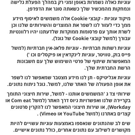
עוגיות כאלה נשמרות באופן זמני רק במהלך הפעלת גלישה
ונמחקות מהמכשיר שלך כשאתה סוגר את הדפדפן.
מיקוד עוגיות - קובצי Cookie אלה משמשים לאיסוף מידע
ממך כדי לעזור לנו לשפר את המוצרים והשירותים שלנו וכן
לשרת אותך עם פרסומות ממוקדות שלדעתנו יהיו רלוונטיות
עבורך (למשל קובצי Cookie של גוגל).
עוגיות רשתות חברתיות - עוגיות פלאג-אין חברתיות (למשל
פייס בוק, טוויטר, עוגיות לינקדאין או פיקסלים וכו ')
המאפשרות שיתוף של פרטי השימוש שלך עם חשבונות
הרשת החברתית שלך.
עוגיות אנליטיקס - תן לנו מידע מצטבר שמאפשר לנו לשפר
את אופן הפעולה של האתר שלנו, למשל. גוגל ניתוח נתונים.
שירותי צד ג 'המשמשים אותנו - למשל, שירות חיצוני התומך
בקריירה שלנו ואפשרויות גיוס דרך האתר (למשל Com eat או
Workday), או שירות חיצוני המאפשר לנו להקרין סרטונים
קצרים באתרנו (למשל YouTube או Vimeo) .
שים לב שהנתונים שנאספו באמצעות עוגיות עשויים להיות
מקושרים לשילוב עם נתונים אחרים, כולל נתונים אישיים.