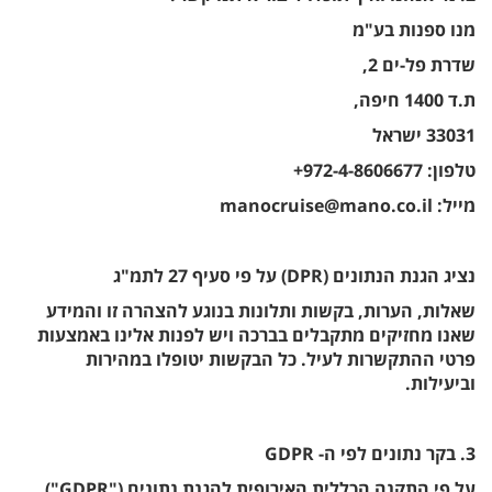
מנו ספנות בע"מ
שדרת פל-ים 2,
ת.ד 1400 חיפה,
33031 ישראל
טלפון: 972-4-8606677+
מייל: manocruise@mano.co.il
נציג הגנת הנתונים (DPR) על פי סעיף 27 לתמ"ג
שאלות, הערות, בקשות ותלונות בנוגע להצהרה זו והמידע
שאנו מחזיקים מתקבלים בברכה ויש לפנות אלינו באמצעות
פרטי ההתקשרות לעיל. כל הבקשות יטופלו במהירות
וביעילות.
3. בקר נתונים לפי ה- GDPR
על פי התקנה הכללית האירופית להגנת נתונים ("GDPR"),