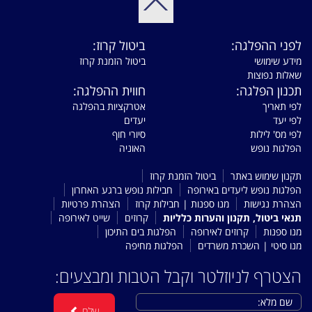
לפני ההפלגה:
ביטול קרוז:
מידע שימושי
ביטול הזמנת קרוז
שאלות נפוצות
תכנון הפלגה:
חווית ההפלגה:
לפי תאריך
אטרקציות בהפלגה
לפי יעד
יעדים
לפי מס' לילות
סיורי חוף
הפלגות נופש
האוניה
תקנון שימוש באתר
ביטול הזמנת קרוז
הפלגות נופש ליעדים באירופה
חבילות נופש ברגע האחרון
הצהרת נגישות
מנו ספנות | חבילות קרוז
הצהרת פרטיות
תנאי ביטול, תקנון והערות כלליות
קרוזים
שייט לאירופה
מנו ספנות
קרוזים לאירופה
הפלגות בים התיכון
מנו סיטי | השכרת משרדים
הפלגות מחיפה
הצטרף לניוזלטר וקבל הטבות ומבצעים:
שלח