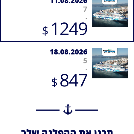
11.08.2026
7
-
1249
$
18.08.2026
5
-
847
$
תכנן את ההפלגה שלך