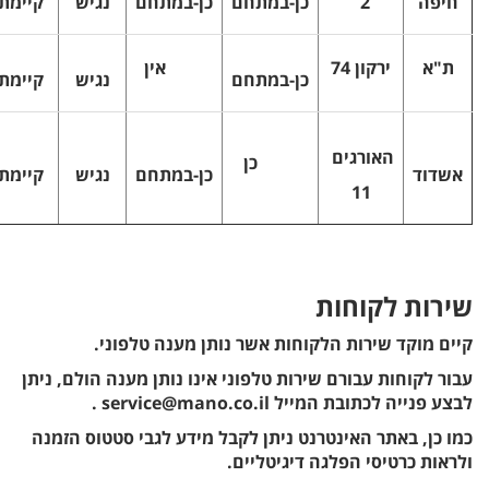
חיפה
2
כן-במתחם
כן-במתחם
נגיש
קיימת
ת"א
ירקון 74
אין
כן-במתחם
נגיש
קיימת
האורגים
כן
אשדוד
כן-במתחם
נגיש
קיימת
11
שירות לקוחות
קיים מוקד שירות הלקוחות אשר נותן מענה טלפוני.
עבור לקוחות עבורם שירות טלפוני אינו נותן מענה הולם, ניתן
לבצע פנייה לכתובת המייל service@mano.co.il .
כמו כן, באתר האינטרנט ניתן לקבל מידע לגבי סטטוס הזמנה
ולראות כרטיסי הפלגה דיגיטליים.