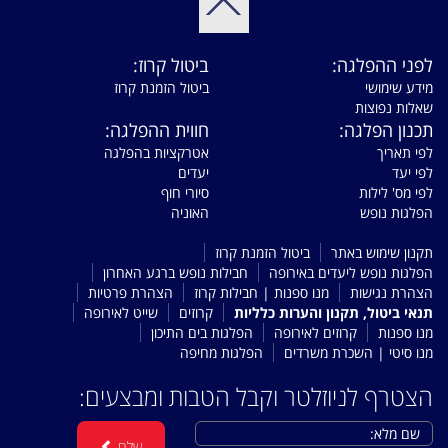
לפני ההפלגה:
ביטול קרוז:
מידע שימושי
ביטול הזמנת קרוז
שאלות נפוצות
תכנון הפלגה:
חווית ההפלגה:
לפי תאריך
אטרקציות בהפלגה
לפי יעד
יעדים
לפי מס' לילות
סיורי חוף
הפלגות נופש
האוניה
תקנון שימוש באתר
ביטול הזמנת קרוז
הפלגות נופש ליעדים באירופה
חבילות נופש ברגע האחרון
הצהרת נגישות
מנו ספנות | חבילות קרוז
הצהרת פרטיות
תנאי ביטול, תקנון והערות כלליות
קרוזים
שייט לאירופה
מנו ספנות
קרוזים לאירופה
הפלגות בים התיכון
מנו סיטי | השכרת משרדים
הפלגות מחיפה
הצטרף לניוזלטר וקבל הטבות ומבצעים:
שלח