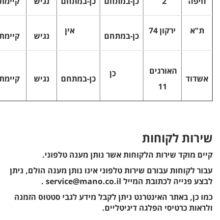
חיפה
2
כן-במתחם
כן-במתחם
נגיש
קיימת
ת"א
ירקון 74
אין
כן-במתחם
נגיש
קיימת
האורגים
כן
אשדוד
כן-במתחם
נגיש
קיימת
11
שירות לקוחות
קיים מוקד שירות הלקוחות אשר נותן מענה טלפוני.
עבור לקוחות עבורם שירות טלפוני אינו נותן מענה הולם, ניתן
לבצע פנייה לכתובת המייל service@mano.co.il .
כמו כן, באתר האינטרנט ניתן לקבל מידע לגבי סטטוס הזמנה
ולראות כרטיסי הפלגה דיגיטליים.