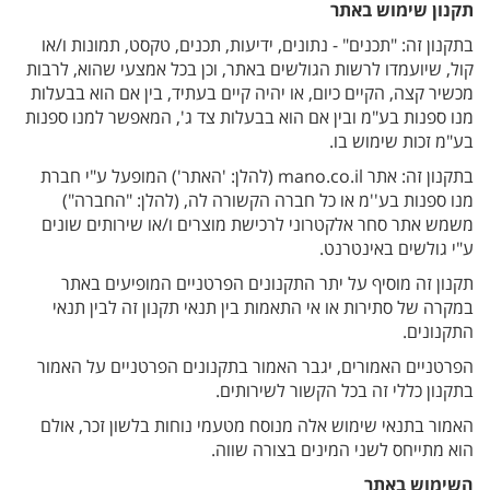
תקנון שימוש
באתר
בתקנון זה: "תכנים" - נתונים, ידיעות, תכנים, טקסט, תמונות ו/או
קול, שיועמדו לרשות הגולשים באתר, וכן בכל אמצעי שהוא, לרבות
מכשיר קצה, הקיים כיום, או יהיה קיים בעתיד, בין אם הוא בבעלות
מנו ספנות בע"מ ובין אם הוא בבעלות צד ג', המאפשר למנו ספנות
בע"מ זכות שימוש בו.
בתקנון זה: אתר mano.co.il (להלן: 'האתר') המופעל ע"י חברת
מנו ספנות בע''מ או כל חברה הקשורה לה, (להלן: "החברה")
משמש אתר סחר אלקטרוני לרכישת מוצרים ו/או שירותים שונים
ע"י גולשים באינטרנט.
תקנון זה מוסיף על יתר התקנונים הפרטניים המופיעים באתר
במקרה של סתירות או אי התאמות בין תנאי תקנון זה לבין תנאי
התקנונים.
הפרטניים האמורים, יגבר האמור בתקנונים הפרטניים על האמור
בתקנון כללי זה בכל הקשור לשירותים.
האמור בתנאי שימוש אלה מנוסח מטעמי נוחות בלשון זכר, אולם
הוא מתייחס לשני המינים בצורה שווה.
השימוש באתר