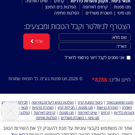
תנאי ביטול, תקנון והערות כלליות
קרוזים
שייט לאירופה
מנו ספנות
קרוזים לאירופה
הפלגות בים התיכון
מנו סיטי | השכרת משרדים
הפלגות מחיפה
הצטרף לניוזלטר וקבל הטבות ומבצעים:
שלח
אני מסכים לקבל דיוור פרסומי לדוא''ל
© 2026 מנו ספנות בע''מ. כל הזכויות שמורות
*8288
חייגו אלינו:
תקנון שימוש באתר
|
ביטול הזמנת קרוז
|
הפלגות נופש ליעדים באירופה
|
חבילות נופש ברגע
האחרון
|
הצהרת נגישות
|
מנו ספנות | חבילות קרוז
|
הצהרת פרטיות
|
תנאי ביטול, תקנון
והערות כלליות
|
קרוזים
|
שייט לאירופה
|
מנו ספנות
|
קרוזים לאירופה
|
הפלגות בים התיכון
|
מנו סיטי | השכרת משרדים
|
הפלגות מחיפה
אתר זה משתמש בקבצי עוגיות על מנת להעניק לך את השירות הטוב
ביותר, המשך גלישתך מהווה הסכמתך לשימוש בעוגיות
קראו עוד
כל הזכויות שמורות למנו ספנות 2026 ©