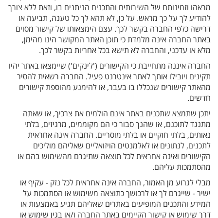
מראהו וזמינותם של השירותים והתכנים הניתנים בו, וזאת ללא צורך
להודיע לך על כך מראש. על כן, לא תהא לך כל טענה, תביעה או
דרישה כלפי החברה בקשר לכך. עצם הימצאותו של קישור מסוים
באתר החברה אינה מלמדת כי תוכן האתר המקושר הינו מהימן,
מלא או עדכני, והחברה לא תישא בכל אחריות בקשר לכך.
החברה איננה מתחייבת כי הקישורים ('לינקים') שיימצאו באתר יהיו
תקינים ויובילו אותך לאתר אינטרנט פעיל. החברה רשאית להסיר
מהאתר קישורים שנכללו בו בעבר, או להימנע מהוספת קישורים
חדשים.
יתכן שתמצא שתכנים באתר אינם הולמים את צרכיך, או שאתה
מתנגד לתוכנם, או שהנך סבור כי הם מקוממים, מרגיזים, בלתי
נאותים, בלתי חוקיים או בלתי מוסריים. החברה אינה אחראית
לתכנים, לנתונים או לאלמנטים הויזואליים שאליהם מוליכים
הקישורים ואינה אחראית לכל תוצאה שתיגרם מהשימוש בהם או
מהסתמכות עליהם.
מבלי לגרוע מן האמור, החברה אינה אחראית לכל נזק - עקיף או
ישיר - שייגרם לך או לרכושך כתוצאה משימוש או הסתמכות על
המידע והתכנים המופיעים באתרים שאליהם תגיע באמצעות או
דרך שימוש או קישור הקיימים באתר החברה ו/או בגין שימוש או