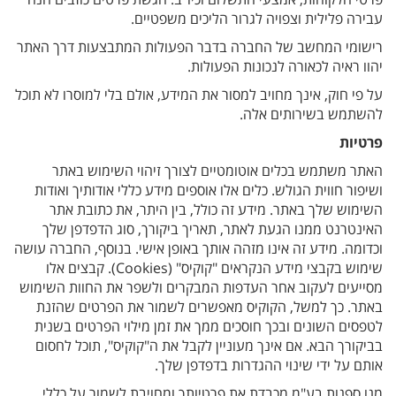
עבירה פלילית וצפויה לגרור הליכים משפטיים.
רישומי המחשב של החברה בדבר הפעולות המתבצעות דרך האתר
יהוו ראיה לכאורה לנכונות הפעולות.
על פי חוק, אינך מחויב למסור את המידע, אולם בלי למוסרו לא תוכל
להשתמש בשירותים אלה.
פרטיות
האתר משתמש בכלים אוטומטיים לצורך זיהוי השימוש באתר
ושיפור חווית הגולש. כלים אלו אוספים מידע כללי אודותיך ואודות
השימוש שלך באתר. מידע זה כולל, בין היתר, את כתובת אתר
האינטרנט ממנו הגעת לאתר, תאריך ביקורך, סוג הדפדפן שלך
וכדומה. מידע זה אינו מזהה אותך באופן אישי. בנוסף, החברה עושה
שימוש בקבצי מידע הנקראים "קוקיס" (Cookies). קבצים אלו
מסייעים לעקוב אחר העדפות המבקרים ולשפר את החוות השימוש
באתר. כך למשל, הקוקיס מאפשרים לשמור את הפרטים שהזנת
לטפסים השונים ובכך חוסכים ממך את זמן מילוי הפרטים בשנית
בביקורך הבא. אם אינך מעוניין לקבל את ה"קוקיס", תוכל לחסום
אותם על ידי שינוי ההגדרות בדפדפן שלך.
מנו ספנות בע"מ מכבדת את פרטיותך ומחויבת לשמור על כללי