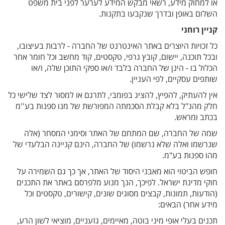
או למחוק מידע, רשאי מבקש המידע לערער לפני בית משפט
השלום באופן ובדרך שנקבעו בתקנות.
קניין רוחני
כל זכויות היוצרים באתר האינטרנט של החברה - לרבות בעיצובו,
ובכל תוכנה, יישום, קובץ גרפי, טקסטים, קוד מחשב וכל חומר אחר
הכלול בו - הינן של החברה בלבד ו/או ספקי התוכן שלה, ו/או
שותפים עסקיים, לפי העניין.
אין להעתיק, להפיץ, להציג בפומבי, לתרגם או למסור לצד שלישי כל
חלק מהנ"ל בלא קבלת הסכמתה המפורשת של מנו ספנות בע''מ
בכתב ומראש.
שמה של החברה, שם המתחם של האתר וסימני המסחר (אלה
שנרשמו ואלה שלא נרשמו) של החברה, הינם קניינה הבלעדי של
מהו ספנות בע"מ.
חופש הביטוי הוא מאבני היסוד של האתר, אך כך גם השמירה על
חוקי מדינת ישראל. לפיכך, הנך מנוע מלפרסם באתר את התכנים
(הודעות, תמונות, קבצים מסוגים שונים, קישורים, טקסטים וכל
מידע אחר) הבאים:
תכנים בעלי אופי מיני בוטה, מאיימים, גזעניים, מוציאי לשון הרע,