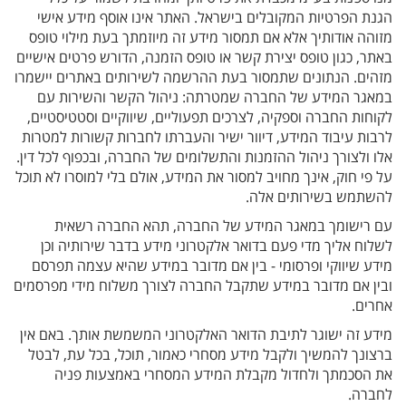
הגנת הפרטיות המקובלים בישראל. האתר אינו אוסף מידע אישי
מזוהה אודותיך אלא אם תמסור מידע זה מיוזמתך בעת מילוי טופס
באתר, כגון טופס יצירת קשר או טופס הזמנה, הדורש פרטים אישיים
מזהים. הנתונים שתמסור בעת ההרשמה לשירותים באתרים יישמרו
במאגר המידע של החברה שמטרתה: ניהול הקשר והשירות עם
לקוחות החברה וספקיה, לצרכים תפעוליים, שיווקיים וסטטיסטיים,
לרבות עיבוד המידע, דיוור ישיר והעברתו לחברות קשורות למטרות
אלו ולצורך ניהול ההזמנות והתשלומים של החברה, ובכפוף לכל דין.
על פי חוק, אינך מחויב למסור את המידע, אולם בלי למוסרו לא תוכל
להשתמש בשירותים אלה.
עם רישומך במאגר המידע של החברה, תהא החברה רשאית
לשלוח אליך מדי פעם בדואר אלקטרוני מידע בדבר שירותיה וכן
מידע שיווקי ופרסומי - בין אם מדובר במידע שהיא עצמה תפרסם
ובין אם מדובר במידע שתקבל החברה לצורך משלוח מידי מפרסמים
אחרים.
מידע זה ישוגר לתיבת הדואר האלקטרוני המשמשת אותך. באם אין
ברצונך להמשיך ולקבל מידע מסחרי כאמור, תוכל, בכל עת, לבטל
את הסכמתך ולחדול מקבלת המידע המסחרי באמצעות פניה
לחברה.