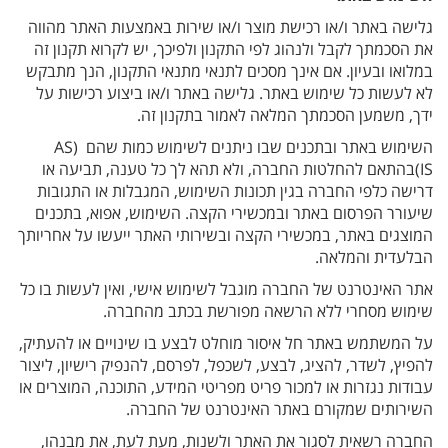
גלישה באתר ו/או רכישת מוצר ו/או שירות באמצעות האתר מהווה
את הסכמתך לקבל ולנהוג לפי התקנון ולפיכך, יש לקרוא תקנון זה
במלואו ובעיון. אם אינך מסכים לתנאי מתנאי התקנון, הנך מתבקש
לא לעשות כל שימוש באתר. גלישה באתר ו/או ביצוע רכישות על
ידך, משמען הסכמתך המלאה לאמור בתקנון זה.
השימוש באתר ובתכנים שבו ניתנים לשימוש כמות שהם (AS
IS)בהתאם להחלטות החברה, ולא תהא לך כל טענה, תביעה או
דרישה כלפי החברה בגין תכונות השימוש, המגבלות או התגובות
שיעורר הפרסום באתר ובמכשירי הקצה. השימוש, אפוא, בתכנים
המוצגים באתר, במכשירי הקצה ובשירותי האתר ייעשו על אחריותך
הבלעדית והמלאה.
אתר האינטרנט של החברה מוגבל לשימוש אישי, ואין לעשות בו כל
שימוש מסחרי ללא הרשאה מפורשת בכתב מהחברה.
על המשתמש באתר חל איסור מוחלט לבצע בו שינויים או להעתיק,
להפיץ, לשדר, להציג, לבצע, לשכפל, לפרסם, להנפיק רישיון, ליצור
עבודות נגזרות או למכור פריט מפריטי המידע, התוכנה, המוצרים או
השירותים שמקורם באתר האינטרנט של החברה.
החברה רשאית לסגור את האתר ולשנות, מעת לעת, את מבנהו,