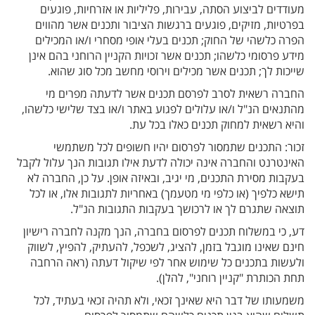
מעודדים לביצוע הסתה, עבירות, פליליות או אזרחיות, פוגעים
בפרטיות, מזיקים, פוגעים ברגשות הציבור ותכנים אשר מהווים
הפרה כלשהי של החוק; תכנים בעלי אופי מסחרי ו/או המכילים
מידע פרסומי כלשהו; תכנים אשר זכויות הקניין הרוחני בהם אינן
שייכות לך; תכנים אשר מכילים וירוסי מחשב מכל סוג שהוא.
החברה רשאית לסרב לפרסם תכנים אשר לדעתה מפרים מי
מהתנאים הנ"ל ו/או עלולים לפגוע באתר ו/או בצד שלישי כלשהו,
והיא רשאית למחוק תכנים כאלו בכל עת.
זכור: התכנים שתמסור לפרסום יהיו חשופים לכל משתמשי
האינטרנט והחברה אינה יכולה לדעת אילו תגובות הנך עלול לקבל
בעקבות מסירת התכנים, מי יגיב, ובאיזה אופן. על כן, החברה לא
תישא כלפיך (או כלפי מי מטעמך) באחריות לתגובות אלו, או לכל
תוצאה שתגרם לך או לרכושך בעקבות התגובות הנ"ל.
דע, כי במשלוח תכנים לפרסום בחברה, הנך מקנה לחברה רישיון
חינם שאינו מוגבל בזמן, להציג, לשכפל, להעתיק, להפיץ, לשווק
ולעשות בתכנים כל שימוש אחר לפי שיקול דעתה (ראה הרחבה
תחת הכותרת "קניין רוחני", להלן).
משמעותו של דבר היא שאינך זכאי, ולא תהיה זכאי בעתיד, לכל