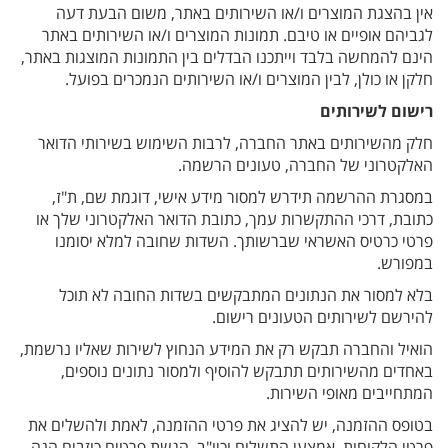
אין בהצגת המוצרים ו/או השירותים באתר, משום הבעת דעה
לגביהם אופיים או טיבם. תמונות המוצרים ו/או השירותים באתר
הינם להמחשה בלבד וייתכנו הבדלים בין התמונות המוצגות באתר,
חלקן או כולן, לבין המוצרים ו/או השירותים הנמכרים בפועל.
רישום לשירותים
חלק מהשירותים באתר החברה, לרבות השימוש בשירותי הדואר
האלקטרוני של החברה, טעונים הרשמה.
במסגרת ההרשמה תידרש למסור מידע אישי, דוגמת שם, ת"ז,
כתובת, דרכי ההתקשרות עמך, כתובת הדואר האלקטרוני שלך או
פרטי כרטיס האשראי שברשותך. השדות שחובה למלא יסומנו
במפורש.
בלא למסור את הנתונים המתבקשים בשדות החובה לא תוכל
להירשם לשירותים הטעונים רישום.
הואיל והחברה תבקש רק את המידע הנחוץ לשירות שאליו נרשמת,
באחדים מהשירותים תתבקש להוסיף ולמסור נתונים נוספים,
המתחייבים מאופי השירות.
בטופס ההזמנה, יש להציג את פרטי ההזמנה, לאמת ולהשלים את
פרטי הלקוחות, אמצעי התשלום וכיו"ב. הגשת פרטים כוזבים הנה