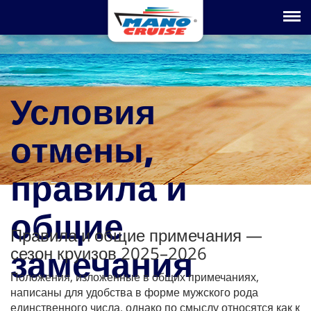
Toggle na
Условия
отмены,
правила и
общие
Правила и общие примечания —
замечания
сезон круизов 2025–2026
Положения, изложенные в общих примечаниях,
написаны для удобства в форме мужского рода
единственного числа, однако по смыслу относятся как к