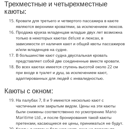
Трехместные и четырехместные
каюты:
Кровати для третьего и четвертого пассажира в каюте
являются верхними кроватями, за исключением люксов.
Продажа круиза младенцам младше двух лет возможна
только в некоторых каютах deluxe и люксах, в
зависимости от наличия кают и общей квоты пассажиров
и/или младенцев на судне.
В большинстве кают судна двуспальная кровать
представляет собой две соединенные вместе кровати.
Во всех каютах имеется ступень высотой около 22 см
при входе в туалет и душ, за исключением кают,
адаптированных для людей с инвалидностью.
Каюты с окном:
На палубах 7, 8 и 9 имеются несколько кают с
частичным или закрытым видом. Цены на эти каюты
были снижены соответственно по усмотрению Mano
Maritime Ltd., и после бронирования такой каюты
претензии, касающиеся ее цены, приниматься не будут.
Каюты, в которых большая часть окна не перекрыта