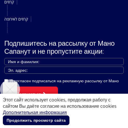
קרוזים
קרוזים לאירופה
Подпишитесь на рассылку от Мано
Сапанут и не пропустите акции:
Я согласен подписаться на рекламную рассылку от Мано
Подписаться
Этот сайт использует cookies, продолжая работу с
сайтом Вы даёте согласие на использование cookies
Дополнительная информация
Звоните нам:
*8288
Продолжить просмотр сайта
Copyright © 2026 Мано сапанут ЛТД. Все права защищены.