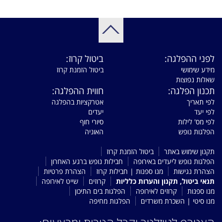
לפני ההפלגה:
ביטול קרוז:
מידע שימושי
ביטול הזמנת קרוז
שאלות נפוצות
תכנון הפלגה:
חווית ההפלגה:
לפי תאריך
אטרקציות בהפלגה
לפי יעד
יעדים
לפי מס' לילות
סיורי חוף
הפלגות נופש
האוניה
תקנון שימוש באתר
ביטול הזמנת קרוז
הפלגות נופש ליעדים באירופה
חבילות נופש ברגע האחרון
הצהרת נגישות
מנו ספנות | חבילות קרוז
הצהרת פרטיות
תנאי ביטול, תקנון והערות כלליות
קרוזים
שייט לאירופה
מנו ספנות
קרוזים לאירופה
הפלגות בים התיכון
מנו סיטי | השכרת משרדים
הפלגות מחיפה