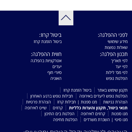
לפני ההפלגה:
ביטול קרוז:
מידע שימושי
ביטול הזמנת קרוז
שאלות נפוצות
תכנון הפלגה:
חווית ההפלגה:
לפי תאריך
אטרקציות בהפלגה
לפי יעד
יעדים
לפי מס' לילות
סיורי חוף
הפלגות נופש
האוניה
תקנון שימוש באתר
ביטול הזמנת קרוז
הפלגות נופש ליעדים באירופה
חבילות נופש ברגע האחרון
הצהרת נגישות
מנו ספנות | חבילות קרוז
הצהרת פרטיות
תנאי ביטול, תקנון והערות כלליות
קרוזים
שייט לאירופה
מנו ספנות
קרוזים לאירופה
הפלגות בים התיכון
מנו סיטי | השכרת משרדים
הפלגות מחיפה