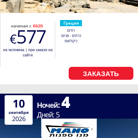
Греция
начиная с
€620
577
רודוס
€
כרתים - אגיוס
ניקולאוס
на человека
|
при заказе на
сайте
ЗАКАЗАТЬ
4
10
Ночей:
сентября
Дней:
5
2026