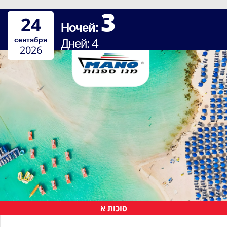
3
24
Ночей:
сентября
Дней:
4
2026
סוכות א