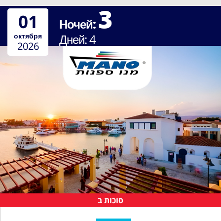
3
01
Ночей:
октября
Дней:
4
2026
סוכות ב