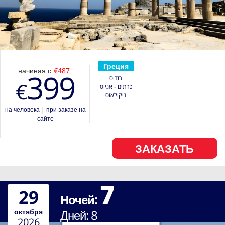
Греция
начиная с
€487
399
רודוס
€
כרתים - אגיוס
ניקולאוס
на человека
|
при заказе на
сайте
ЗАКАЗАТЬ
7
29
Ночей:
октября
Дней:
8
2026