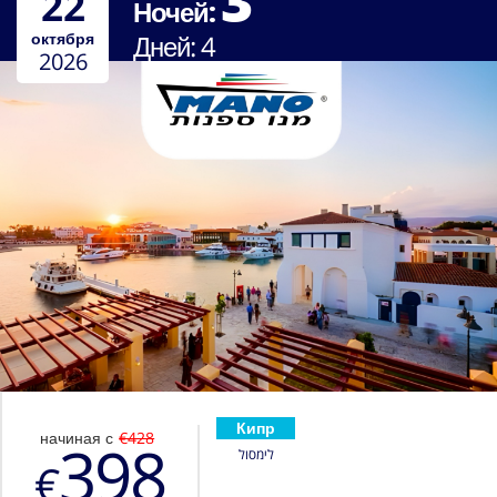
3
22
Ночей:
октября
Дней:
4
2026
Кипр
начиная с
€428
398
לימסול
€