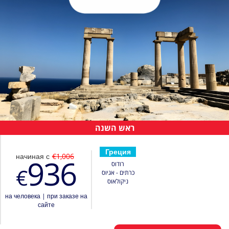
ראש השנה
Греция
начиная с
€1,006
936
רודוס
€
כרתים - אגיוס
ניקולאוס
на человека
|
при заказе на
сайте