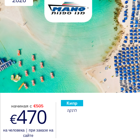
Кипр
начиная с
€505
470
לרנקה
€
на человека
|
при заказе на
сайте