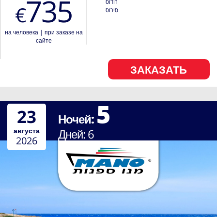
735
רודוס
€
סירוס
на человека
|
при заказе на
сайте
ЗАКАЗАТЬ
5
23
Ночей:
августа
Дней:
6
2026