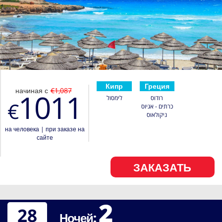
Кипр
Греция
начиная с
€1,087
1011
רודוס
לימסול
€
כרתים - אגיוס
ניקולאוס
на человека
|
при заказе на
сайте
ЗАКАЗАТЬ
2
28
Ночей: