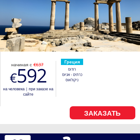
Греция
начиная с
€637
592
רודוס
€
כרתים - אגיוס
ניקולאוס
на человека
|
при заказе на
сайте
ЗАКАЗАТЬ