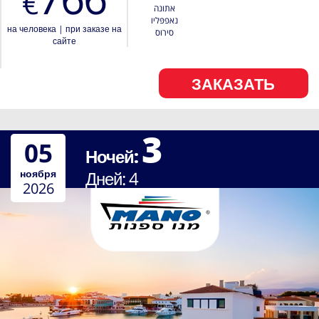
€
אתונה
נאפפּליו
на человека
|
при заказе на
סירוס
сайте
ЗАКАЗАТЬ
3
05
Ночей:
ноября
Дней:
4
2026