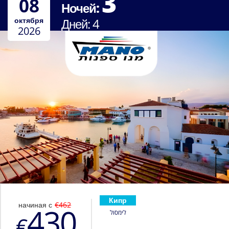
3
08
Ночей:
октября
Дней:
4
2026
Кипр
начиная с
€462
430
לימסול
€