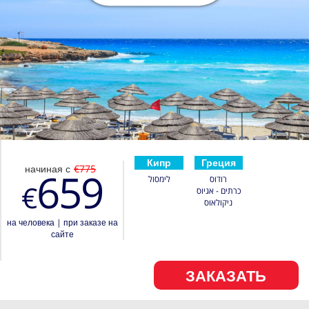
Кипр
Греция
начиная с
€775
659
רודוס
לימסול
€
כרתים - אגיוס
ניקולאוס
на человека
|
при заказе на
сайте
ЗАКАЗАТЬ