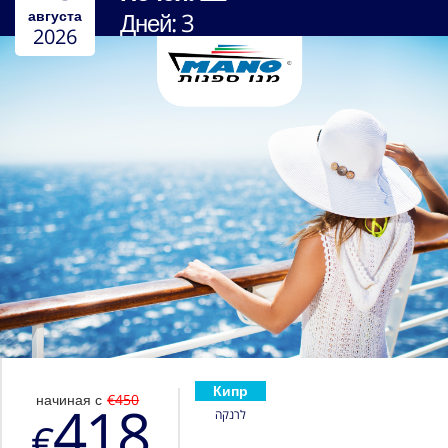
августа
Дней:
3
2026
Кипр
начиная с
€450
418
לרנקה
€