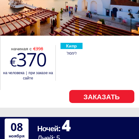
Кипр
начиная с
€398
370
לימסול
€
на человека
|
при заказе на
сайте
ЗАКАЗАТЬ
4
08
Ночей:
ноября
Дней:
5