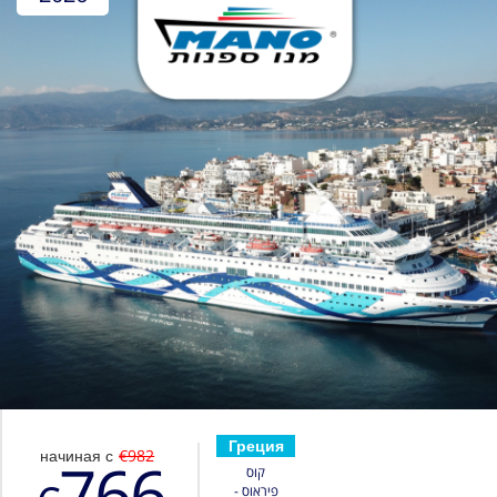
Греция
начиная с
€982
766
קוס
פיראוס -