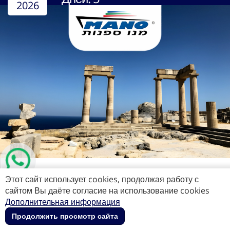
2026
Греция
Этот сайт использует cookies, продолжая работу с
начиная с
€527
490
רודוס
сайтом Вы даёте согласие на использование cookies
€
כרתים - אגיוס
Дополнительная информация
ניקולאוס
Продолжить просмотр сайта
на человека
|
при заказе на
сайте