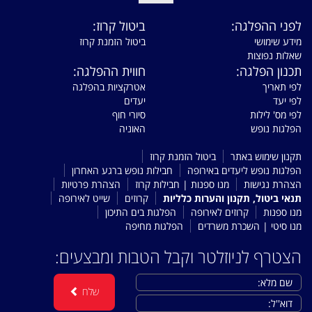
לפני ההפלגה:
ביטול קרוז:
מידע שימושי
ביטול הזמנת קרוז
שאלות נפוצות
תכנון הפלגה:
חווית ההפלגה:
לפי תאריך
אטרקציות בהפלגה
לפי יעד
יעדים
לפי מס' לילות
סיורי חוף
הפלגות נופש
האוניה
תקנון שימוש באתר
ביטול הזמנת קרוז
הפלגות נופש ליעדים באירופה
חבילות נופש ברגע האחרון
הצהרת נגישות
מנו ספנות | חבילות קרוז
הצהרת פרטיות
תנאי ביטול, תקנון והערות כלליות
קרוזים
שייט לאירופה
מנו ספנות
קרוזים לאירופה
הפלגות בים התיכון
מנו סיטי | השכרת משרדים
הפלגות מחיפה
הצטרף לניוזלטר וקבל הטבות ומבצעים:
שלח