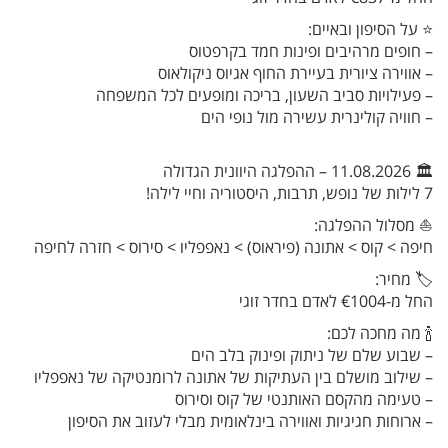
⭐ על הסיפון ובאיים:
– חופים מרהיבים ופינות חמד בקרפטוס
– אווירה ציורית בעיירת החוף אגיוס ניקולאוס
– פעילויות סביב השעון, בריכה ומופעים לכל המשפחה
– חוויה קולינרית עשירה מול נופי הים
🏛️ 11.08.2026 – ההפלגה היוונית הגדולה
7 לילות של נופש, תרבות, היסטוריה וחיי לילה!
⛵ מסלול ההפלגה:
חיפה > קוס > אתונה (פיראוס) > נאפפליו > סירוס > חזרה לחיפה
🏷️ מחיר:
החל מ-€1004 לאדם בחדר זוגי
🍾 מה מחכה לכם:
– שבוע שלם של ניתוק ופינוק בלב הים
– שילוב מושלם בין העתיקות של אתונה לרומנטיקה של נאפפליו
– טעימה מהקסם האותנטי של קוס וסירוס
– ארוחות חגיגיות ואווירה בינלאומית מבלי לעזוב את הסיפון