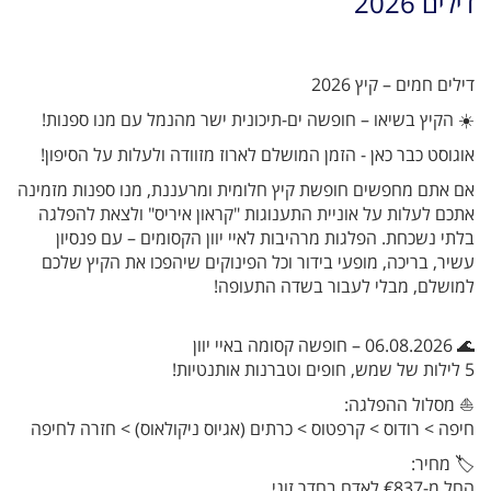
דילים 2026
דילים חמים – קיץ 2026
☀️ הקיץ בשיאו – חופשה ים-תיכונית ישר מהנמל עם מנו ספנות!
אוגוסט כבר כאן - הזמן המושלם לארוז מזוודה ולעלות על הסיפון!
אם אתם מחפשים חופשת קיץ חלומית ומרעננת, מנו ספנות מזמינה
אתכם לעלות על אוניית התענוגות "קראון איריס" ולצאת להפלגה
בלתי נשכחת. הפלגות מרהיבות לאיי יוון הקסומים – עם פנסיון
עשיר, בריכה, מופעי בידור וכל הפינוקים שיהפכו את הקיץ שלכם
למושלם, מבלי לעבור בשדה התעופה!
🌊 06.08.2026 – חופשה קסומה באיי יוון
5 לילות של שמש, חופים וטברנות אותנטיות!
⛵ מסלול ההפלגה:
חיפה > רודוס > קרפטוס > כרתים (אגיוס ניקולאוס) > חזרה לחיפה
🏷️ מחיר:
החל מ-€837 לאדם בחדר זוגי