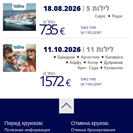
5 לילות
18.08.2026
|
Сирос
Родос
החל מ-
735
€
מחיר באתר
לאדם בחדר זוגי
11 לילות
11.10.2026
|
Бриндизи
Аргостоли
Каламата
Корфу
Котор
Дубровник
Крит - Суда
Катаколон
החל מ-
1572
€
מחיר באתר
לאדם בחדר זוגי
Перед круизом:
Отмена круиза:
Полезная информация
Отмена бронирования