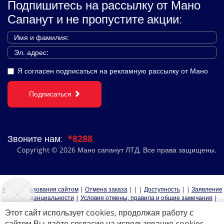
Подпишитесь на рассылку от Мано
Сапанут и не пропустите акции:
Я согласен подписаться на рекламную рассылку от Мано
Подписаться
Звоните нам:
*8288
Copyright © 2026 Мано сапанут ЛТД. Все права защищены.
Устав пользования сайтом
|
Oтмена заказа
|
|
|
Доступность
|
|
Заявление
о конфиденциальности
|
Условия отмены, правила и общие замечания
|
|
|
|
קרוזים
|
|
|
קרוזים לאירופה
Этот сайт использует cookies, продолжая работу с
сайтом Вы даёте согласие на использование cookies