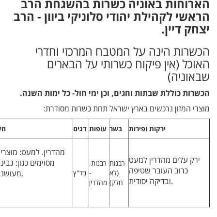
הארוחות באוניה כשרות בהשגחת הרב
הראשי לקהילת יהודי סלוניקי ביוון - הרב
יצחק דיין.
הכשרות הינה על המטבח המרכזי וחדרי
האוכל (אין פיקוח כשרותי על הבארים
שבאוניה)
הכשרות כוללת שבתות וחגים, וכן ימי חול- כל ימות השנה.
מוצרי המזון נרכשים בארץ ישראל תחת כשרות מסודרת:
ירקות ופירות
בשר
עופות
דגים
חל
ירק עלים מהדרין למעט
מסוימים כגון: גבינ
רבנות
רבנות
כרוב העובר שטיפה
(לא
-
בד"ץ
מעושנות.
ובדיקה יסודית.
חלק)
מהדרין