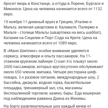
бросит якорь в Констанце, а оттуда в Лорене, Бургасе и
Миконосе. Цена на человека начинается всего от 1132
евро.
19 ноября 11-дневный круиз в Грецию, Италию и
Мальту, включая швартовки в: Каламате, Палермо и
Мальте - столице Мальты (швартовка на весь шаббат),
Катании на Сицилии и Порт Сода на Крите. Цена на
человека начинается всего от 1089 евро.
В «Мано Шиппинг» особое внимание уделяется
сервису, атмосфере и опыту пассажиров. На 11-
этажном круизном лайнере Crown Iris плывут около
2000 пассажиров, которых круглосуточно обслуживают
около 650 членов экипажа. Четыре ресторана шеф-
повара, 3-х разовое питание, международные шоу, 2
бассейна, джакузи, водная горка, баскетбольная
площадка, тренажерный зал, спа, магазины
беспошлинной торговли, казино, бары. Еда кошерная
под наблюдением раввина Даяна из Женевы.
На борту развлекательные шоу каждый вечер от