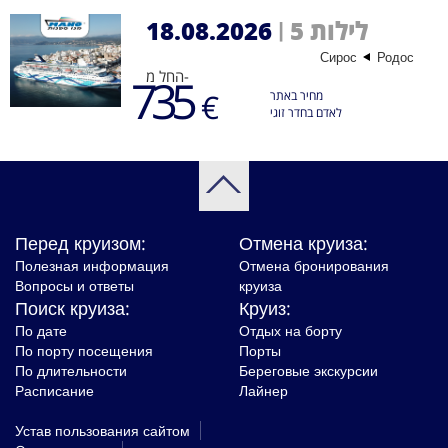
18.08.2026
5 לילות
|
Сирос
Родос
החל מ-
735
€
מחיר באתר
לאדם בחדר זוגי
Перед круизом:
Отмена круиза:
Полезная информация
Отмена бронирования
Вопросы и ответы
круиза
Поиск круиза:
Круиз:
По дате
Отдых на борту
По порту посещения
Порты
По длительности
Береговые экскурсии
Расписание
Лайнер
Устав пользования сайтом