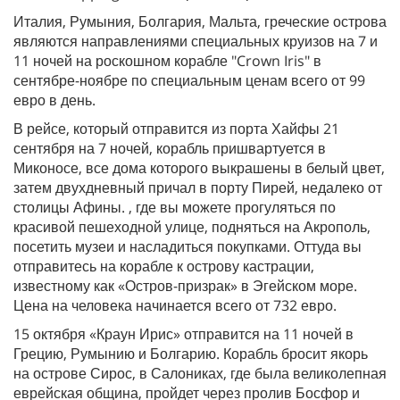
Италия, Румыния, Болгария, Мальта, греческие острова
являются направлениями специальных круизов на 7 и
11 ночей на роскошном корабле "Crown Iris" в
сентябре-ноябре по специальным ценам всего от 99
евро в день.
В рейсе, который отправится из порта Хайфы 21
сентября на 7 ночей, корабль пришвартуется в
Миконосе, все дома которого выкрашены в белый цвет,
затем двухдневный причал в порту Пирей, недалеко от
столицы Афины. , где вы можете прогуляться по
красивой пешеходной улице, подняться на Акрополь,
посетить музеи и насладиться покупками. Оттуда вы
отправитесь на корабле к острову кастрации,
известному как «Остров-призрак» в Эгейском море.
Цена на человека начинается всего от 732 евро.
15 октября «Краун Ирис» отправится на 11 ночей в
Грецию, Румынию и Болгарию. Корабль бросит якорь
на острове Сирос, в Салониках, где была великолепная
еврейская община, пройдет через пролив Босфор и