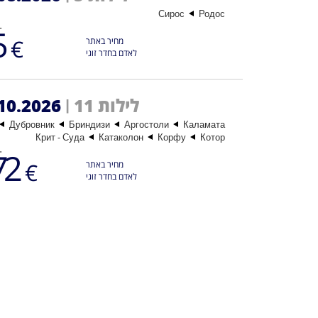
Сирос
Родос
החל-
5
€
מחיר באתר
לאדם בחדר זוגי
10.2026
11 לילות
|
Дубровник
Бриндизи
Аргостоли
Каламата
Крит - Суда
Катаколон
Корфу
Котор
החל-
72
€
מחיר באתר
לאדם בחדר זוגי