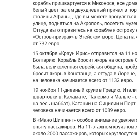
корабль пришвартуется в Миконосе, все дом
белый цвет, затем двухдневный причал в пор
столицы Афины. , где вы можете прогулятьс
улице, подняться на Акрополь, посетить музе
Оттуда вы отправитесь на корабле к острову 
«Остров-призрак» в Эгейском море. Цена на 
от 732 евро.
15 октября «Краун Ирис» отправится на 11 н
Болгарию. Корабль бросит якорь на острове С
была великолепная еврейская община, пройд
бросит якорь в Констанце, а оттуда в Лорене
на человека начинается всего от 1132 евро.
19 ноября 11-дневный круиз в Грецию, Итали
швартовки в: Каламате, Палермо и Мальте -
на весь шаббат), Катании на Сицилии и Порт
человека начинается всего от 1089 евро.
В «Мано Шиппинг» особое внимание уделяетс
опыту пассажиров. На 11-этажном круизном 
около 2000 пассажиров, которых круглосуто