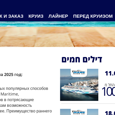
К И ЗАКАЗ
КРУИЗ
ЛАЙНЕР
ПЕРЕД КРУИЗОМ
דילים חמים
11.
а 2025 год:
 מ
10
мых популярных способов
 Maritime,
ов в потрясающие
кам возможность
нее. Преимущество раннего
18.