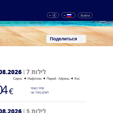
€
Войти
Поделиться
08.2026
7 לילות
|
Сирос
Нафплио
Пирей - Афины
Кос
החל-
04
€
מחיר באתר
לאדם בחדר זוגי
08.2026
5 לילות
|