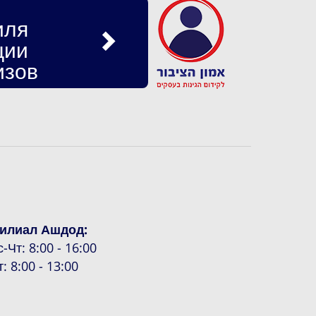
иля
ции
изов
илиал Ашдод:
с-Чт: 8:00 - 16:00
т: 8:00 - 13:00