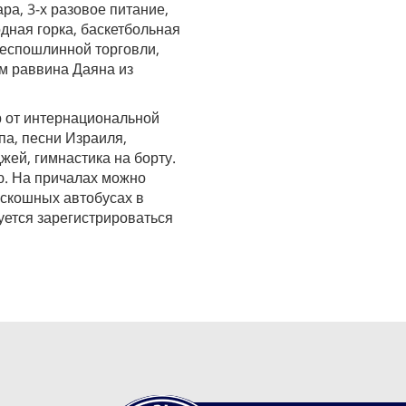
а, 3-х разовое питание,
дная горка, баскетбольная
беспошлинной торговли,
м раввина Даяна из
р от интернациональной
па, песни Израиля,
жей, гимнастика на борту.
ю. На причалах можно
оскошных автобусах в
уется зарегистрироваться