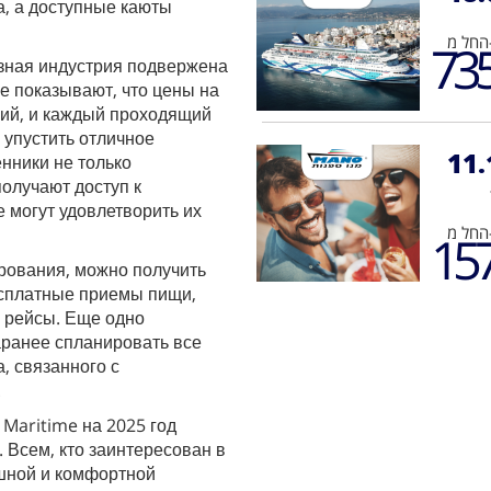
, а доступные каюты
 מ
73
изная индустрия подвержена
 показывают, что цены на
ний, и каждый проходящий
 упустить отличное
11.
нники не только
получают доступ к
 могут удовлетворить их
 מ
15
ирования, можно получить
есплатные приемы пищи,
 рейсы. Еще одно
аранее спланировать все
а, связанного с
.
Maritime на 2025 год
 Всем, кто заинтересован в
ошной и комфортной