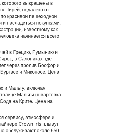
а которого выкрашены в
ту Пирей, недалеко от
я по красивой пешеходной
и и насладиться покупками.
кастрации, известному как
человека начинается всего
очей в Грецию, Румынию и
ирос, в Салониках, где
ет через пролив Босфор и
, Бургасе и Миконосе. Цена
ю и Мальту, включая
 столице Мальты (швартовка
 Сода на Крите. Цена на
я сервису, атмосфере и
лайнере Crown Iris плывут
чно обслуживают около 650