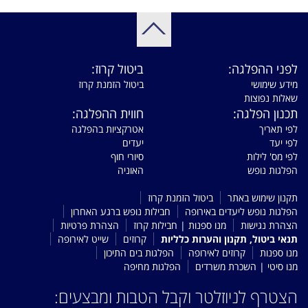
לפני ההפלגה:
ביטול קרוז:
מידע שימושי
ביטול הזמנת קרוז
שאלות נפוצות
תכנון הפלגה:
חווית ההפלגה:
לפי תאריך
אטרקציות בהפלגה
לפי יעד
יעדים
לפי מס' לילות
סיורי חוף
הפלגות נופש
האוניה
תקנון שימוש באתר
ביטול הזמנת קרוז
הפלגות נופש ליעדים באירופה
חבילות נופש ברגע האחרון
הצהרת נגישות
מנו ספנות | חבילות קרוז
הצהרת פרטיות
תנאי ביטול, תקנון והערות כלליות
קרוזים
שייט לאירופה
מנו ספנות
קרוזים לאירופה
הפלגות בים התיכון
מנו סיטי | השכרת משרדים
הפלגות מחיפה
הצטרף לניוזלטר וקבל הטבות ומבצעים: