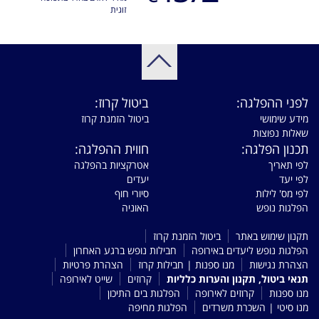
זוגית
לפני ההפלגה:
ביטול קרוז:
מידע שימושי
ביטול הזמנת קרוז
שאלות נפוצות
תכנון הפלגה:
חווית ההפלגה:
לפי תאריך
אטרקציות בהפלגה
לפי יעד
יעדים
לפי מס' לילות
סיורי חוף
הפלגות נופש
האוניה
תקנון שימוש באתר
ביטול הזמנת קרוז
הפלגות נופש ליעדים באירופה
חבילות נופש ברגע האחרון
הצהרת נגישות
מנו ספנות | חבילות קרוז
הצהרת פרטיות
תנאי ביטול, תקנון והערות כלליות
קרוזים
שייט לאירופה
מנו ספנות
קרוזים לאירופה
הפלגות בים התיכון
מנו סיטי | השכרת משרדים
הפלגות מחיפה