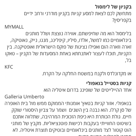
בקניון של לימסול
מתחשק לכם לצאת למסע קניות בקניון מודרני ורחב ידיים
בקפריסין?
MYMALL
בלימסול הוא מה שחיפשתם. אווירה נוצצת ושלל מותגים
בינלאומיים כמו למשל, אלדו, סיליו, קיפלינג, מנגו, נייק, נאוטיקה,
זארה וזארה הום ואפילו נציגות של פוקס הישראלית ואופטיקנה. בין
הקניות, תוכלו לעצור לאתנחתא באחת המסעדות של הקניון – טאקו
בל,
KFC
או מקדונלדס ולקנח במשטח החלקה על הקרח.
קניות בסטייל בנאפולי
אחד ההיילייטים של שופינג בדרום איטליה הוא
Galleria Umberto
בנאפולי. אזור קניות בטאץ' אומנותי הממוקם ממש מול בית האופרה
של סן קרלו. הוא נבנה בין השנים ושמר על צביון היסטורי שוקק
חיים. גולת הכותרת היא כיפת הזכוכית המרהיבה, שתלווה אתכם
בשיטוט החווייתי בעקבות רכישות פוטנציאליות. מקבץ של מותגי
הוט קוטור לצד מותגים בינלאומיים ובוטיקים תוצרת איטליה. לא