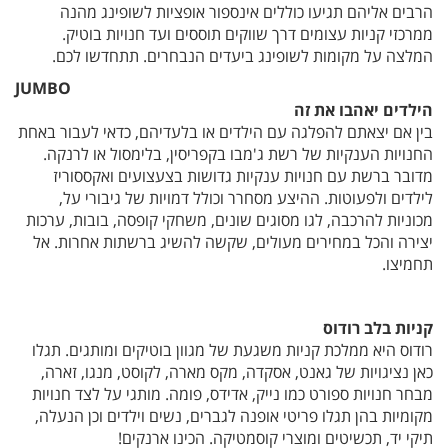
הרבים אליהם תגיעו כוללים אינספור אופציות לשופינג מהנה
ממרכזי קניות עצומים דרך שווקים תוססים ועד חנויות בוטיק.
המלצה על מקומות לשופינג ביעדים הנבחרים. תתחדשו לכם.
JUMBO
הילדים יאהבו את זה
בין אם יצאתם להפלגה עם הילדים או בלעדיהם, כדאי לעבור באחת
החנויות הענקיות של רשת ג'מבו בקפריסין, בלימסול או לרנקה.
מדובר ברשת עם חנויות ענקיות גדושות בצעצועים ואקססוריז
לילדים ולפעוטות. ההיצע מסחרר וכולל דמויות של גיבורי על,
מכוניות להרכבה, לגו מסוגים שונים, משחקי קופסה, בובות, ערכות
יצירה והכל במחירים מעולים, שקשה להשיג ברשתות אחרות. אל
תחמיצו.
קניות בלב רודוס
רודוס היא ממלכת קניות משגעת של מגוון בוטיקים ומותגים. תגלו
כאן נציגויות של גאנט, אסקדה, מקס מארה, לקוסט, מנגו, זארה,
מבחר חנויות ספורט כמו נייק, אדידס, פומה. מותגי על לצד חנויות
מקומיות בהן תגלו פריטי אופנה לגברים, נשים וילדים וכן הנעלה,
תיקי יד, תכשיטים ומוצרי קוסמטיקה. הכינו ארנקים!