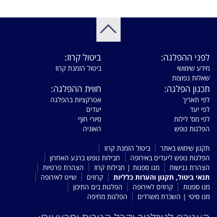
לפני ההפלגה:
ביטול קרוז:
מידע שימושי
ביטול הזמנת קרוז
שאלות נפוצות
תכנון הפלגה:
חווית ההפלגה:
לפי תאריך
אטרקציות בהפלגה
לפי יעד
יעדים
לפי מס' לילות
סיורי חוף
הפלגות נופש
האוניה
תקנון שימוש באתר
ביטול הזמנת קרוז
הפלגות נופש ליעדים באירופה
חבילות נופש ברגע האחרון
הצהרת נגישות
מנו ספנות | חבילות קרוז
הצהרת פרטיות
תנאי ביטול, תקנון והערות כלליות
קרוזים
שייט לאירופה
מנו ספנות
קרוזים לאירופה
הפלגות בים התיכון
מנו סיטי | השכרת משרדים
הפלגות מחיפה