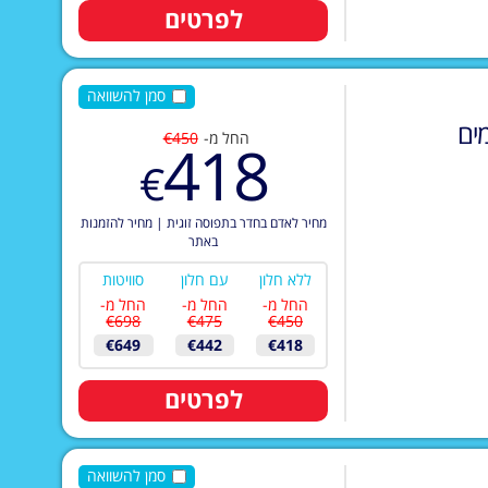
לפרטים
סמן להשוואה
ים
החל מ-
€450
418
€
מחיר לאדם בחדר בתפוסה זוגית
|
מחיר להזמנות
באתר
ללא חלון
עם חלון
סוויטות
החל מ-
החל מ-
החל מ-
€698
€475
€450
€649
€442
€418
לפרטים
סמן להשוואה