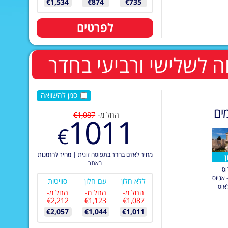
€1,534
€874
€735
לפרטים
סמן להשוואה
ים
החל מ-
€1,087
1011
€
מחיר לאדם בחדר בתפוסה זוגית
|
מחיר להזמנות
ן
באתר
וס
 אגיוס
ללא חלון
עם חלון
סוויטות
אוס
החל מ-
החל מ-
החל מ-
€2,212
€1,123
€1,087
€2,057
€1,044
€1,011