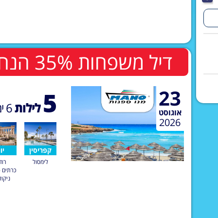
דיל משפחות 35% הנחה לשלישי ורביעי בחדר
23
5
לילות
6
ימ
אוגוסט
2026
קפריסין
יוו
לימסול
רוד
כרתים -
ניקול