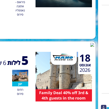
פיראוס -
אתונה
נאפפּליו
סירוס
18
5
לילות
6
ימ
אוגוסט
2026
יוון
רודוס
Family Deal 40% off 3rd &
סירוס
4th guests in the room