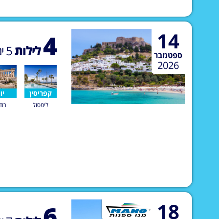
14
4
לילות
5
ימ
ספטמבר
2026
קפריסין
יוו
לימסול
רוד
18
6