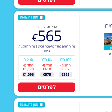
סמן להשוואה
ים
החל מ-
€607
565
€
מחיר לאדם בחדר בתפוסה זוגית
|
מחיר להזמנות
ן
באתר
וס
ללא חלון
עם חלון
סוויטות
החל מ-
החל מ-
החל מ-
€1,178
€618
€607
€1,096
€575
€565
לפרטים
סמן להשוואה