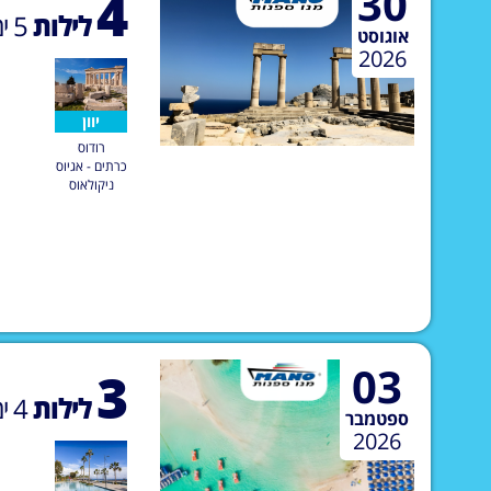
30
4
לילות
5
ימ
אוגוסט
2026
יוון
רודוס
כרתים - אגיוס
ניקולאוס
03
3
לילות
4
ימ
ספטמבר
2026