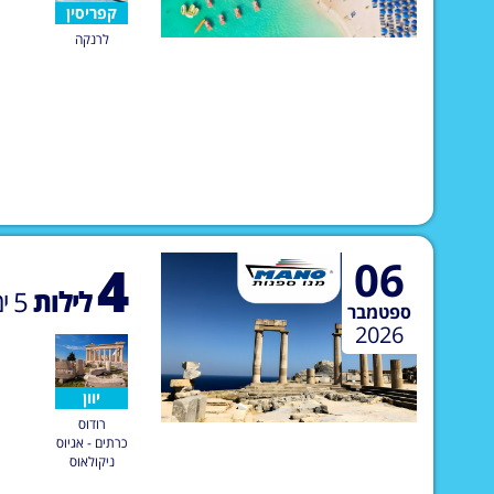
קפריסין
לרנקה
06
4
לילות
5
ימ
ספטמבר
2026
יוון
רודוס
כרתים - אגיוס
ניקולאוס