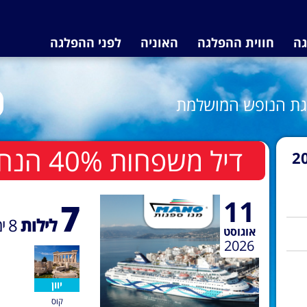
גה
חווית ההפלגה
האוניה
לפני ההפלגה
לגת הנופש המושלמת
דיל משפחות 40% הנחה לשלישי ורביעי בחדר
2
11
7
לילות
8
ימ
אוגוסט
2026
יוון
קוס