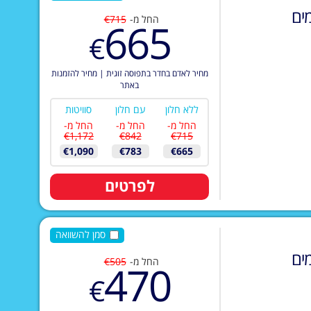
ים
החל מ-
€715
665
€
מחיר לאדם בחדר בתפוסה זוגית
|
מחיר להזמנות
באתר
ללא חלון
עם חלון
סוויטות
החל מ-
החל מ-
החל מ-
€1,172
€842
€715
€1,090
€783
€665
לפרטים
סמן להשוואה
ים
החל מ-
€505
470
€