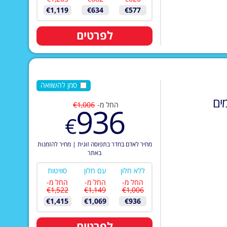
€1,119
€634
€577
לפרטים
סמן להשוואה
ים
החל מ-
€1,006
936
€
מחיר לאדם בחדר בתפוסה זוגית
|
מחיר להזמנות
באתר
ללא חלון
עם חלון
סוויטות
החל מ-
החל מ-
החל מ-
€1,522
€1,149
€1,006
€1,415
€1,069
€936
לפרטים