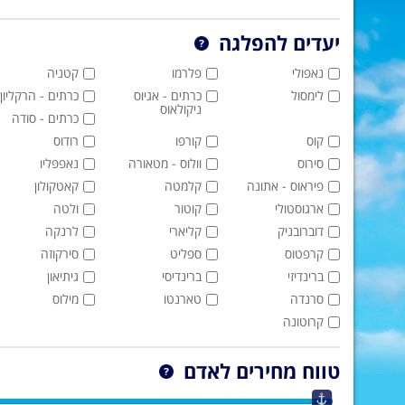
יעדים להפלגה
נאפולי
פלרמו
קטניה
לימסול
כרתים - אגיוס
כרתים - הרקליון
ניקולאוס
כרתים - סודה
קוס
קורפו
רודוס
סירוס
וולוס - מטאורה
נאפפּליו
פיראוס - אתונה
קלמטה
קאטקולון
ארגוסטולי
קוטור
ולטה
דוברובניק
קליארי
לרנקה
קרפטוס
ספליט
סירקוזה
ברינדיזי
ברינדיסי
גיתיאון
סרנדה
טארנטו
מילוס
קרוטונה
טווח מחירים לאדם