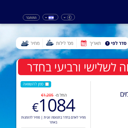
€
התחבר
סדר לפי
תאריך
מס' לילות
מחיר
סמן להשוואה
ים
החל מ-
€1,205
1084
€
מחיר לאדם בחדר בתפוסה זוגית
|
מחיר להזמנות
באתר