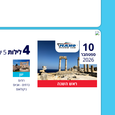
10
4
לילות
5
ימ
ספטמבר
2026
יוון
רודוס
ראש השנה
כרתים - אגיוס
ניקולאוס