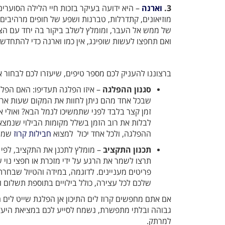
3.
וארנה
– היא ידועה בעיקר בזכות חיי הלילה הסוערים
מוזיאונים, קתדרלות, טברנות ושפע של חופים מרהיבים
של ממש אל העבר, ומומלץ לשלב ביקור בה יחד עם הצ
ואם תחפצו לעשות שופינג, אין כמו וארנה כדי להתחדש ב
ברצוננו להעניק לכם מספר טיפים, שיעזרו לכם לבחור 
סגנון ההפלגה
– איזו הפלגה תעדיפו: האם הפל
שבכל אחד מהם ניתן לחוות את המקום שעות ארוכ
זמן קצר בלבד לפני שתמשיכו לנמל הבא? ואולי 
לבלות את רוב הזמן בשלל מקומות הבילוי שנמצא
ההפלגה, ולכל אחד יכול למצוא
חבילות קרוז
שמתא
תכנון התקציב
– מומלץ לתכנן את התקציב, לפי
תרצו לשמר את הרגע על ידי מזכרת או חפצי נוי 
פריטים מעניינים. לדוגמה, במידה והטיול שבחר
שלכם לכל עצירה, כולל בילויים בתוספת תשלום וע
אם אתם מחפשים קרוז לים התיכון אן הפלגת שייט לים הת
גבוהה ובלתי מתפשרת, נשמח לסייע לכם במציאת היעדי
למרתק.