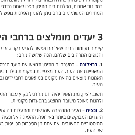
במדינות אחרות, הפלגות בים התיכון הפכו לאחת הדרכים 
המחירים המשתלמים בהם ניתן להזמין הפלגות נופש למג
3 יעדים מומלצים ברחבי הים התיכון
קיימים מקומות רבים שאליהם אפשר להגיע בקרוז, אב
והנופים המרהיבים שלהם. הנה שלושה מהם:
1.
ברצלונה
– במערב ים התיכון תמצאו את היעד הנכסף
המאפיינת את העיר. העיר מצטיינת במקומות בילוי רבים
האמנות מוצאים בה את מקומם במוזאונים רחבי ידים וב
העיר.
חשוב לציין, מזג האויר יהיה חם מהרגיל בקיץ עבור התי
ולהנות מאוכל משובח המוצע במסעדות מקומיות.
2
. ונציה
– העיר המרהיבה שהגשרים והתעלות בה עשו 
היעדים המבוקשים ביותר באירופה. ההפלגה אל ונציה
ההיסטוריים החשובים ואת אחת מן הכיכרות הכי יפות ב
של העיר.