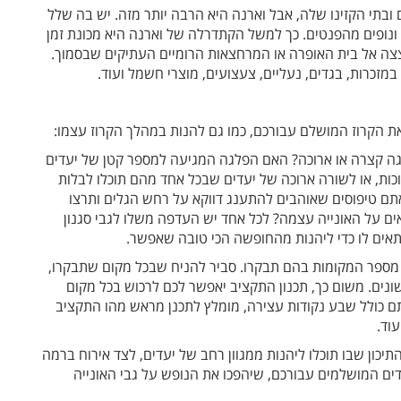
 ובתי הקזינו שלה, אבל וארנה היא הרבה יותר מזה. יש בה שלל
 ונופים מהפנטים. כך למשל הקתדרלה של וארנה היא מכונת זמן
צה אל בית האופרה או המרחצאות הרומיים העתיקים שבסמוך.
מזכרות, בגדים, נעליים, צעצועים, מוצרי חשמל ועוד.
את הקרוז המושלם עבורכם, כמו גם להנות במהלך הקרוז עצמו:
גה קצרה או ארוכה? האם הפלגה המגיעה למספר קטן של יעדים
ות, או לשורה ארוכה של יעדים שבכל אחד מהם תוכלו לבלות
אתם טיפוסים שאוהבים להתענג דווקא על רחש הגלים ותרצו
ים על האונייה עצמה? לכל אחד יש העדפה משלו לגבי סגנון
ים לו כדי ליהנות מהחופשה הכי טובה שאפשר.
 מספר המקומות בהם תבקרו. סביר להניח שבכל מקום שתבקרו,
שונים. משום כך, תכנון התקציב יאפשר לכם לרכוש בכל מקום
תם כולל שבע נקודות עצירה, מומלץ לתכנן מראש מהו התקציב
וד.
יכון שבו תוכלו ליהנות ממגוון רחב של יעדים, לצד אירוח ברמה
ם המושלמים עבורכם, שיהפכו את הנופש על גבי האונייה