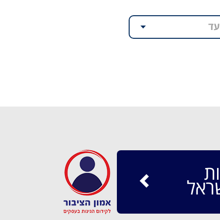
עד
ת
ראל