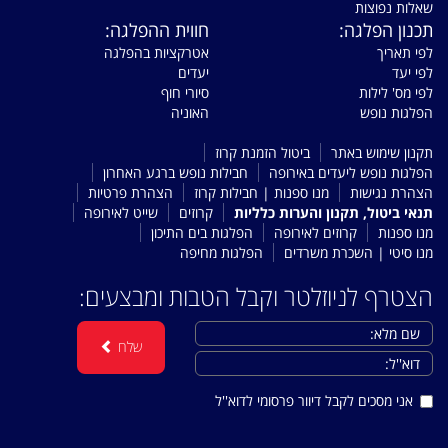
שאלות נפוצות
תכנון הפלגה:
חווית ההפלגה:
לפי תאריך
אטרקציות בהפלגה
לפי יעד
יעדים
לפי מס' לילות
סיורי חוף
הפלגות נופש
האוניה
תקנון שימוש באתר
ביטול הזמנת קרוז
הפלגות נופש ליעדים באירופה
חבילות נופש ברגע האחרון
הצהרת נגישות
מנו ספנות | חבילות קרוז
הצהרת פרטיות
תנאי ביטול, תקנון והערות כלליות
קרוזים
שייט לאירופה
מנו ספנות
קרוזים לאירופה
הפלגות בים התיכון
מנו סיטי | השכרת משרדים
הפלגות מחיפה
הצטרף לניוזלטר וקבל הטבות ומבצעים:
שלח
אני מסכים לקבל דיוור פרסומי לדוא''ל