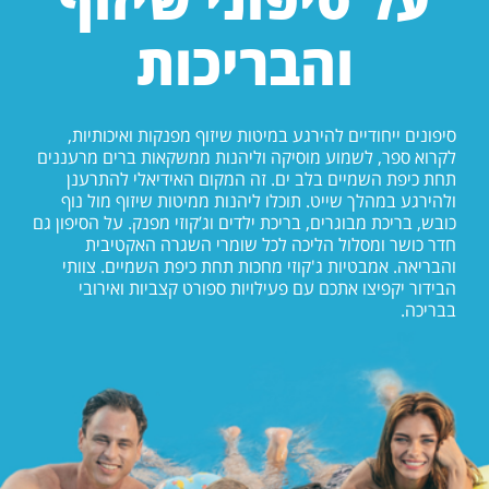
והבריכות
סיפונים ייחודיים להירגע במיטות שיזוף מפנקות ואיכותיות,
לקרוא ספר, לשמוע מוסיקה וליהנות ממשקאות ברים מרעננים
תחת כיפת השמיים בלב ים. זה המקום האידיאלי להתרענן
ולהירגע במהלך שייט. תוכלו ליהנות ממיטות שיזוף מול נוף
כובש, בריכת מבוגרים, בריכת ילדים וג’קוזי מפנק. על הסיפון גם
חדר כושר ומסלול הליכה לכל שומרי השגרה האקטיבית
והבריאה. אמבטיות ג'קוזי מחכות תחת כיפת השמיים. צוותי
הבידור יקפיצו אתכם עם פעילויות ספורט קצביות ואירובי
בבריכה.