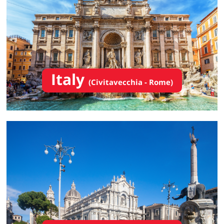
Italy
(Civitavecchia - Rome)