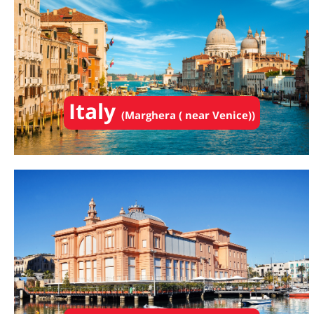
Italy
(Marghera ( near Venice))