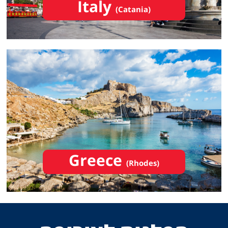
Italy
(Catania)
Greece
(Rhodes)