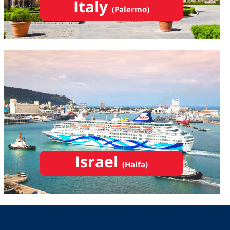
Italy
(Palermo)
Israel
(Haifa)