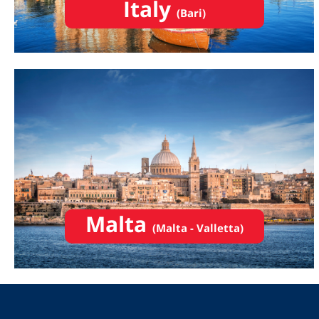
Italy
(Bari)
Malta
(Malta - Valletta)