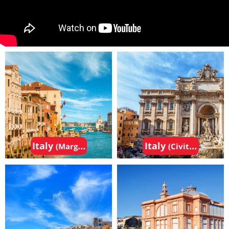
Italy
Italy
(Marghera ( near Venice))
(Civitavecchia 