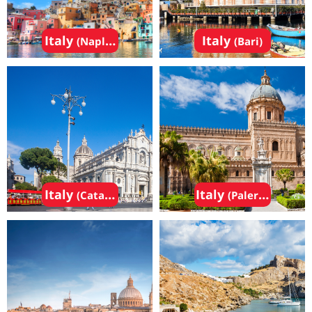
Italy
Italy
(Naples)
(Bari)
Italy
Italy
(Catania)
(Palermo)