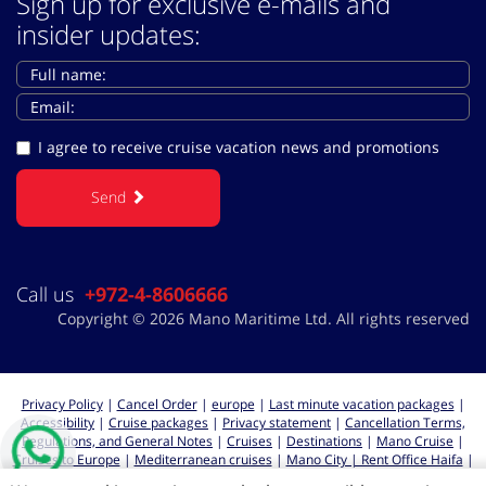
Sign up for exclusive e-mails and
insider updates:
I agree to receive cruise vacation news and promotions
Send
Call us
+972-4-8606666
Copyright © 2026 Mano Maritime Ltd. All rights reserved
Privacy Policy
|
Cancel Order
|
europe
|
Last minute vacation packages
|
Accessibility
|
Cruise packages
|
Privacy statement
|
Cancellation Terms,
Regulations, and General Notes
|
Cruises
|
Destinations
|
Mano Cruise
|
Cruises to Europe
|
Mediterranean cruises
|
Mano City | Rent Office Haifa
|
Cruises from Haifa