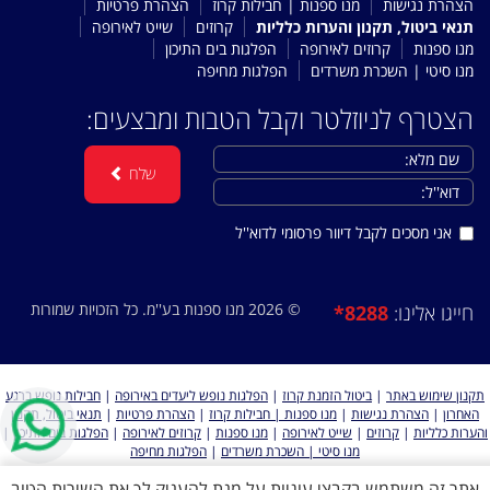
הצהרת נגישות
מנו ספנות | חבילות קרוז
הצהרת פרטיות
תנאי ביטול, תקנון והערות כלליות
קרוזים
שייט לאירופה
מנו ספנות
קרוזים לאירופה
הפלגות בים התיכון
מנו סיטי | השכרת משרדים
הפלגות מחיפה
הצטרף לניוזלטר וקבל הטבות ומבצעים:
שלח
אני מסכים לקבל דיוור פרסומי לדוא''ל
© 2026 מנו ספנות בע''מ. כל הזכויות שמורות
*8288
חייגו אלינו:
תקנון שימוש באתר
|
ביטול הזמנת קרוז
|
הפלגות נופש ליעדים באירופה
|
חבילות נופש ברגע
האחרון
|
הצהרת נגישות
|
מנו ספנות | חבילות קרוז
|
הצהרת פרטיות
|
תנאי ביטול, תקנון
והערות כלליות
|
קרוזים
|
שייט לאירופה
|
מנו ספנות
|
קרוזים לאירופה
|
הפלגות בים התיכון
|
מנו סיטי | השכרת משרדים
|
הפלגות מחיפה
אתר זה משתמש בקבצי עוגיות על מנת להעניק לך את השירות הטוב