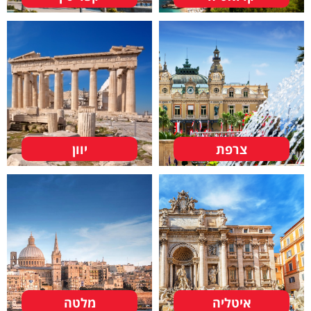
צרפת
יוון
איטליה
מלטה