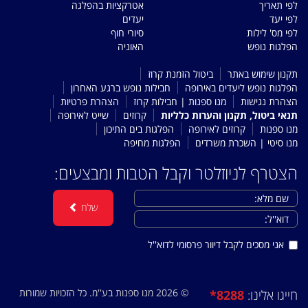
לפי תאריך
אטרקציות בהפלגה
לפי יעד
יעדים
לפי מס' לילות
סיורי חוף
הפלגות נופש
האוניה
תקנון שימוש באתר
ביטול הזמנת קרוז
הפלגות נופש ליעדים באירופה
חבילות נופש ברגע האחרון
הצהרת נגישות
מנו ספנות | חבילות קרוז
הצהרת פרטיות
תנאי ביטול, תקנון והערות כלליות
קרוזים
שייט לאירופה
מנו ספנות
קרוזים לאירופה
הפלגות בים התיכון
מנו סיטי | השכרת משרדים
הפלגות מחיפה
הצטרף לניוזלטר וקבל הטבות ומבצעים:
שלח
אני מסכים לקבל דיוור פרסומי לדוא''ל
© 2026 מנו ספנות בע''מ. כל הזכויות שמורות
*8288
חייגו אלינו: