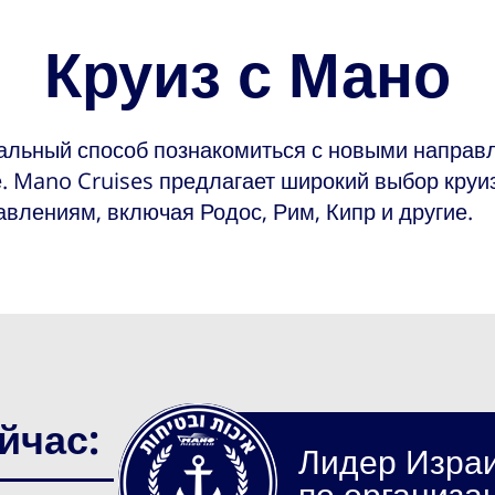
Круиз с Мано
альный способ познакомиться с новыми направ
 Mano Cruises предлагает широкий выбор круи
влениям, включая Родос, Рим, Кипр и другие.
йчас:
Лидер Изра
по организа