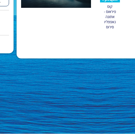
קוס
פיראוס -
אתונה
נאפפּליו
סירוס