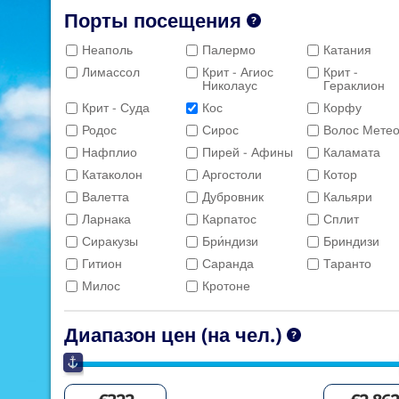
Порты посещения
Неаполь
Палермо
Катания
Лимассол
Крит - Агиос
Крит -
Николаус
Гераклион
Крит - Суда
Кос
Корфу
Родос
Сирос
Волос Мете
Нафплио
Пирей - Афины
Каламата
Катаколон
Аргостоли
Котор
Валетта
Дубровник
Кальяри
Ларнака
Карпатос
Сплит
Сиракузы
Бри́ндизи
Бриндизи
Гитион
Саранда
Таранто
Милос
Кротоне
Диапазон цен (на чел.)