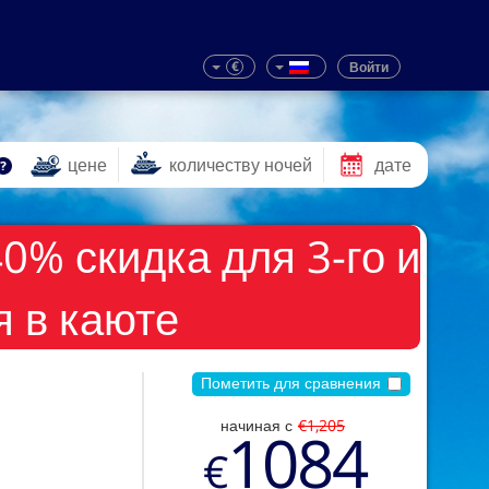
€
Войти
цене
количеству ночей
дате
% скидка для 3-го и
я в каюте
Пометить для сравнения
начиная с
€1,205
1084
€