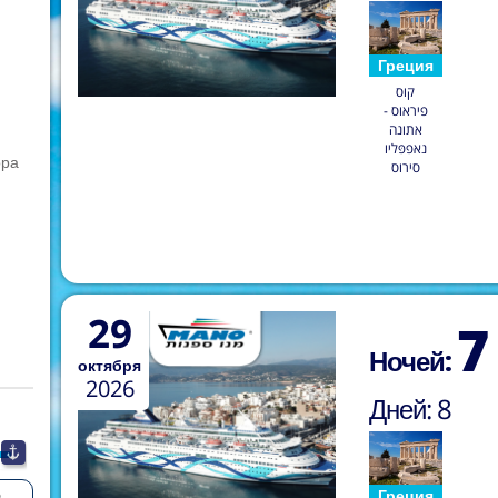
Греция
קוס
פיראוס -
אתונה
נאפפּליו
ора
סירוס
29
7
Ночей:
октября
2026
Дней:
8
Греция