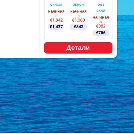
окном
окном
без
окна
начиная
начиная
с
с
начиная
€1,842
€1,080
с
€982
€1,437
€842
€766
Детали