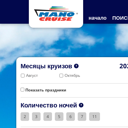
начало
ПОИС
Месяцы круизов
20
Август
Октябрь
Показать праздники
Количество ночей
2
3
4
5
6
7
11