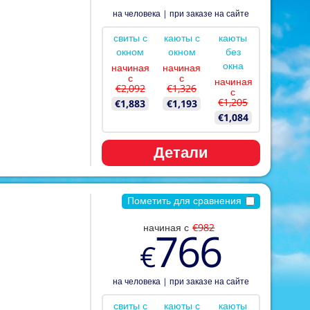
на человека
|
при заказе на сайте
свиты с
каюты с
каюты
окном
окном
без
окна
начиная
начиная
с
с
начиная
€2,092
€1,326
с
€1,205
€1,883
€1,193
€1,084
Детали
Пометить для сравнения
начиная с
€982
766
€
на человека
|
при заказе на сайте
свиты с
каюты с
каюты