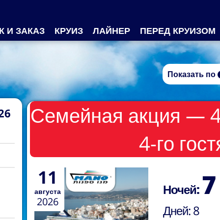
К И ЗАКАЗ
КРУИЗ
ЛАЙНЕР
ПЕРЕД КРУИЗОМ
Показать по
Семейная акция — 40
26
4-го гост
11
7
Ночей:
августа
2026
Дней:
8