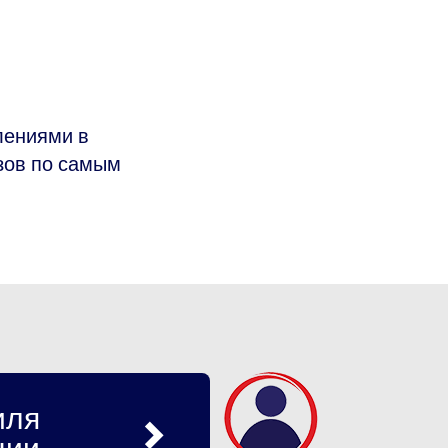
лениями в
зов по самым
иля
ции