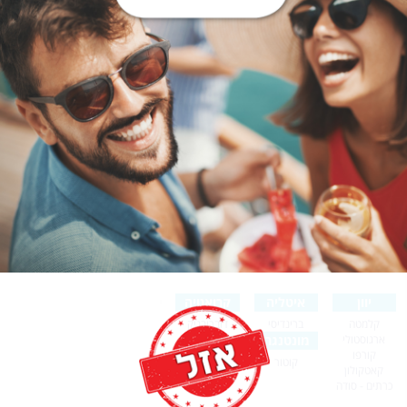
יוון
איטליה
קרואטיה
קלמטה
ברינדיסי
דוברובניק
ארגוסטולי
מונטנגרו
קורפו
קוטור
קאטקולון
כרתים - סודה