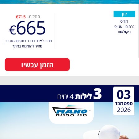
יוון
החל מ-
€715
665
רודוס
€
כרתים - אגיוס
ניקולאוס
מחיר לאדם בחדר בתפוסה זוגית
|
מחיר להזמנות באתר
הזמן עכשיו
3
03
לילות
4
ימים
ספטמבר
2026