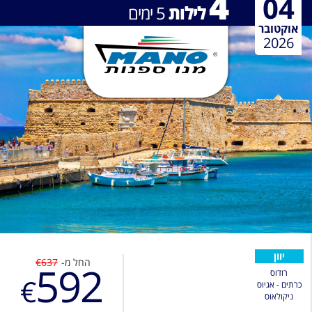
4
04
לילות
5
ימים
אוקטובר
2026
יוון
החל מ-
€637
592
רודוס
€
כרתים - אגיוס
ניקולאוס