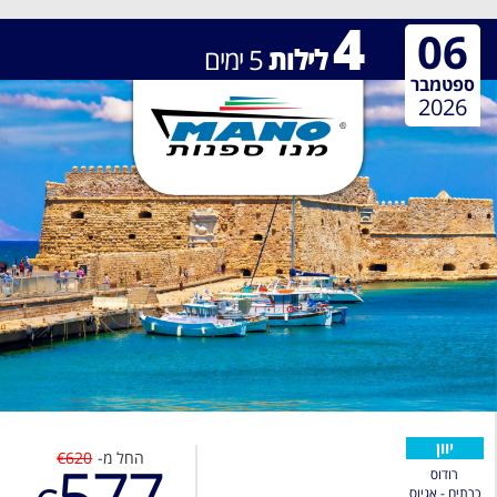
4
06
לילות
5
ימים
ספטמבר
2026
יוון
החל מ-
€620
577
רודוס
כרתים - אגיוס