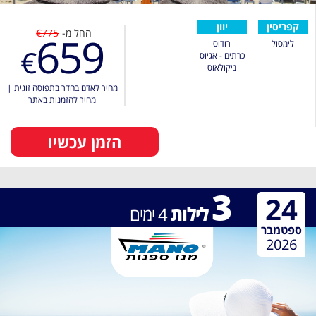
קפריסין
יוון
החל מ-
€775
659
לימסול
רודוס
€
כרתים - אגיוס
ניקולאוס
מחיר לאדם בחדר בתפוסה זוגית
|
מחיר להזמנות באתר
הזמן עכשיו
3
24
לילות
4
ימים
ספטמבר
2026