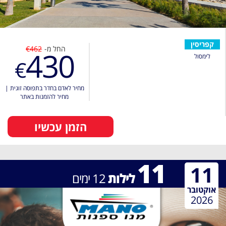
קפריסין
החל מ-
€462
430
לימסול
€
מחיר לאדם בחדר בתפוסה זוגית
|
מחיר להזמנות באתר
הזמן עכשיו
11
11
לילות
12
ימים
אוקטובר
2026