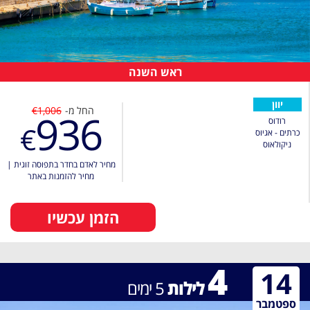
ראש השנה
יוון
החל מ-
€1,006
936
רודוס
€
כרתים - אגיוס
ניקולאוס
מחיר לאדם בחדר בתפוסה זוגית
|
מחיר להזמנות באתר
הזמן עכשיו
4
14
לילות
5
ימים
ספטמבר