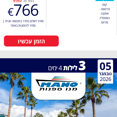
החל מ-
€982
766
קוס
€
פיראוס -
אתונה
נאפפּליו
מחיר לאדם בחדר בתפוסה זוגית
|
סירוס
מחיר להזמנות באתר
הזמן עכשיו
3
05
לילות
4
ימים
נובמבר
2026