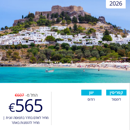
2026
קפריסין
יוון
החל מ-
€607
565
לימסול
רודוס
€
מחיר לאדם בחדר בתפוסה זוגית
|
מחיר להזמנות באתר