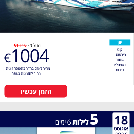
יוון
החל מ-
€1,116
1004
קוס
€
פיראוס -
אתונה
נאפפּליו
מחיר לאדם בחדר בתפוסה זוגית
|
סירוס
מחיר להזמנות באתר
הזמן עכשיו
5
18
לילות
6
ימים
אוגוסט