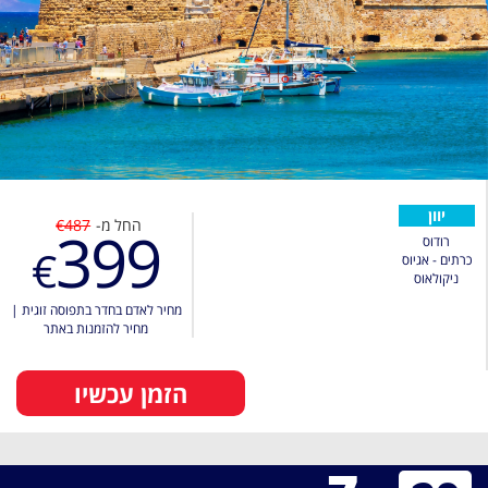
יוון
החל מ-
€487
399
רודוס
€
כרתים - אגיוס
ניקולאוס
מחיר לאדם בחדר בתפוסה זוגית
|
מחיר להזמנות באתר
הזמן עכשיו