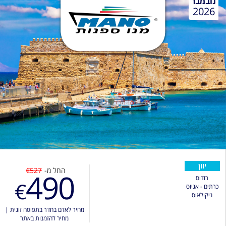
נובמבר
2026
יוון
החל מ-
€527
490
רודוס
€
כרתים - אגיוס
ניקולאוס
מחיר לאדם בחדר בתפוסה זוגית
|
מחיר להזמנות באתר