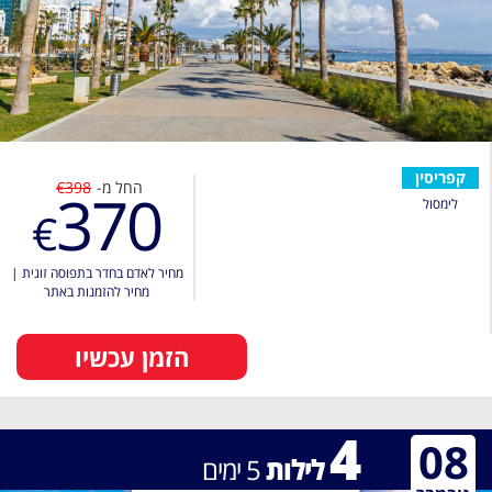
קפריסין
החל מ-
€398
370
לימסול
€
מחיר לאדם בחדר בתפוסה זוגית
|
מחיר להזמנות באתר
הזמן עכשיו
4
08
לילות
5
ימים