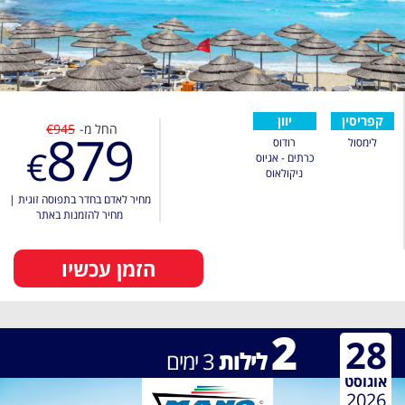
קפריסין
יוון
החל מ-
€945
879
לימסול
רודוס
€
כרתים - אגיוס
ניקולאוס
מחיר לאדם בחדר בתפוסה זוגית
|
מחיר להזמנות באתר
הזמן עכשיו
2
28
לילות
3
ימים
אוגוסט
2026