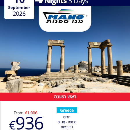
Nights
5
Days
September
2026
ראש השנה
Greece
From
€1,006
936
רודוס
€
כרתים - אגיוס
ניקולאוס