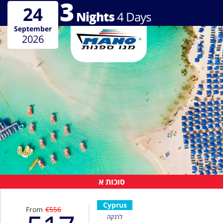
3
24
Nights
4
Days
September
2026
סוכות א
Cyprus
From
€556
לרנקה