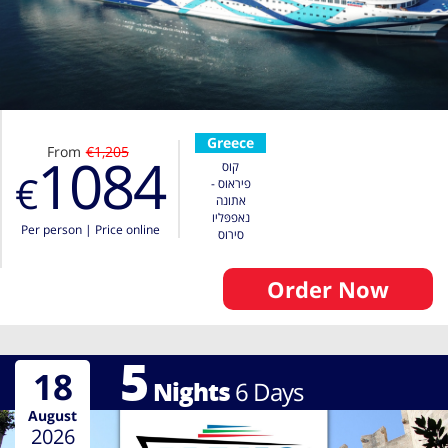
Greece
From
€1,205
1084
קוס
€
פיראוס -
אתונה
נאפפּליו
Per person
|
Price online
סירוס
Order Now
5
18
Nights
6
Days
August
2026