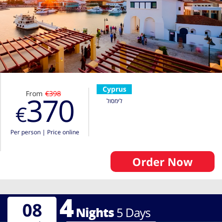
Cyprus
From
€398
370
לימסול
€
Per person
|
Price online
Order Now
4
08
Nights
5
Days