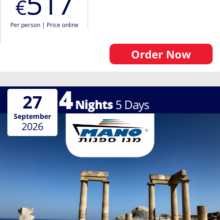
517
€
Per person
|
Price online
Order Now
4
27
Nights
5
Days
September
2026