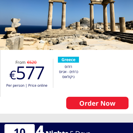
Greece
From
€620
577
רודוס
€
כרתים - אגיוס
ניקולאוס
Per person
|
Price online
Order Now
4
10