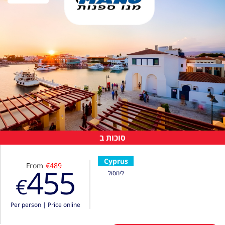
סוכות ב
Cyprus
From
€489
455
לימסול
€
Per person
|
Price online