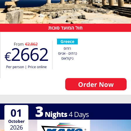
חול המועד סוכות
Greece
From
€2,862
2662
רודוס
€
כרתים - אגיוס
ניקולאוס
Per person
|
Price online
Order Now
3
01
Nights
4
Days
October
2026