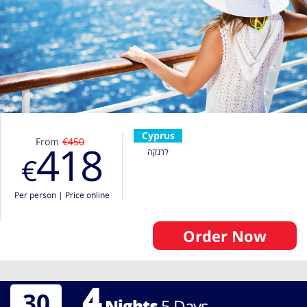
Cyprus
From
€450
418
לרנקה
€
Per person
|
Price online
Order Now
4
30
Nights
5
Days