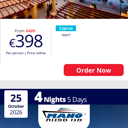
Cyprus
From
€428
398
לימסול
€
Per person
|
Price online
Order Now
4
25
Nights
5
Days
October
2026