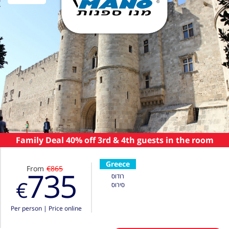
Family Deal 40% off 3rd & 4th guests in the room
Greece
From
€865
735
רודוס
€
סירוס
Per person
|
Price online