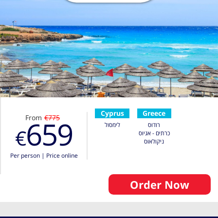
Cyprus
Greece
From
€775
659
רודוס
לימסול
€
כרתים - אגיוס
ניקולאוס
Per person
|
Price online
Order Now