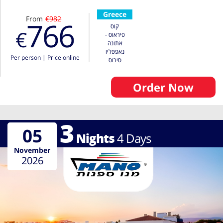
Greece
From
€982
766
קוס
€
פיראוס -
אתונה
נאפפּליו
Per person
|
Price online
סירוס
Order Now
3
05
Nights
4
Days
November
2026