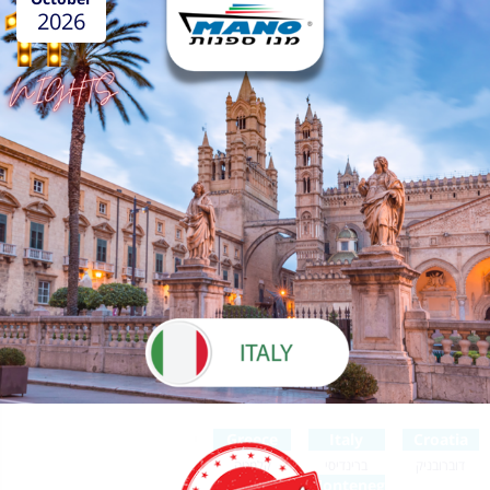
2026
Greece
Italy
Croatia
דוברובניק
ברינדיסי
קלמטה
ארגוסטולי
Montenegro