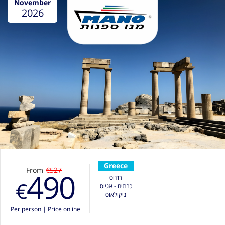
November
2026
Greece
From
€527
490
רודוס
€
כרתים - אגיוס
ניקולאוס
Per person
|
Price online