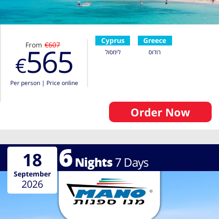
Cyprus
Greece
From
€607
565
רודוס
לימסול
€
Per person
|
Price online
Order Now
6
18
Nights
7
Days
September
2026