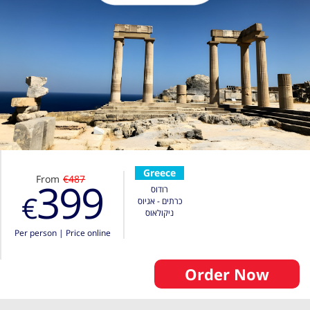
Greece
From
€487
399
רודוס
€
כרתים - אגיוס
ניקולאוס
Per person
|
Price online
Order Now