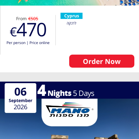
Cyprus
From
€505
470
לרנקה
€
Per person
|
Price online
Order Now
4
06
Nights
5
Days
September
2026