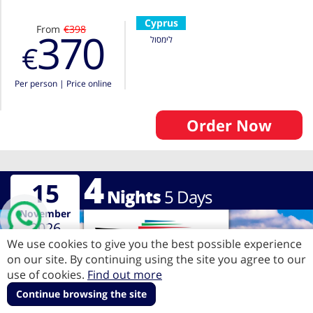
Cyprus
From
€398
370
לימסול
€
Per person
|
Price online
Order Now
4
15
Nights
5
Days
November
2026
We use cookies to give you the best possible experience
on our site. By continuing using the site you agree to our
use of cookies.
Find out more
Continue browsing the site