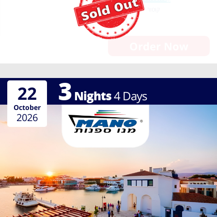
קורפו
קוטור
קאטקולון
כרתים - סודה
Order Now
3
22
Nights
4
Days
October
2026