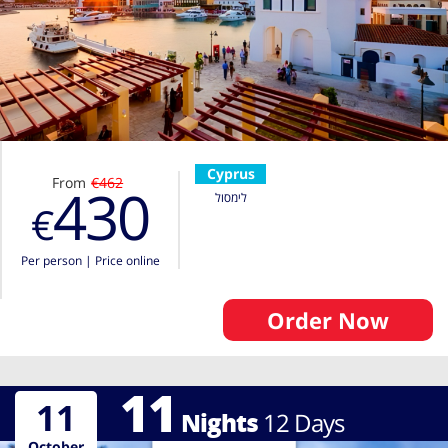
Cyprus
From
€462
430
לימסול
€
Per person
|
Price online
Order Now
11
11
Nights
12
Days
October