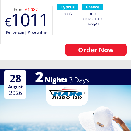
Cyprus
Greece
From
€1,087
1011
רודוס
לימסול
€
כרתים - אגיוס
ניקולאוס
Per person
|
Price online
Order Now
2
28
Nights
3
Days
August
2026