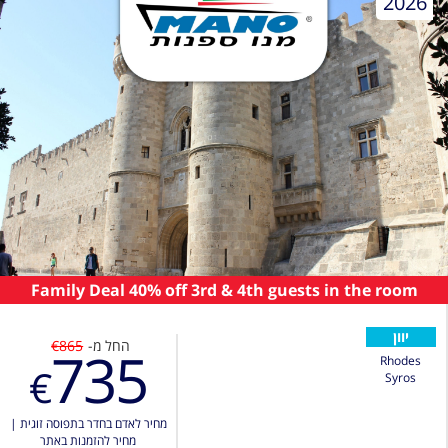
2026
Family Deal 40% off 3rd & 4th guests in the room
יוון
החל מ-
€865
735
Rhodes
€
Syros
מחיר לאדם בחדר בתפוסה זוגית
|
מחיר להזמנות באתר