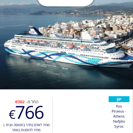
יוון
החל מ-
€982
766
Kos
€
Piraeus -
Athens
Nafplio
מחיר לאדם בחדר בתפוסה זוגית
|
Syros
מחיר להזמנות באתר