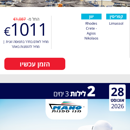
קפריסין
יוון
החל מ-
€1,087
1011
Rhodes
Limassol
€
Crete -
Agios
Nikolaos
מחיר לאדם בחדר בתפוסה זוגית
|
מחיר להזמנות באתר
הזמן עכשיו
2
28
לילות
3
ימים
אוגוסט
2026