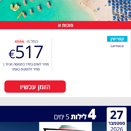
סוכות א
קפריסין
החל מ-
€556
517
Larnaca
€
מחיר לאדם בחדר בתפוסה זוגית
|
מחיר להזמנות באתר
הזמן עכשיו
4
27
לילות
5
ימים
ספטמבר
2026