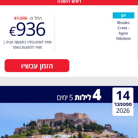
ראש השנה
יוון
החל מ-
€1,006
936
Rhodes
€
Crete -
Agios
Nikolaos
מחיר לאדם בחדר בתפוסה זוגית
|
מחיר להזמנות באתר
הזמן עכשיו
4
14
לילות
5
ימים
ספטמבר
2026