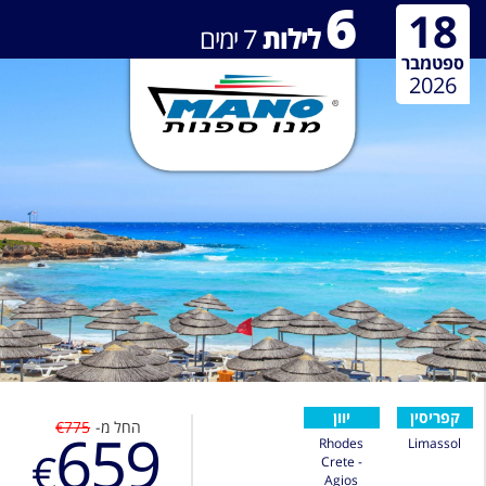
6
18
לילות
7
ימים
ספטמבר
2026
קפריסין
יוון
החל מ-
€775
659
Rhodes
Limassol
€
Crete -
Agios