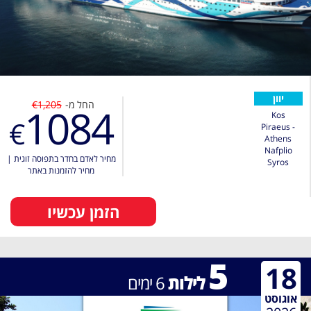
יוון
החל מ-
€1,205
1084
Kos
€
Piraeus -
Athens
Nafplio
מחיר לאדם בחדר בתפוסה זוגית
|
Syros
מחיר להזמנות באתר
הזמן עכשיו
5
18
לילות
6
ימים
אוגוסט