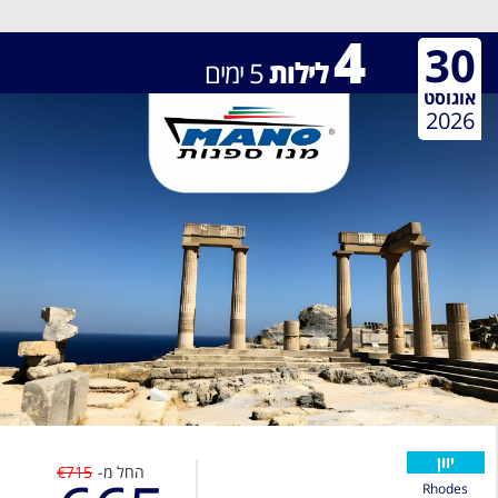
4
30
לילות
5
ימים
אוגוסט
2026
יוון
החל מ-
€715
Rhodes