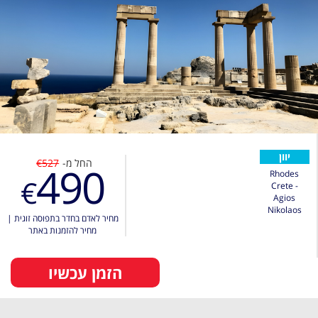
יוון
החל מ-
€527
490
Rhodes
€
Crete -
Agios
Nikolaos
מחיר לאדם בחדר בתפוסה זוגית
|
מחיר להזמנות באתר
הזמן עכשיו