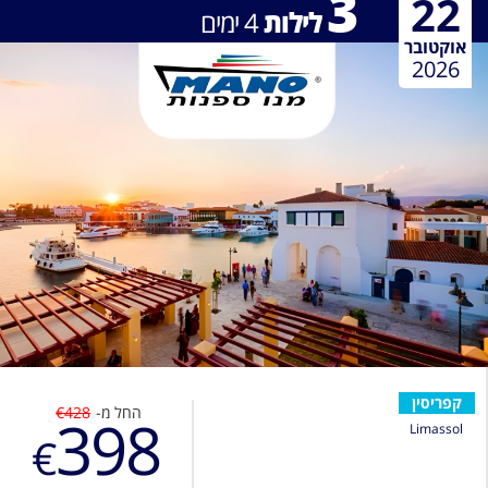
3
22
לילות
4
ימים
אוקטובר
2026
קפריסין
החל מ-
€428
398
Limassol
€