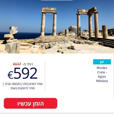
יוון
החל מ-
€637
592
Rhodes
€
Crete -
Agios
Nikolaos
מחיר לאדם בחדר בתפוסה זוגית
|
מחיר להזמנות באתר
הזמן עכשיו