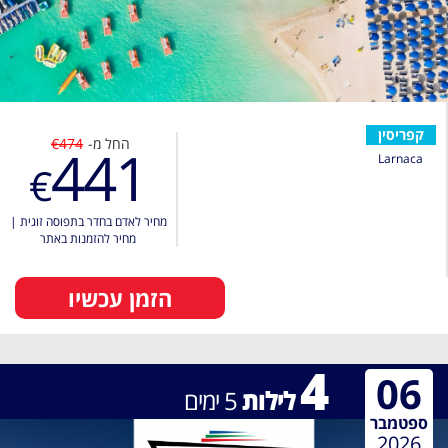
קפריסין
החל מ-
€474
441
Larnaca
€
מחיר לאדם בחדר בתפוסה זוגית
|
מחיר להזמנות באתר
הזמן עכשיו
4
06
לילות
5
ימים
ספטמבר
2026