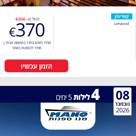
קפריסין
החל מ-
€398
370
Limassol
€
מחיר לאדם בחדר בתפוסה זוגית
|
מחיר להזמנות באתר
הזמן עכשיו
4
08
לילות
5
ימים
נובמבר
2026