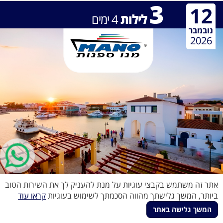
3
12
לילות
4
ימים
נובמבר
2026
אתר זה משתמש בקבצי עוגיות על מנת להעניק לך את השירות הטוב
קפריסין
ביותר, המשך גלישתך מהווה הסכמתך לשימוש בעוגיות
קראו עוד
החל מ-
€398
370
Limassol
המשך גלישה באתר
€