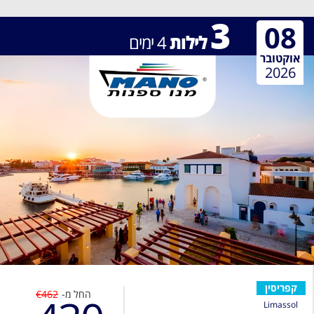
3
08
לילות
4
ימים
אוקטובר
2026
קפריסין
החל מ-
€462
Limassol