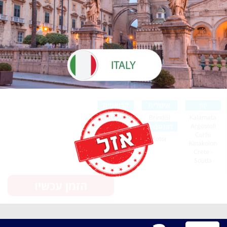
יוון
איטליה
קרואטיה
Dubrovnik
Brindisi
Kalamata
Argostoli
מונטנגרו
Corfu
Kotor
Katakolon
Crete -
Souda
הזמן עכשיו