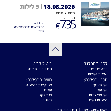
18.08.2026
5 לילות
|
רודוס
סירוס
החל מ-
735
€
מחיר באתר
מחיר לאדם בחדר בתפוסה
זוגית
לפני ההפלגה:
ביטול קרוז:
מידע שימושי
ביטול הזמנת קרוז
שאלות נפוצות
תכנון הפלגה:
חווית ההפלגה:
לפי תאריך
אטרקציות בהפלגה
לפי יעד
יעדים
לפי מס' לילות
סיורי חוף
הפלגות נופש
האוניה
תקנון שימוש באתר
ביטול הזמנת קרוז