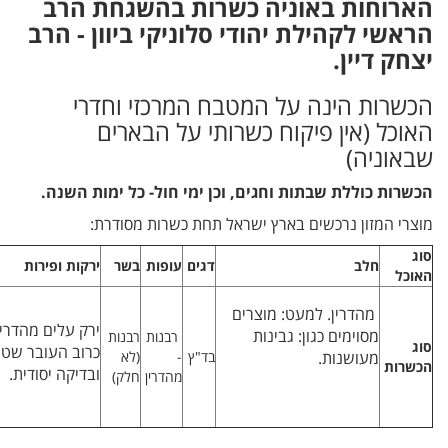
הארוחות באוניה כשרות בהשגחת הרב
הראשי לקהילת יהודי סלוניקי ביוון - הרב
יצחק דיין.
הכשרות הינה על המטבח המרכזי וחדרי
האוכל (אין פיקוח כשרותי על הבארים
שבאוניה)
הכשרות כוללת שבתות וחגים, וכן ימי חול- כל ימות השנה.
מוצרי המזון נרכשים בארץ ישראל תחת כשרות מסודרת:
סוג
חלב
דגים
עופות
בשר
ירקות ופירות
האוכל
מהדרין. למעט: מוצרים
ירק עלים מהדרי
מסוימים כגון: גבינות
רבנות
רבנות
סוג
כרוב העובר שטי
מעושנות.
בד"ץ
-
(לא
הכשרות
ובדיקה יסודית.
מהדרין
חלק)