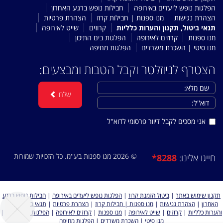
הפלגות נופש ליעדים באירופה
חבילות נופש ברגע האחרון
הצהרת נגישות
מנו ספנות | חבילות קרוז
הצהרת פרטיות
תנאי ביטול, תקנון והערות כלליות
קרוזים
שייט לאירופה
מנו ספנות
קרוזים לאירופה
הפלגות בים התיכון
מנו סיטי | השכרת משרדים
הפלגות מחיפה
הצטרף לניוזלטר וקבל הטבות ומבצעים:
שלח
אני מסכים לקבל דיוור פרסומי לדוא''ל
© 2026 מנו ספנות בע''מ. כל הזכויות שמורות
*8288
חייגו אלינו:
תקנון שימוש באתר
|
ביטול הזמנת קרוז
|
הפלגות נופש ליעדים באירופה
|
חבילות נופש ברגע
האחרון
|
הצהרת נגישות
|
מנו ספנות | חבילות קרוז
|
הצהרת פרטיות
|
תנאי ביטול, תקנון
והערות כלליות
|
קרוזים
|
שייט לאירופה
|
מנו ספנות
|
קרוזים לאירופה
|
הפלגות בים התיכון
|
מנו סיטי | השכרת משרדים
|
הפלגות מחיפה