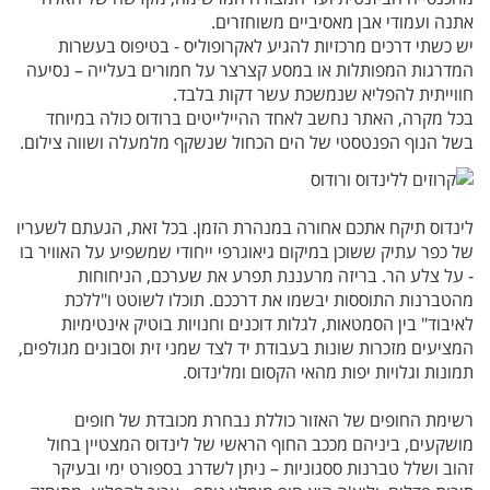
אתנה ועמודי אבן מאסיביים משוחזרים.
יש כשתי דרכים מרכזיות להגיע לאקרופוליס - בטיפוס בעשרות
המדרגות המפותלות או במסע קצרצר על חמורים בעלייה – נסיעה
חווייתית להפליא שנמשכת עשר דקות בלבד.
בכל מקרה, האתר נחשב לאחד ההיילייטים ברודוס כולה במיוחד
בשל הנוף הפנטסטי של הים הכחול שנשקף מלמעלה ושווה צילום.
לינדוס תיקח אתכם אחורה במנהרת הזמן. בכל זאת, הגעתם לשעריו
של כפר עתיק ששוכן במיקום גיאוגרפי ייחודי שמשפיע על האוויר בו
- על צלע הר. בריזה מרעננת תפרע את שערכם, הניחוחות
מהטברנות התוססות יבשמו את דרככם. תוכלו לשוטט ו"ללכת
לאיבוד" בין הסמטאות, לגלות דוכנים וחנויות בוטיק אינטימיות
המציעים מזכרות שונות בעבודת יד לצד שמני זית וסבונים מגולפים,
תמונות וגלויות יפות מהאי הקסום ומלינדוס.
רשימת החופים של האזור כוללת נבחרת מכובדת של חופים
מושקעים, ביניהם מככב החוף הראשי של לינדוס המצטיין בחול
זהוב ושלל טברנות ססגוניות – ניתן לשדרג בספורט ימי ובעיקר