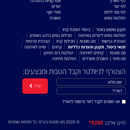
לפי תאריך
אטרקציות בהפלגה
לפי יעד
יעדים
לפי מס' לילות
סיורי חוף
הפלגות נופש
האוניה
תקנון שימוש באתר
ביטול הזמנת קרוז
הפלגות נופש ליעדים באירופה
חבילות נופש ברגע האחרון
הצהרת נגישות
מנו ספנות | חבילות קרוז
הצהרת פרטיות
תנאי ביטול, תקנון והערות כלליות
קרוזים
שייט לאירופה
מנו ספנות
קרוזים לאירופה
הפלגות בים התיכון
מנו סיטי | השכרת משרדים
הפלגות מחיפה
הצטרף לניוזלטר וקבל הטבות ומבצעים:
שלח
אני מסכים לקבל דיוור פרסומי לדוא''ל
© 2026 מנו ספנות בע''מ. כל הזכויות שמורות
*8288
חייגו אלינו: