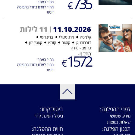
735
€
מחיר באתר
מחיר לאדם בחדר בתפוסה
זוגית
11.10.2026
11 לילות
|
קלמטה
ארגוסטולי
ברינדיסי
דוברובניק
קוטור
קורפו
קאטקולון
כרתים - סודה
החל מ-
1572
€
מחיר באתר
מחיר לאדם בחדר בתפוסה
זוגית
לפני ההפלגה:
ביטול קרוז:
מידע שימושי
ביטול הזמנת קרוז
שאלות נפוצות
תכנון הפלגה:
חווית ההפלגה: