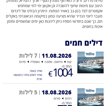
סירות פדלים. וליצ'ה הוא חוף מומלץ נוסף - ארוך להפליא, מתוחזק
היטב עם מיטות שיזוף להשכרה וכן אקשן ימי למי שמחפש
אקסטרים לצד בטן-גב באוויר הפתוח. היתרון הבולט של לינדוס
מעבר ליופי הנדיר שהיא מציעה טמון במיקומה הגיאוגרפי באקלים
חם, כך שגם בחודשי הסתיו ניתן ליהנות כאן ימים שמשמיים ומזמן
איכות בחופים.
דילים חמים
11.08.2026
7 לילות
|
קוס
פיראוס - אתונה
נאפפּליו
סירוס
החל מ-
1004
€
מחיר באתר
מחיר לאדם בחדר בתפוסה
זוגית
18.08.2026
5 לילות
|
רודוס
סירוס
החל מ-