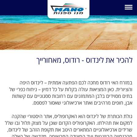
Toggle navigation
להכיר את לינדוס - רודוס, מאחורייך
במזרח האי רודוס מחכה לכם הפתעה אמתית – לינדוס היפה
והציורית. כאן המציאות עולה בקלות על כל דמיון – ניחוח כפרי של
בתים מסוידים בלבן המתמזגים עם רחובות ססגוניים עם קשתות
אבן, חופים מרהיבים ואתר ארכיאולוגי שאסור לפספס.
גולת הכותרת של לינדוס הוא האקרופוליס, אתר היסטורי שהקנה
למקום את תהילתו. האקרופוליס הקדום שוכן על מצוק תלול ובו שלל
שרידים ארכיאולוגיים המתארים היטב את תקופת הזהב של לינדוס,
מהכנסייה הביזנטית ועד המצודה המרשימה, מקדשה של האלה