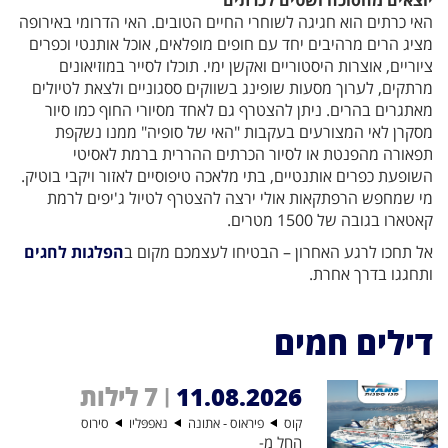
האי כרתים הוא חגיגה לשוחרי החיים הטובים. האי הדרומי באירופה
מציג הרים מרהיבים יחד עם חופים מופלאים, אוכל אותנטי וכפרים
ציוריים, אוצרות היסטוריים ואקשן ימי. תוכלו לסייר במוזיאונים
מרתקים, לערוך מסעות שופינג בשווקים ססגוניים ולצאת לטיולים
מאתגרים בהרים. ניתן להצטרף גם לאחד מסיורי החוף כמו סיור
מסקרן לאי המצורעים בעקבות "האי של סופיה" ממנו נשקפת
תפאורה מהפנטת או לסיור הכרתים ההררית ברמת לאסיטי
השופעת כפרים אותנטיים, בתי מלאכה טיפוסיים לאזור ויקבי בוטיק.
מי שמחפש הרפתקאות אולי ירצה להצטרף לטיול ג'יפים לרמת
קאטארו בגובה של 1500 מטרים.
אל תחכו לרגע האחרון – הבטיחו לעצמכם מקום ב
הפלגות לחגים
ותחגגו בדרך אחרת.
דילים חמים
11.08.2026
7 לילות
|
קוס
פיראוס - אתונה
נאפפּליו
סירוס
החל מ-