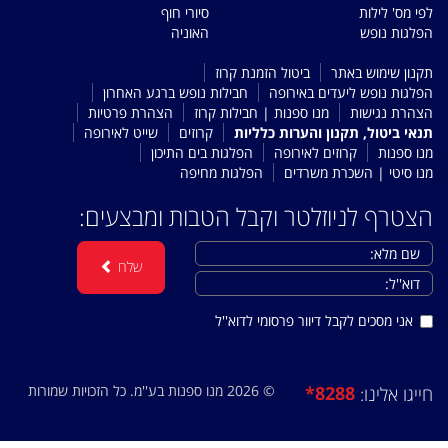
לפי מס' לילות
סיורי חוף
הפלגות נופש
האוניה
תקנון שימוש באתר
ביטול הזמנת קרוז
הפלגות נופש ליעדים באירופה
חבילות נופש ברגע האחרון
הצהרת נגישות
מנו ספנות | חבילות קרוז
הצהרת פרטיות
תנאי ביטול, תקנון והערות כלליות
קרוזים
שייט לאירופה
מנו ספנות
קרוזים לאירופה
הפלגות בים התיכון
מנו סיטי | השכרת משרדים
הפלגות מחיפה
הצטרף לניוזלטר וקבל הטבות ומבצעים:
שלח
אני מסכים לקבל דיוור פרסומי לדוא''ל
© 2026 מנו ספנות בע''מ. כל הזכויות שמורות
*8288
חייגו אלינו: