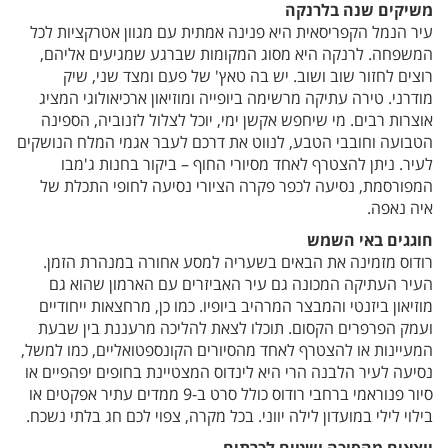
משיקים שנה בלרנקה
עיר הנמל הקפריסאית היא פנינה אמתית עם מגוון אטרקציות לכל
המשפחה. לרנקה היא מסוג המקומות שברגע שמגיעים אליהם,
רוצים לחזור שוב ושוב. יש בה טאץ' של פעם ומצד שני, שיק
מודרני. טירה עתיקה מרשימה ביופייה ומוזיאון ארכיאולוגי המציג
אוצרות רבים. מי שיחפש אקשן ימי, יוכל לצלול לזנוביה, הספינה
הטבועה וחובבי הטבע, לנווט את דרכם לעבר אגמי המלח הנושקים
לעיר. ניתן להצטרף לאחד מסיורי החוף – ביקור בחנות ג'מבו
המפורסמת, נסיעה לכפר פקרה הציורי נסיעה לחופי התכלת של
איה נאפה.
חוגגים באי השמש
רודוס מזמינה את הבאים בשעריה למסע אחורה במנהרת הזמן.
העיר העתיקה המכונה גם עיר האביזרים עם הארמון שהוא גם
מוזיאון ביזנטי והמבצר המרהיב ביופיו. כמו כן, מרחצאות ייחודיים
ועמק הפרפרים הקסום. תוכלו לצאת להליכה מרעננת בין שבעת
המעיינות או להצטרף לאחד מהסיורים הקונספטואליים, כמו למשל,
נסיעה לעיר הלבנה הרי היא לינדוס המצטיינת בחופים יפהפיים או
סיור פנוראמי ברחבי רודוס כולל סרט ב-9 ממדים עתיר אפקטים או
בילוי לילי במועדון לילה יווני. בכל מקרה, צפוי לכם חג בלתי נשכח.
יוצאים מהסוכה ושטים לכרתים