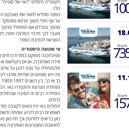
from
10
ויקטוריה היסלופ "האי של סופיה"
כולו.
הספר מפליא לתאר את מאבקם העי
על אף חולי חשוך מרפא ומתמקד 
מהפך בגורלם אם התחולל מהפך ב
18.
מעבר לכך מלבד המלצה חמה: לקרו
השראה לכתיבת הספר.
from
73
אי שעשה היסטוריה
ספינלונגה ממוקם במזרח כרתים מו
סירה מאלונדה, אגיוס ניקולאוס א
מלכתחילה על מנת להגן על אלונדה
פה ויש שטוענים שהיות וסרבו לעז
11.
כך
ממחלת הצרעת והתגוררו באי. המחל
הפחידה רבים וזו הסיבה שהחולים 
from
15
כרתים.
החולים באי היו זכאים לקצבה חוד
מאמצים רבים לזרוע שמחה ולשפר א
כאן בריאים לחלוטין וכך חיו כאן מ
למושבת המצורעים האחרונה באי