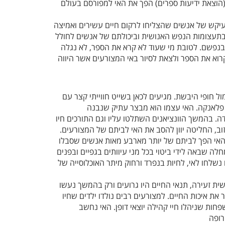
 (הוצאת ידיעות ספרים) הפך את האי למפורסם בעולם
קש של אנשים שהצליחו לרקום חיים עשירים ואמיצה
בתעצומות הנפש האנושית וביכולתם של אנשים לחולל
נפשם. לטובת מי שעוד לא קרא את הספר, לא נגלה
א את הספר ולצאת לסיור באי המצורעים אשר היווה
ל חופי היבשת. מגיעים לכאן בשייט חווייתי קצר עם
ו פלאנקה. האי עצמו הוא מבצר עתיק שנבנה
. בהמשך הוונציאנים השתלטו עליו וגם התורכים חיו
וב, החליטה יוון להסב את האי לביתם של המצורעים.
 או כך, בין השנים 1903-1957 האי הפך לביתם של יותר מארבע מאות אנשים שסבלו
ה שבאה לידי ביטוי בכל מני עיוותים בגפיים ובפנים
נשלחו לאי, לחיות בנפרד ורחוק מיתר האוכלוסייה של
שית זעירה, תנאי החיים היו גרועים ורק בהמשך נעשו
ת איכות החיים. למצורעים רבים נולדו ילדים שחיו
שפחות שניהלו חיי קהילה יוצאי דופן. האי נחשב
רופה