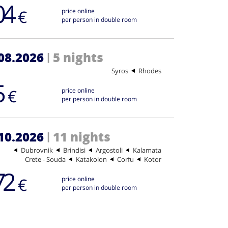
04
€
price online
per person in double room
08.2026
5 nights
|
Syros
Rhodes
5
€
price online
per person in double room
10.2026
11 nights
|
Dubrovnik
Brindisi
Argostoli
Kalamata
Crete - Souda
Katakolon
Corfu
Kotor
72
€
price online
per person in double room