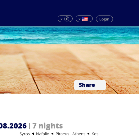
€
Login
Share
08.2026
7 nights
|
Syros
Nafplio
Piraeus - Athens
Kos